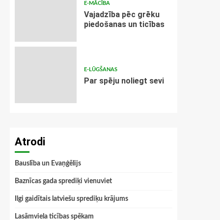
E-MĀCĪBA
Vajadzība pēc grēku
piedošanas un ticības
E-LŪGŠANAS
Par spēju noliegt sevi
Atrodi
Bauslība un Evaņģēlijs
Baznīcas gada sprediķi vienuviet
Ilgi gaidītais latviešu sprediķu krājums
Lasāmviela ticības spēkam