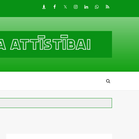
Draugiem
Facebook
Twitter
Instagram
LinkedIn
whatsapp
RSS