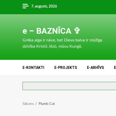
Skip
7. augusts, 2026
to
content
e – BAZNĪCA ✞
Grēka alga ir nāve, bet Dieva balva ir mūžīga
dzīvība Kristū Jēzū, mūsu Kungā.
E-KONTAKTI
E-PROJEKTS
E-ARHĪVS
Sākums
Plumb: Cut