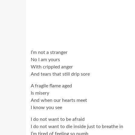
I’m not a stranger
No I am yours
With crippled anger
And tears that still drip sore
A fragile flame aged
Is misery
And when our hearts meet
I know you see
I do not want to be afraid
I do not want to die inside just to breathe in
I’m tired of feeling so numb