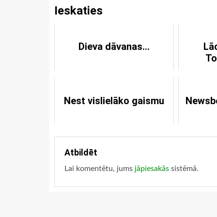
Ieskaties
Dieva dāvanas...
Lā
To
Nest vislielāko gaismu
Newsbo
Atbildēt
Lai komentētu, jums
jāpiesakās
sistēmā.