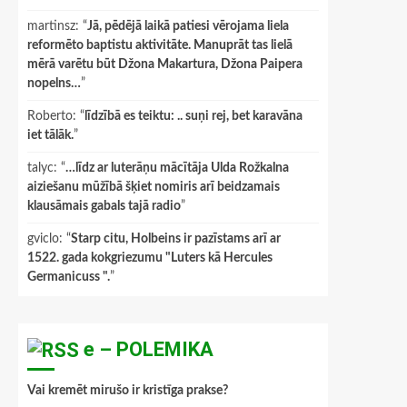
martinsz
: “
Jā, pēdējā laikā patiesi vērojama liela
reformēto baptistu aktivitāte. Manuprāt tas lielā
mērā varētu būt Džona Makartura, Džona Paipera
nopelns…
”
Roberto
: “
līdzībā es teiktu: .. suņi rej, bet karavāna
iet tālāk.
”
talyc
: “
…līdz ar luterāņu mācītāja Ulda Rožkalna
aiziešanu mūžībā šķiet nomiris arī beidzamais
klausāmais gabals tajā radio
”
gviclo
: “
Starp citu, Holbeins ir pazīstams arī ar
1522. gada kokgriezumu "Luters kā Hercules
Germanicuss ".
”
e – POLEMIKA
Vai kremēt mirušo ir kristīga prakse?