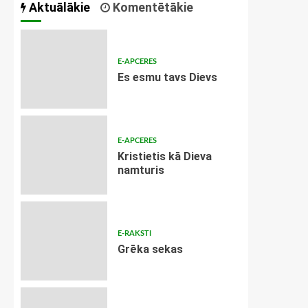
Aktuālākie
Komentētākie
E-APCERES
Es esmu tavs Dievs
E-APCERES
Kristietis kā Dieva
namturis
E-RAKSTI
Grēka sekas