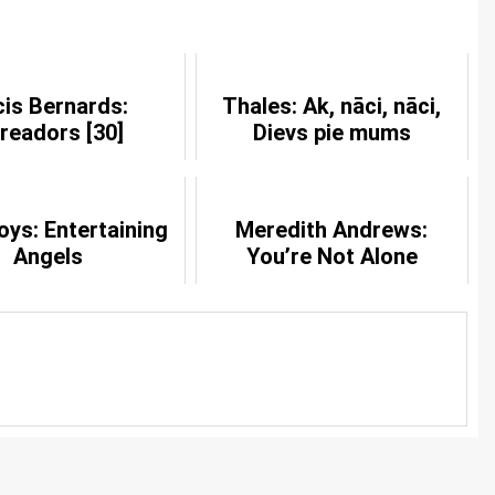
cis Bernards:
Thales: Ak, nāci, nāci,
readors [30]
Dievs pie mums
ys: Entertaining
Meredith Andrews:
Angels
You’re Not Alone