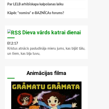
Par LELB arhibīskapa kalpošanas laiku
Kāpēc "nomira" e-BAZNĪCAs forums?
Dieva vārds katrai dienai
Ef.2:17
Kristus atnācis pasludināja mieru jums, kas bijāt tālu,
un tiem, kas bija tuvu,
Animācijas filma