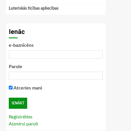
Luteriskās ticības apliecības
Ienāc
e-baznīcēns
Parole
Atceries mani
Reģistrēties
Aizmirsi paroli