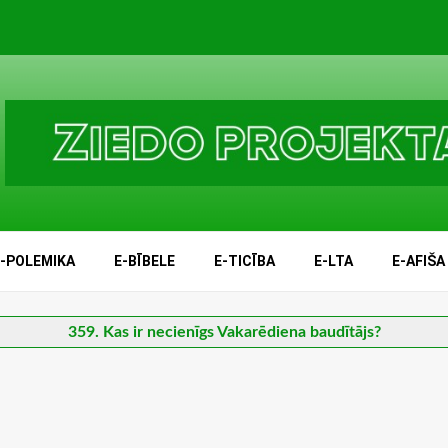
E-POLEMIKA
E-BĪBELE
E-TICĪBA
E-LTA
E-AFIŠA
359. Kas ir necienīgs Vakarēdiena baudītājs?