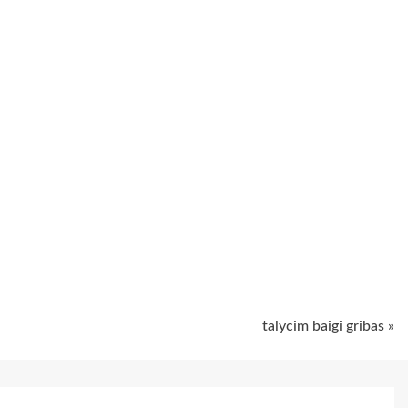
ugiem
talycim baigi gribas »