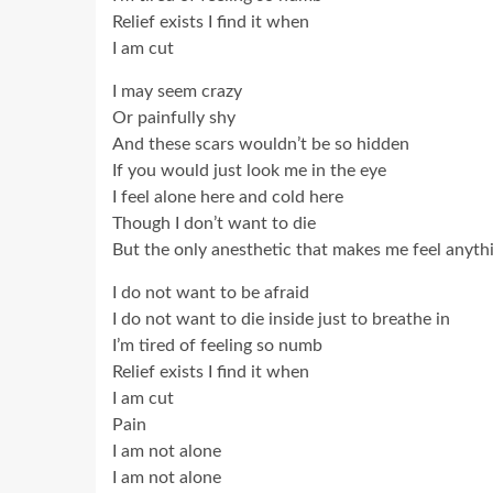
Relief exists I find it when
I am cut
I may seem crazy
Or painfully shy
And these scars wouldn’t be so hidden
If you would just look me in the eye
I feel alone here and cold here
Though I don’t want to die
But the only anesthetic that makes me feel anythin
I do not want to be afraid
I do not want to die inside just to breathe in
I’m tired of feeling so numb
Relief exists I find it when
I am cut
Pain
I am not alone
I am not alone