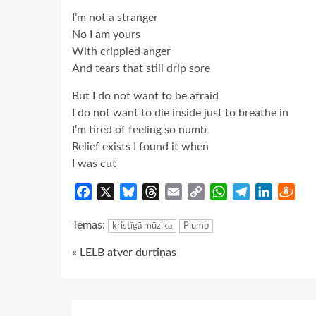
I’m not a stranger
No I am yours
With crippled anger
And tears that still drip sore
But I do not want to be afraid
I do not want to die inside just to breathe in
I’m tired of feeling so numb
Relief exists I found it when
I was cut
Facebook
X
Bluesky
Threads
Email
Copy
WhatsApp
Telegram
LinkedIn
Dra
Link
Tēmas:
kristīgā mūzika
Plumb
Continue
« LELB atver durtiņas
Reading