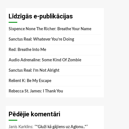
Līdzīgās e-publikācijas
Sixpence None The Richer: Breathe Your Name
Sanctus Real: Whatever You’re Doing
Red: Breathe Into Me
Audio Adrenaline: Some Kind Of Zombie
Sanctus Real: I’m Not Alright
Relient K: Be My Escape
Rebecca St. James: I Thank You
Pēdējie komentāri
Janis Karklins
: “
"Gluži kā gājiens uz Aglonu.."
”