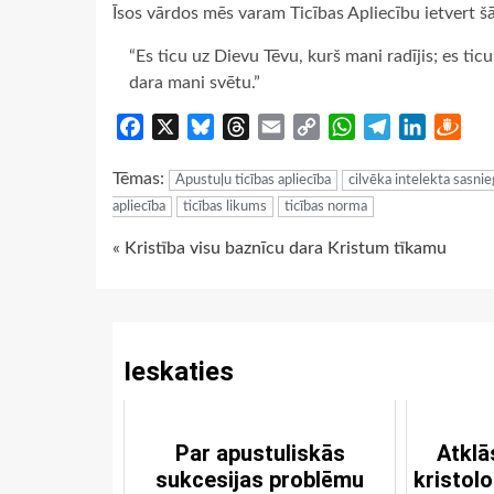
Īsos vārdos mēs varam Ticības Apliecību ietvert š
“Es ticu uz Dievu Tēvu, kurš mani radījis; es tic
dara mani svētu.”
Facebook
X
Bluesky
Threads
Email
Copy
WhatsApp
Telegram
LinkedIn
Dra
Link
Tēmas:
Apustuļu ticības apliecība
cilvēka intelekta sasn
apliecība
ticības likums
ticības norma
Continue
« Kristība visu baznīcu dara Kristum tīkamu
Reading
Ieskaties
Par apustuliskās
Atkl
sukcesijas problēmu
kristol