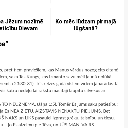
ba Jēzum nozīmē
Ko mēs lūdzam pirmajā
neticību Dievam
lūgšanā?
ba
”
gs, pret tiem praviešiem, kas Manus vārdus nozog cits citam!
ešiem, saka Tas Kungs, kas izmanto savu mēli ļaunā nolūkā,
eremija 23:30-31). Trīs reizes gadā visiem vīriem jāparādās Tā
is katru nedēļu lai rakstu mācītāji laupītu cilvēkus ar
 TO NEUZŅĒMA. (Jāņa 1:5), Tomēr Es jums saku patiesību:
Jo, ja Es NEAIZIETU, AIZSTĀVIS NENĀKTU PIE JUMS. Bet
IŅŠ NĀKS un LIKS pasaulei izprast grēku, taisnību un tiesu.
u – jo Es aizeimu pie Tēva, un JŪS MANI VAIRS