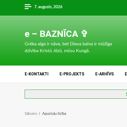
Skip
7. augusts, 2026
to
content
e – BAZNĪCA ✞
Grēka alga ir nāve, bet Dieva balva ir mūžīga
dzīvība Kristū Jēzū, mūsu Kungā.
E-KONTAKTI
E-PROJEKTS
E-ARHĪVS
Sākums
Apustuļu ticība