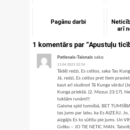
Pagānu darbi
Neticī
arī 
1 komentārs par “
Apustuļu ticī
Patiesais-Taisnais
saka:
13.04.2023 22:54
Tādēļ redzi, Es celšos, saka Tas Kun
Jā, redzi, Es celšos pret tiem pravi
kaut arī sludinot Tā Kunga vārdu! (J
Kunga priekšā. (2. Mozus 23:17). Nev
tukšām runām!!!
Gaisma spīd tumsībā, BET TUMSĪBA
tas jums par labu, ka Es AIZEJU. 
aizgājis Es to sūtīšu pie jums. Un V
Grēku – JO TIE NETIC MAN. Taisnīb