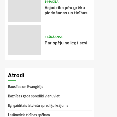
E-MĀCĪBA
Vajadzība pēc grēku
piedošanas un ticības
E-LŪGŠANAS
Par spēju noliegt sevi
Atrodi
Bauslība un Evaņģēlijs
Baznīcas gada sprediķi vienuviet
Ilgi gaidītais latviešu sprediķu krājums
Lasāmviela ticības spēkam