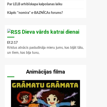
Par LELB arhibīskapa kalpošanas laiku
Kāpēc "nomira" e-BAZNĪCAs forums?
Dieva vārds katrai dienai
Ef.2:17
Kristus atnācis pasludināja mieru jums, kas bijāt tālu,
un tiem, kas bija tuvu,
Animācijas filma