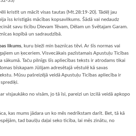
0:32-33)
vēli kristīt un mācīt visas tautas (Mt.28:19-20). Tādēļ jau
 bija īss kristīgās mācības kopsavilkums. Šādā vai nedaudz
liecināt savu ticību Dievam Tēvam, Dēlam un Svētajam Garam.
znīcas kopībā un sadraudzībā.
ības likums
, kuru bieži min baznīcas tēvi. Ar šīs normas vai
cīgajiem un ķeceriem. Visvecākais pazīstamais Apustuļu Ticības
ta sākumā. Taču pilnīgs šīs apliecības teksts ir atrodams tikai
 Romas bīskapam Jūlijam adresētajā vēstulē kā savas
ekstu. Mūsu pašreizējā veidā Apustuļu Ticības apliecība ir
sprediķi.
r visjaukāko no visām, jo tā īsi, pareizi un izcilā veidā apkopo
āca, kas mums jādara un ko mēs nedrīkstam darīt. Bet, tā kā
pējām, tad baušļu daļai seko ticība, lai mēs zinātu, no