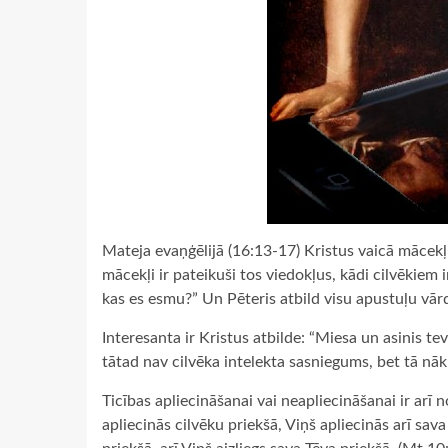
Mateja evaņģēlijā (16:13-17) Kristus vaicā mācekļ
mācekļi ir pateikuši tos viedokļus, kādi cilvēkiem i
kas es esmu?” Un Pēteris atbild visu apustuļu vārd
Interesanta ir Kristus atbilde: “Miesa un asinis tev
tātad nav cilvēka intelekta sasniegums, bet tā nāk
Ticības apliecināšanai vai neapliecināšanai ir arī
apliecinās cilvēku priekšā, Viņš apliecinās arī sav