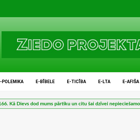
E-POLEMIKA
E-BĪBELE
E-TICĪBA
E-LTA
E-AFIŠA
166. Kā Dievs dod mums pārtiku un citu šai dzīvei nepieciešamo