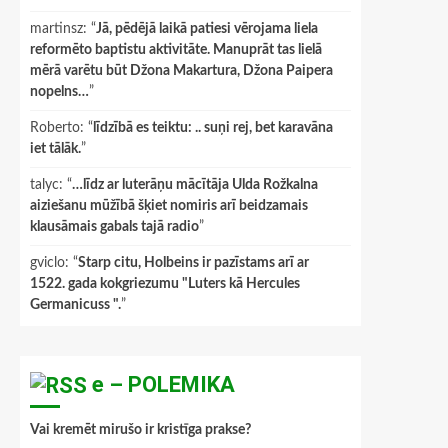
martinsz
: “
Jā, pēdējā laikā patiesi vērojama liela
reformēto baptistu aktivitāte. Manuprāt tas lielā
mērā varētu būt Džona Makartura, Džona Paipera
nopelns…
”
Roberto
: “
līdzībā es teiktu: .. suņi rej, bet karavāna
iet tālāk.
”
talyc
: “
…līdz ar luterāņu mācītāja Ulda Rožkalna
aiziešanu mūžībā šķiet nomiris arī beidzamais
klausāmais gabals tajā radio
”
gviclo
: “
Starp citu, Holbeins ir pazīstams arī ar
1522. gada kokgriezumu "Luters kā Hercules
Germanicuss ".
”
e – POLEMIKA
Vai kremēt mirušo ir kristīga prakse?