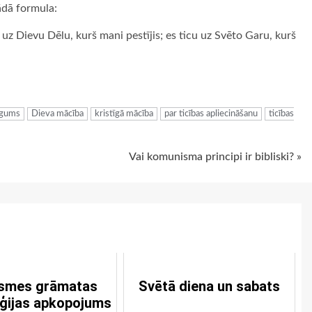
ādā formula:
u uz Dievu Dēlu, kurš mani pestījis; es ticu uz Svēto Garu, kurš
ugiem
iegums
Dieva mācība
kristīgā mācība
par ticības apliecināšanu
ticības
Vai komunisma principi ir bibliski? »
āsmes grāmatas
Svētā diena un sabats
oģijas apkopojums