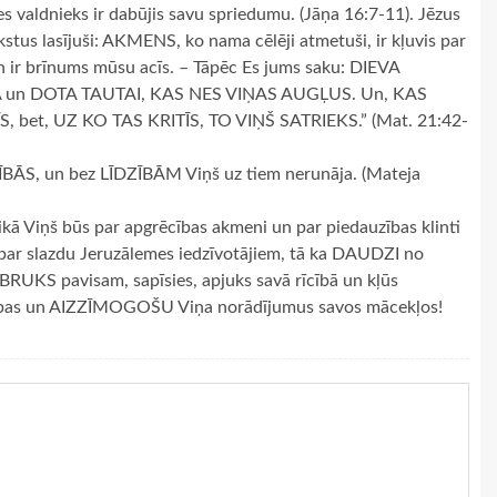
s valdnieks ir dabūjis savu spriedumu. (Jāņa 16:7-11). Jēzus
kstus lasījuši: AKMENS, ko nama cēlēji atmetuši, ir kļuvis par
n ir brīnums mūsu acīs. – Tāpēc Es jums saku: DIEVA
 un DOTA TAUTAI, KAS NES VIŅAS AUGĻUS. Un, KAS
, bet, UZ KO TAS KRITĪS, TO VIŅŠ SATRIEKS.” (Mat. 21:42-
ZĪBĀS, un bez LĪDZĪBĀM Viņš uz tiem nerunāja. (Mateja
ikā Viņš būs par apgrēcības akmeni un par piedauzības klinti
 par slazdu Jeruzālemes iedzīvotājiem, tā ka DAUDZI no
KS pavisam, sapīsies, apjuks savā rīcībā un kļūs
iecības un AIZZĪMOGOŠU Viņa norādījumus savos mācekļos!