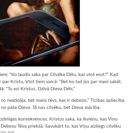
iem: “Ko ļaudis saka par Cilvēka Dēlu, kas viņš esot?” Kad
r par Kristu, Viņš tiem vaicā: “Bet ko tad jūs par mani sakāt,
ā: “Tu esi Kristus, Dzīvā Dieva Dēls.”
 to neatklāja, bet mans tēvs, kas ir debesis.” Ticības apliecība
 no paša Dieva. Tā nav cilvēku, bet Dieva mācība.
 nozīmīgas konsekvences. Kristus saka, ka ikvienu, kas Viņu
a Debesu Tēva priekšā. Savukārt to, kas Viņu aizliegs cilvēku