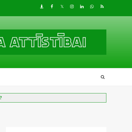
Draugiem
Facebook
Twitter
Instagram
LinkedIn
whatsapp
RSS
?