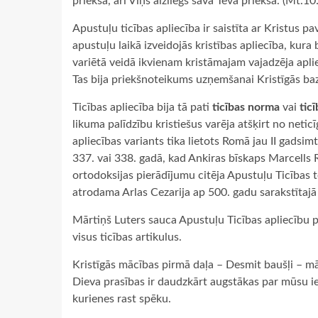
priekšā, arī Viņš aizliegs sava Tēva priekšā. (Mt.1
Apustuļu ticības apliecība ir saistīta ar Kristus pa
apustuļu laikā izveidojās kristības apliecība, kura
variētā veidā ikvienam kristāmajam vajadzēja ap
Tas bija priekšnoteikums uzņemšanai Kristīgās ba
Ticības apliecība bija tā pati
ticības norma
vai
tic
likuma palīdzību kristiešus varēja atšķirt no neti
apliecības variants tika lietots Romā jau II gadsim
337. vai 338. gadā, kad Ankiras bīskaps Marcells
ortodoksijas pierādījumu citēja Apustuļu Ticības t
atrodama Arlas Cezarija ap 500. gadu sarakstītajā 
Mārtiņš Luters sauca Apustuļu Ticības apliecību pa
visus ticības artikulus.
Kristīgās mācības pirmā daļa – Desmit baušļi – m
Dieva prasības ir daudzkārt augstākas par mūsu ies
kurienes rast spēku.