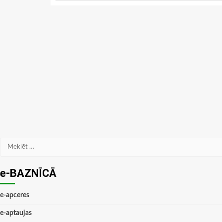
Meklēt:
e-BAZNĪCĀ
e-apceres
e-aptaujas