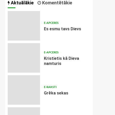
Aktuālākie
Komentētākie
E-APCERES
Es esmu tavs Dievs
E-APCERES
Kristietis kā Dieva
namturis
E-RAKSTI
Grēka sekas