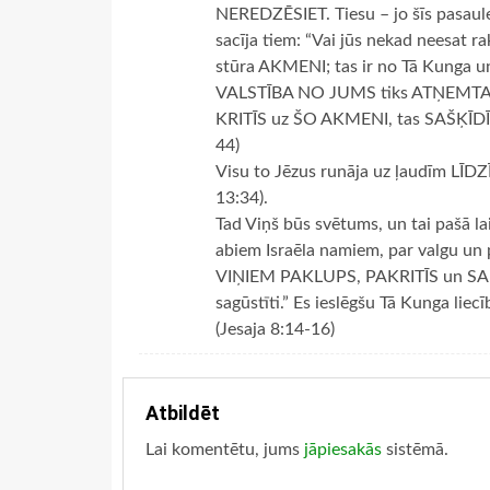
NEREDZĒSIET. Tiesu – jo šīs pasaule
sacīja tiem: “Vai jūs nekad neesat ra
stūra AKMENI; tas ir no Tā Kunga u
VALSTĪBA NO JUMS tiks ATŅEMTA
KRITĪS uz ŠO AKMENI, tas SAŠĶĪDĪS
44)
Visu to Jēzus runāja uz ļaudīm LĪD
13:34).
Tad Viņš būs svētums, un tai pašā la
abiem Israēla namiem, par valgu un
VIŅIEM PAKLUPS, PAKRITĪS un SABRU
sagūstīti.” Es ieslēgšu Tā Kunga l
(Jesaja 8:14-16)
Atbildēt
Lai komentētu, jums
jāpiesakās
sistēmā.