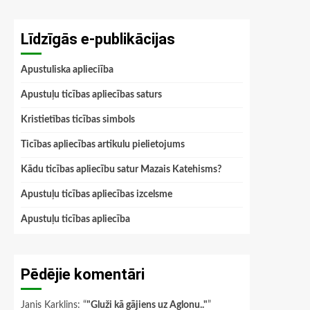
Līdzīgās e-publikācijas
Apustuliska aplieciība
Apustuļu ticības apliecības saturs
Kristietības ticības simbols
Ticības apliecības artikulu pielietojums
Kādu ticības apliecību satur Mazais Katehisms?
Apustuļu ticības apliecības izcelsme
Apustuļu ticības apliecība
Pēdējie komentāri
Janis Karklins
: “
"Gluži kā gājiens uz Aglonu.."
”