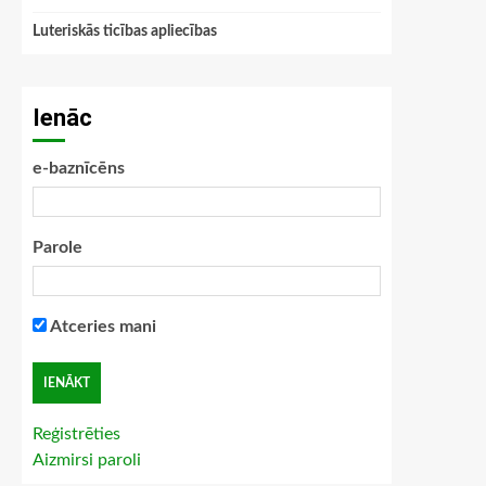
Luteriskās ticības apliecības
Ienāc
e-baznīcēns
Parole
Atceries mani
Reģistrēties
Aizmirsi paroli