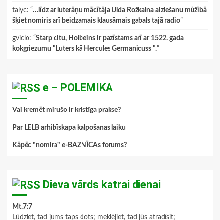
talyc
: “
…līdz ar luterāņu mācītāja Ulda Rožkalna aiziešanu mūžībā
šķiet nomiris arī beidzamais klausāmais gabals tajā radio
”
gviclo
: “
Starp citu, Holbeins ir pazīstams arī ar 1522. gada
kokgriezumu "Luters kā Hercules Germanicuss ".
”
e – POLEMIKA
Vai kremēt mirušo ir kristīga prakse?
Par LELB arhibīskapa kalpošanas laiku
Kāpēc "nomira" e-BAZNĪCAs forums?
Dieva vārds katrai dienai
Mt.7:7
Lūdziet, tad jums taps dots; meklējiet, tad jūs atradīsit;