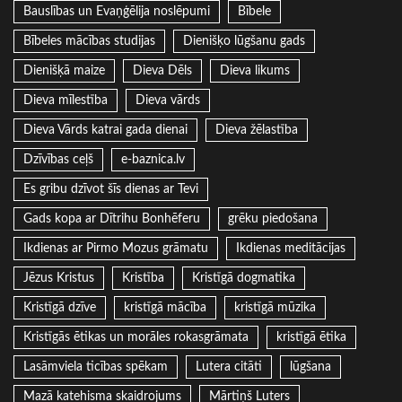
Bauslības un Evaņģēlija noslēpumi
Bībele
Bībeles mācības studijas
Dienišķo lūgšanu gads
Dienišķā maize
Dieva Dēls
Dieva likums
Dieva mīlestība
Dieva vārds
Dieva Vārds katrai gada dienai
Dieva žēlastība
Dzīvības ceļš
e-baznica.lv
Es gribu dzīvot šīs dienas ar Tevi
Gads kopa ar Dītrihu Bonhēferu
grēku piedošana
Ikdienas ar Pirmo Mozus grāmatu
Ikdienas meditācijas
Jēzus Kristus
Kristība
Kristīgā dogmatika
Kristīgā dzīve
kristīgā mācība
kristīgā mūzika
Kristīgās ētikas un morāles rokasgrāmata
kristīgā ētika
Lasāmviela ticības spēkam
Lutera citāti
lūgšana
Mazā katehisma skaidrojums
Mārtiņš Luters