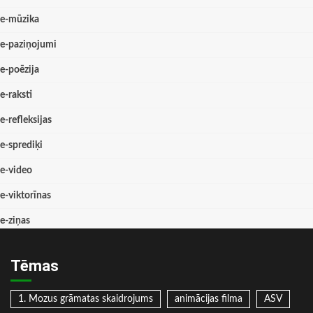
e-mūzika
e-paziņojumi
e-poēzija
e-raksti
e-refleksijas
e-sprediķi
e-video
e-viktorīnas
e-ziņas
Tēmas
1. Mozus grāmatas skaidrojums
animācijas filma
ASV