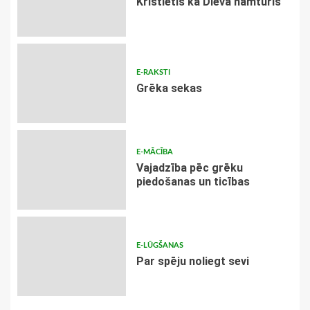
Kristietis kā Dieva namturis
E-RAKSTI
Grēka sekas
E-MĀCĪBA
Vajadzība pēc grēku
piedošanas un ticības
E-LŪGŠANAS
Par spēju noliegt sevi