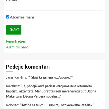
Atceries mani
Reģistrēties
Aizmirsi paroli
Pēdējie komentāri
Janis Karklins
: “
"Gluži kā gājiens uz Aglonu.."
”
martinsz
: “
Jā, pēdējā laikā patiesi vērojama liela reformēto
baptistu aktivitāte. Manuprāt tas lielā mērā varētu būt Džona
Makartura, Džona Paipera nopelns…
”
Roberto
: “
līdzībā es teiktu: .. suņi rej, bet karavāna iet tālāk.
”