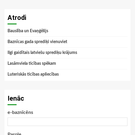
Atrodi
Bauslība un Evaņģēlijs
Baznīcas gada sprediķi vienuviet
Ilgi gaidītais latviešu sprediķu krājums
Lasāmviela ticības spēkam
Luteriskās ticības apliecības
Ienāc
e-baznīcēns
Parole