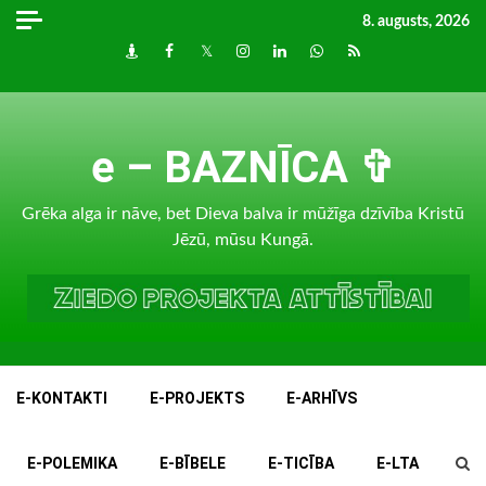
Skip
8. augusts, 2026
to
Draugiem
Facebook
Twitter
Instagram
LinkedIn
whatsapp
RSS
content
e – BAZNĪCA ✞
Grēka alga ir nāve, bet Dieva balva ir mūžīga dzīvība Kristū
Jēzū, mūsu Kungā.
E-KONTAKTI
E-PROJEKTS
E-ARHĪVS
E-POLEMIKA
E-BĪBELE
E-TICĪBA
E-LTA