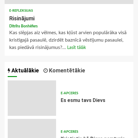
E-REFLEKSIJAS
Risinājumi
Dītrihs Bonhēfers
Kas slēpjas aiz vēlmes, kas kļūst arvien populārāka visā
kristīgajā pasaulē, dzirdēt baznīcā vēstījumu pasaulei,
kas piedāvā risinājumus?...
Lasīt tālāk
Aktuālākie
Komentētākie
E-APCERES
Es esmu tavs Dievs
E-APCERES