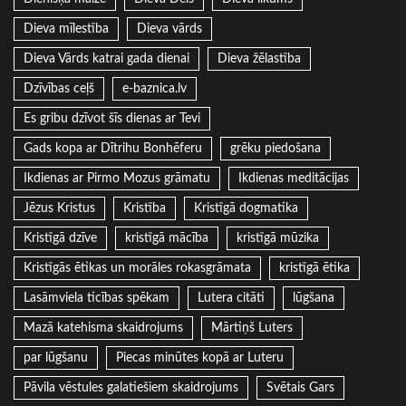
Dieva mīlestība
Dieva vārds
Dieva Vārds katrai gada dienai
Dieva žēlastība
Dzīvības ceļš
e-baznica.lv
Es gribu dzīvot šīs dienas ar Tevi
Gads kopa ar Dītrihu Bonhēferu
grēku piedošana
Ikdienas ar Pirmo Mozus grāmatu
Ikdienas meditācijas
Jēzus Kristus
Kristība
Kristīgā dogmatika
Kristīgā dzīve
kristīgā mācība
kristīgā mūzika
Kristīgās ētikas un morāles rokasgrāmata
kristīgā ētika
Lasāmviela ticības spēkam
Lutera citāti
lūgšana
Mazā katehisma skaidrojums
Mārtiņš Luters
par lūgšanu
Piecas minūtes kopā ar Luteru
Pāvila vēstules galatiešiem skaidrojums
Svētais Gars