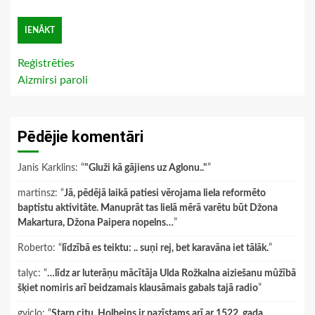
Reģistrēties
Aizmirsi paroli
Pēdējie komentāri
Janis Karklins
: “
"Gluži kā gājiens uz Aglonu.."
”
martinsz
: “
Jā, pēdējā laikā patiesi vērojama liela reformēto
baptistu aktivitāte. Manuprāt tas lielā mērā varētu būt Džona
Makartura, Džona Paipera nopelns…
”
Roberto
: “
līdzībā es teiktu: .. suņi rej, bet karavāna iet tālāk.
”
talyc
: “
…līdz ar luterāņu mācītāja Ulda Rožkalna aiziešanu mūžībā
šķiet nomiris arī beidzamais klausāmais gabals tajā radio
”
gviclo
: “
Starp citu, Holbeins ir pazīstams arī ar 1522. gada