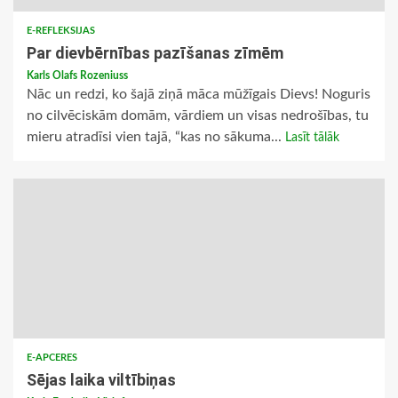
E-REFLEKSIJAS
Par dievbērnības pazīšanas zīmēm
Karls Olafs Rozeniuss
Nāc un redzi, ko šajā ziņā māca mūžīgais Dievs! Noguris
no cilvēciskām domām, vārdiem un visas nedrošības, tu
mieru atradīsi vien tajā, “kas no sākuma...
Lasīt tālāk
E-APCERES
Sējas laika viltībiņas