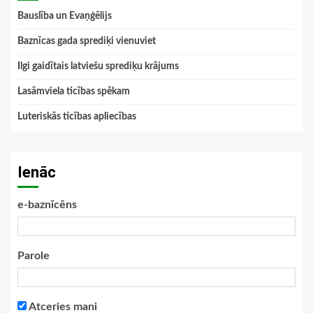
Bauslība un Evaņģēlijs
Baznīcas gada sprediķi vienuviet
Ilgi gaidītais latviešu sprediķu krājums
Lasāmviela ticības spēkam
Luteriskās ticības apliecības
Ienāc
e-baznīcēns
Parole
Atceries mani