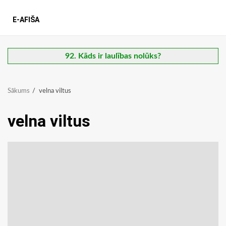
E-AFIŠA
92. Kāds ir laulības nolūks?
Sākums
velna viltus
velna viltus