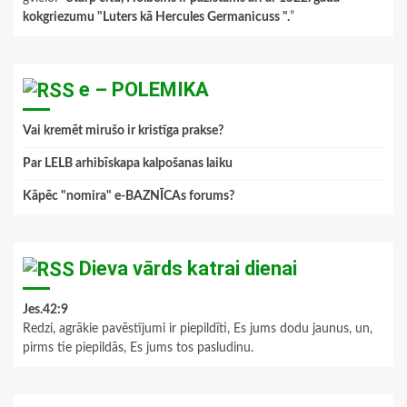
kokgriezumu "Luters kā Hercules Germanicuss ".
”
e – POLEMIKA
Vai kremēt mirušo ir kristīga prakse?
Par LELB arhibīskapa kalpošanas laiku
Kāpēc "nomira" e-BAZNĪCAs forums?
Dieva vārds katrai dienai
Jes.42:9
Redzi, agrākie pavēstījumi ir piepildīti, Es jums dodu jaunus, un,
pirms tie piepildās, Es jums tos pasludinu.