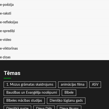
e-poēzija
e-raksti
e-refleksijas
e-sprediķi
e-video
e-viktorīnas
e-ziņas
Tēmas
1. Mozus grāmatas skaidrojums
animācijas filma
ASV
Bauslības un Evaņģēlija noslēpumi
Bībele
Bībeles mācības studijas
Dienišķo lūgšanu gads
Dienišķā maize
Dieva Dēls
Dieva likums