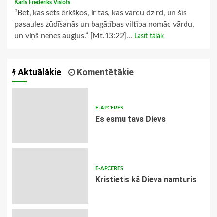
Karls Frederiks Vislofs
“Bet, kas sēts ērkšķos, ir tas, kas vārdu dzird, un šīs
pasaules zūdīšanās un bagātības viltība nomāc vārdu,
un viņš nenes augļus.” [Mt.13:22]...
Lasīt tālāk
Aktuālākie
Komentētākie
E-APCERES
Es esmu tavs Dievs
E-APCERES
Kristietis kā Dieva namturis