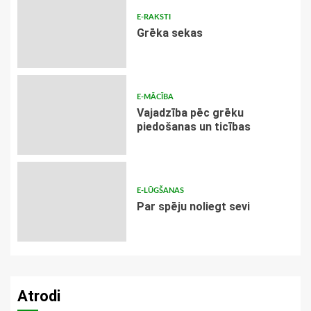
E-RAKSTI
Grēka sekas
E-MĀCĪBA
Vajadzība pēc grēku
piedošanas un ticības
E-LŪGŠANAS
Par spēju noliegt sevi
Atrodi