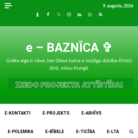
Skip
9. augusts, 2026
to
Draugiem
Facebook
Twitter
Instagram
LinkedIn
whatsapp
RSS
content
e – BAZNĪCA ✞
Grēka alga ir nāve, bet Dieva balva ir mūžīga dzīvība Kristū
Jēzū, mūsu Kungā.
E-KONTAKTI
E-PROJEKTS
E-ARHĪVS
E-POLEMIKA
E-BĪBELE
E-TICĪBA
E-LTA