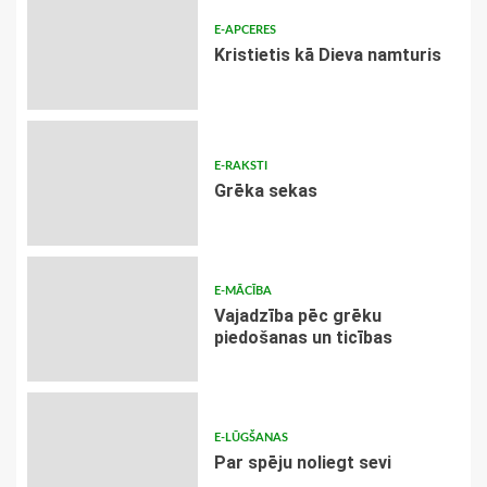
E-APCERES
Kristietis kā Dieva namturis
E-RAKSTI
Grēka sekas
E-MĀCĪBA
Vajadzība pēc grēku
piedošanas un ticības
E-LŪGŠANAS
Par spēju noliegt sevi