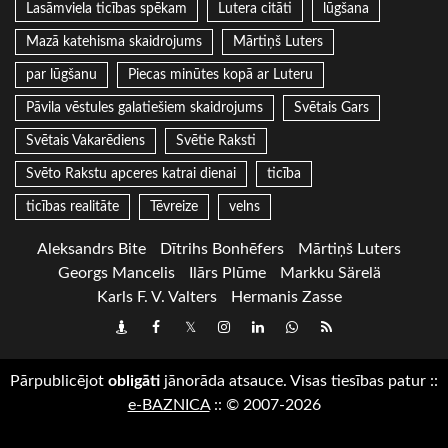
Lasāmviela ticības spēkam
Lutera citāti
lūgšana
Mazā katehisma skaidrojums
Mārtiņš Luters
par lūgšanu
Piecas minūtes kopā ar Luteru
Pāvila vēstules galatiešiem skaidrojums
Svētais Gars
Svētais Vakarēdiens
Svētie Raksti
Svēto Rakstu apceres katrai dienai
ticība
ticības realitāte
Tēvreize
velns
Aleksandrs Bite
Dītrihs Bonhēfers
Mārtiņš Luters
Georgs Mancelis
Ilārs Plūme
Markku Särelä
Karls F. V. Valters
Hermanis Zasse
Draugiem
Facebook
Twitter
Instagram
LinkedIn
whatsapp
RSS
Pārpublicējot
obligāti
jānorāda atsauce. Visas tiesības patur
::
e-BAZNICA
::
© 2007-2026