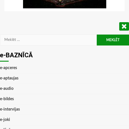
Meklēt:
e-BAZNĪCĀ
e-apceres
e-aptaujas
e-audio
e-bildes
e-intervijas
e-joki