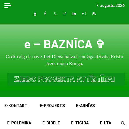
Skip
7. augusts, 2026
to
Draugiem
Facebook
Twitter
Instagram
LinkedIn
whatsapp
RSS
content
e – BAZNĪCA ✞
Grēka alga ir nāve, bet Dieva balva ir mūžīga dzīvība Kristū
Jēzū, mūsu Kungā.
E-KONTAKTI
E-PROJEKTS
E-ARHĪVS
E-POLEMIKA
E-BĪBELE
E-TICĪBA
E-LTA