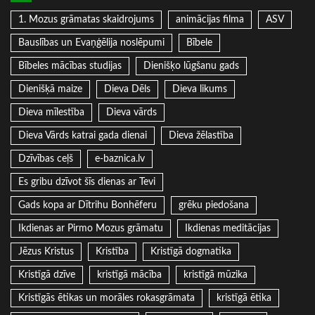
1. Mozus grāmatas skaidrojums
animācijas filma
ASV
Bauslības un Evaņģēlija noslēpumi
Bībele
Bībeles mācības studijas
Dienišķo lūgšanu gads
Dienišķā maize
Dieva Dēls
Dieva likums
Dieva mīlestība
Dieva vārds
Dieva Vārds katrai gada dienai
Dieva žēlastība
Dzīvības ceļš
e-baznica.lv
Es gribu dzīvot šīs dienas ar Tevi
Gads kopa ar Dītrihu Bonhēferu
grēku piedošana
Ikdienas ar Pirmo Mozus grāmatu
Ikdienas meditācijas
Jēzus Kristus
Kristība
Kristīgā dogmatika
Kristīgā dzīve
kristīgā mācība
kristīgā mūzika
Kristīgās ētikas un morāles rokasgrāmata
kristīgā ētika