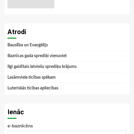
Atrodi
Bauslība un Evaņģēlijs
Baznīcas gada sprediķi vienuviet
Ilgi gaidītais latviešu sprediķu krājums
Lasāmviela ticības spēkam
Luteriskās ticības apliecības
Ienāc
e-baznīcēns