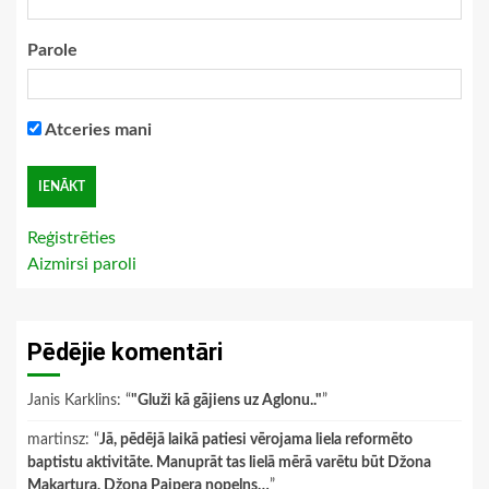
Parole
Atceries mani
Reģistrēties
Aizmirsi paroli
Pēdējie komentāri
Janis Karklins
: “
"Gluži kā gājiens uz Aglonu.."
”
martinsz
: “
Jā, pēdējā laikā patiesi vērojama liela reformēto
baptistu aktivitāte. Manuprāt tas lielā mērā varētu būt Džona
Makartura, Džona Paipera nopelns…
”