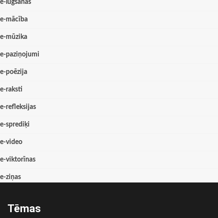
e-lūgšanas
e-mācība
e-mūzika
e-paziņojumi
e-poēzija
e-raksti
e-refleksijas
e-sprediķi
e-video
e-viktorīnas
e-ziņas
Tēmas