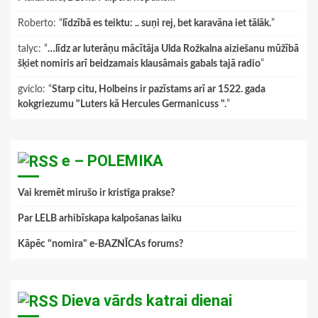
Roberto
: “
līdzībā es teiktu: .. suņi rej, bet karavāna iet tālāk.
”
talyc
: “
…līdz ar luterāņu mācītāja Ulda Rožkalna aiziešanu mūžībā
šķiet nomiris arī beidzamais klausāmais gabals tajā radio
”
gviclo
: “
Starp citu, Holbeins ir pazīstams arī ar 1522. gada
kokgriezumu "Luters kā Hercules Germanicuss ".
”
e – POLEMIKA
Vai kremēt mirušo ir kristīga prakse?
Par LELB arhibīskapa kalpošanas laiku
Kāpēc "nomira" e-BAZNĪCAs forums?
Dieva vārds katrai dienai