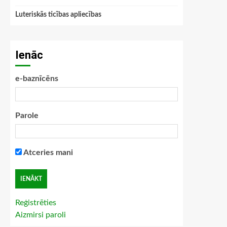
Luteriskās ticības apliecības
Ienāc
e-baznīcēns
Parole
Atceries mani
Reģistrēties
Aizmirsi paroli