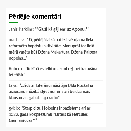
Pēdējie komentāri
Janis Karklins
: “
"Gluži kā gājiens uz Aglonu.."
”
martinsz
: “
Jā, pēdējā laikā patiesi vērojama liela
reformēto baptistu aktivitāte. Manuprāt tas lielā
mērā varētu būt Džona Makartura, Džona Paipera
nopelns…
”
Roberto
: “
līdzībā es teiktu: .. suņi rej, bet karavāna
iet tālāk.
”
talyc
: “
…līdz ar luterāņu mācītāja Ulda Rožkalna
aiziešanu mūžībā šķiet nomiris arī beidzamais
klausāmais gabals tajā radio
”
gviclo
: “
Starp citu, Holbeins ir pazīstams arī ar
1522. gada kokgriezumu "Luters kā Hercules
Germanicuss ".
”