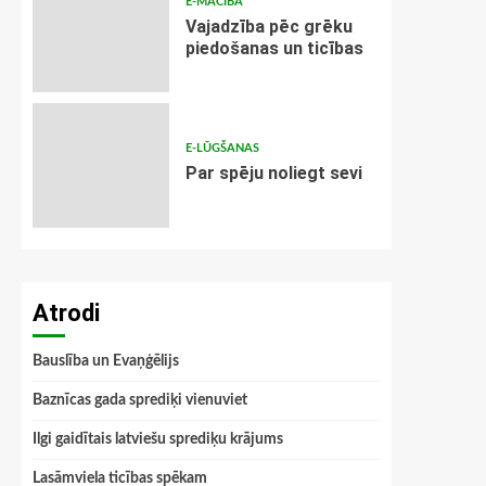
E-MĀCĪBA
Vajadzība pēc grēku
piedošanas un ticības
E-LŪGŠANAS
Par spēju noliegt sevi
Atrodi
Bauslība un Evaņģēlijs
Baznīcas gada sprediķi vienuviet
Ilgi gaidītais latviešu sprediķu krājums
Lasāmviela ticības spēkam