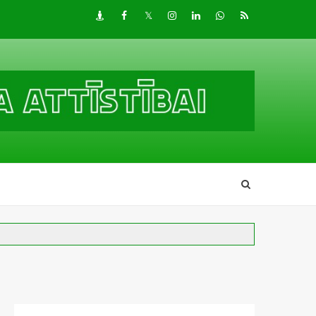
Draugiem
Facebook
Twitter
Instagram
LinkedIn
whatsapp
RSS