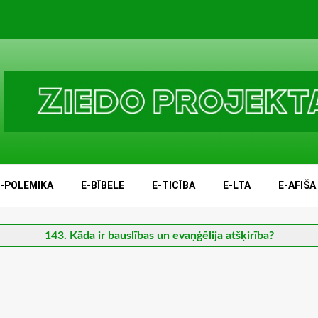
E-POLEMIKA
E-BĪBELE
E-TICĪBA
E-LTA
E-AFIŠA
143. Kāda ir bauslības un evaņģēlija atšķirība?