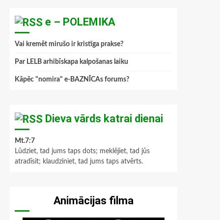
e – POLEMIKA
Vai kremēt mirušo ir kristīga prakse?
Par LELB arhibīskapa kalpošanas laiku
Kāpēc "nomira" e-BAZNĪCAs forums?
Dieva vārds katrai dienai
Mt.7:7
Lūdziet, tad jums taps dots; meklējiet, tad jūs
atradīsit; klaudziniet, tad jums taps atvērts.
Animācijas filma