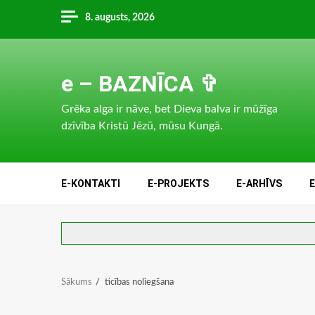
Skip
8. augusts, 2026
to
content
e – BAZNĪCA ✞
Grēka alga ir nāve, bet Dieva balva ir mūžīga
dzīvība Kristū Jēzū, mūsu Kungā.
E-KONTAKTI
E-PROJEKTS
E-ARHĪVS
Sākums
ticības noliegšana