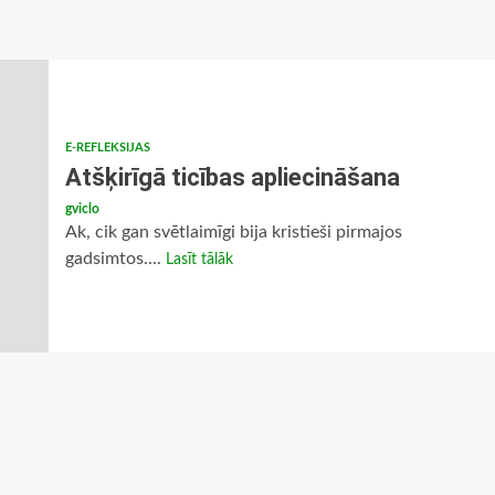
E-REFLEKSIJAS
Atšķirīgā ticības apliecināšana
gviclo
Ak, cik gan svētlaimīgi bija kristieši pirmajos
gadsimtos....
Lasīt tālāk