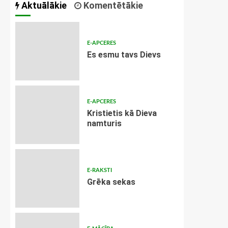
Aktuālākie
Komentētākie
E-APCERES
Es esmu tavs Dievs
E-APCERES
Kristietis kā Dieva
namturis
E-RAKSTI
Grēka sekas