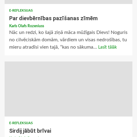
E-REFLEKSIJAS
Par dievbērnības pazīšanas zīmēm
Karls Olafs Rozeniuss
Nāc un redzi, ko šajā ziņā māca mūžīgais Dievs! Noguris
no cilvēciskām domām, vārdiem un visas nedrošības, tu
mieru atradīsi vien tajā, “kas no sākuma...
Lasīt tālāk
E-REFLEKSIJAS
Sirdij jābūt brīvai