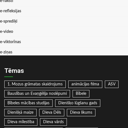
e-raksti
e-refleksijas
e-sprediķi
e-video
e-viktorīnas
e-ziņas
Tēmas
1. Mozus grāmatas skaidrojums
animācijas filma
ASV
Bauslības un Evaņģēlija noslēpumi
Bībele
Bībeles mācības studijas
Dienišķo lūgšanu gads
Dienišķā maize
Dieva Dēls
Dieva likums
Dieva mīlestība
Dieva vārds