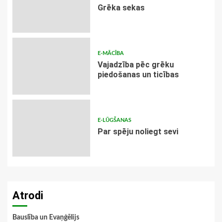
Grēka sekas
E-MĀCĪBA
Vajadzība pēc grēku
piedošanas un ticības
E-LŪGŠANAS
Par spēju noliegt sevi
Atrodi
Bauslība un Evaņģēlijs