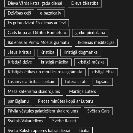
Dieva Vārds katrai gada dienai
Dieva žēlastība
Dzīvības ceļš
e-baznica.lv
Es gribu dzīvot šīs dienas ar Tevi
Gads kopa ar Dītrihu Bonhēferu
grēku piedošana
Ikdienas ar Pirmo Mozus grāmatu
Ikdienas meditācijas
Jēzus Kristus
Kristība
Kristīgā dogmatika
Kristīgā dzīve
kristīgā mācība
kristīgā mūzika
Kristīgās ētikas un morāles rokasgrāmata
kristīgā ētika
Lasāmviela ticības spēkam
Lutera citāti
lūgšana
Mazā katehisma skaidrojums
Mārtiņš Luters
par lūgšanu
Piecas minūtes kopā ar Luteru
Pāvila vēstules galatiešiem skaidrojums
Svētais Gars
Svētais Vakarēdiens
Svētie Raksti
Svēto Rakstu apceres katrai dienai
ticība