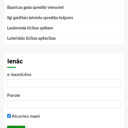
Baznīcas gada sprediķi vienuviet
Ilgi gaidītais latviešu sprediķu krājums
Lasāmviela ticības spēkam
Luteriskās ticības apliecības
Ienāc
e-baznīcēns
Parole
Atceries mani