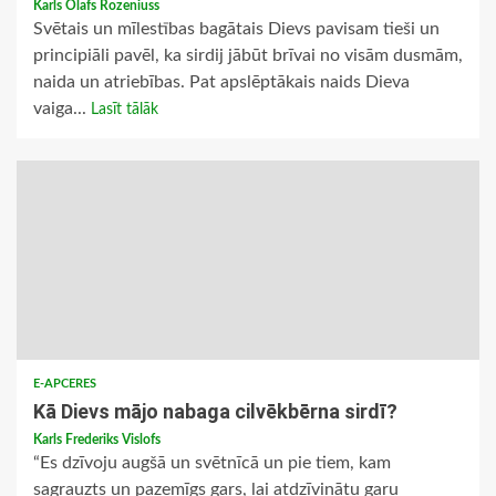
Karls Olafs Rozeniuss
Svētais un mīlestības bagātais Dievs pavisam tieši un
principiāli pavēl, ka sirdij jābūt brīvai no visām dusmām,
naida un atriebības. Pat apslēptākais naids Dieva
vaiga...
Lasīt tālāk
E-APCERES
Kā Dievs mājo nabaga cilvēkbērna sirdī?
Karls Frederiks Vislofs
“Es dzīvoju augšā un svētnīcā un pie tiem, kam
sagrauzts un pazemīgs gars, lai atdzīvinātu garu