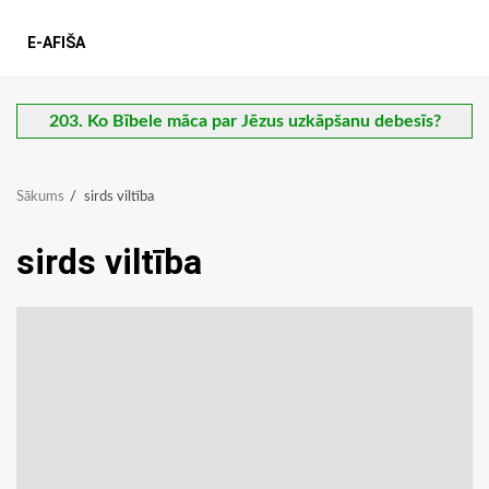
E-AFIŠA
203. Ko Bībele māca par Jēzus uzkāpšanu debesīs?
Sākums
sirds viltība
sirds viltība