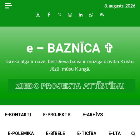
Skip
8. augusts, 2026
to
Draugiem
Facebook
Twitter
Instagram
LinkedIn
whatsapp
RSS
content
e – BAZNĪCA ✞
Grēka alga ir nāve, bet Dieva balva ir mūžīga dzīvība Kristū
Jēzū, mūsu Kungā.
E-KONTAKTI
E-PROJEKTS
E-ARHĪVS
E-POLEMIKA
E-BĪBELE
E-TICĪBA
E-LTA