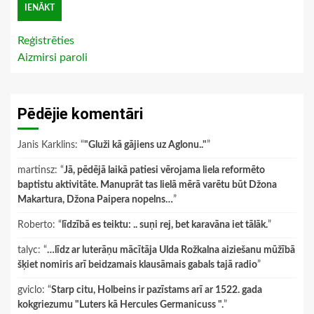
Reģistrēties
Aizmirsi paroli
Pēdējie komentāri
Janis Karklins
: “
"Gluži kā gājiens uz Aglonu.."
”
martinsz
: “
Jā, pēdējā laikā patiesi vērojama liela reformēto
baptistu aktivitāte. Manuprāt tas lielā mērā varētu būt Džona
Makartura, Džona Paipera nopelns…
”
Roberto
: “
līdzībā es teiktu: .. suņi rej, bet karavāna iet tālāk.
”
talyc
: “
…līdz ar luterāņu mācītāja Ulda Rožkalna aiziešanu mūžībā
šķiet nomiris arī beidzamais klausāmais gabals tajā radio
”
gviclo
: “
Starp citu, Holbeins ir pazīstams arī ar 1522. gada
kokgriezumu "Luters kā Hercules Germanicuss ".
”