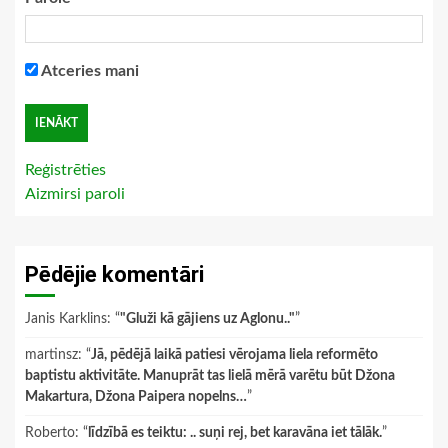
Atceries mani
Reģistrēties
Aizmirsi paroli
Pēdējie komentāri
Janis Karklins
: “
"Gluži kā gājiens uz Aglonu.."
”
martinsz
: “
Jā, pēdējā laikā patiesi vērojama liela reformēto
baptistu aktivitāte. Manuprāt tas lielā mērā varētu būt Džona
Makartura, Džona Paipera nopelns…
”
Roberto
: “
līdzībā es teiktu: .. suņi rej, bet karavāna iet tālāk.
”