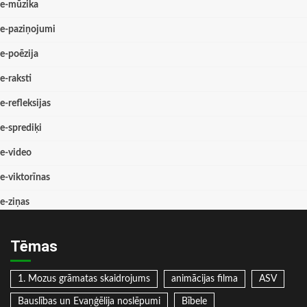
e-mūzika
e-paziņojumi
e-poēzija
e-raksti
e-refleksijas
e-sprediķi
e-video
e-viktorīnas
e-ziņas
Tēmas
1. Mozus grāmatas skaidrojums
animācijas filma
ASV
Bauslības un Evaņģēlija noslēpumi
Bībele