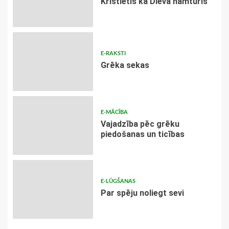
Kristietis kā Dieva namturis
E-RAKSTI
Grēka sekas
E-MĀCĪBA
Vajadzība pēc grēku
piedošanas un ticības
E-LŪGŠANAS
Par spēju noliegt sevi