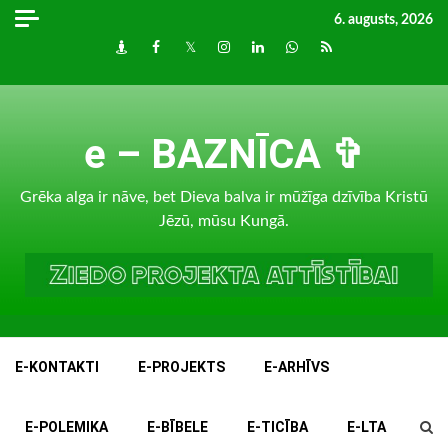
Skip
6. augusts, 2026
to
Draugiem
Facebook
Twitter
Instagram
LinkedIn
whatsapp
RSS
content
e – BAZNĪCA ✞
Grēka alga ir nāve, bet Dieva balva ir mūžīga dzīvība Kristū
Jēzū, mūsu Kungā.
E-KONTAKTI
E-PROJEKTS
E-ARHĪVS
E-POLEMIKA
E-BĪBELE
E-TICĪBA
E-LTA