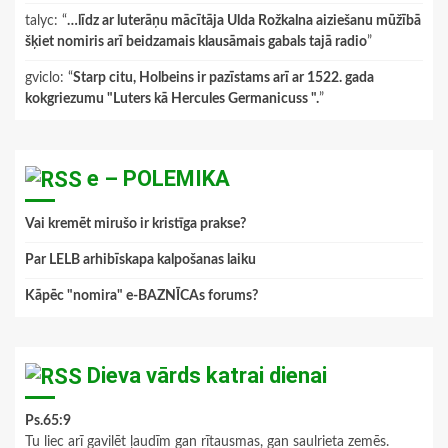
talyc
: “
…līdz ar luterāņu mācītāja Ulda Rožkalna aiziešanu mūžībā
šķiet nomiris arī beidzamais klausāmais gabals tajā radio
”
gviclo
: “
Starp citu, Holbeins ir pazīstams arī ar 1522. gada
kokgriezumu "Luters kā Hercules Germanicuss ".
”
e – POLEMIKA
Vai kremēt mirušo ir kristīga prakse?
Par LELB arhibīskapa kalpošanas laiku
Kāpēc "nomira" e-BAZNĪCAs forums?
Dieva vārds katrai dienai
Ps.65:9
Tu liec arī gavilēt ļaudīm gan rītausmas, gan saulrieta zemēs.