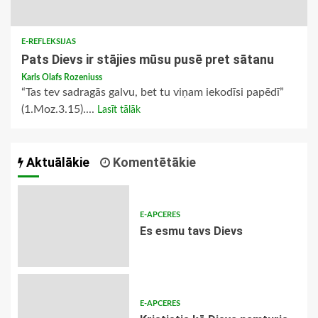
E-REFLEKSIJAS
Pats Dievs ir stājies mūsu pusē pret sātanu
Karls Olafs Rozeniuss
“Tas tev sadragās galvu, bet tu viņam iekodīsi papēdī”
(1.Moz.3.15)....
Lasīt tālāk
Aktuālākie
Komentētākie
E-APCERES
Es esmu tavs Dievs
E-APCERES