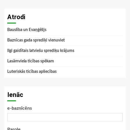
Atrodi
Bauslība un Evaņģēlijs
Baznīcas gada sprediķi vienuviet
Ilgi gaidītais latviešu sprediķu krājums
Lasāmviela ticības spēkam
Luteriskās ticības apliecības
Ienāc
e-baznīcēns
Parole