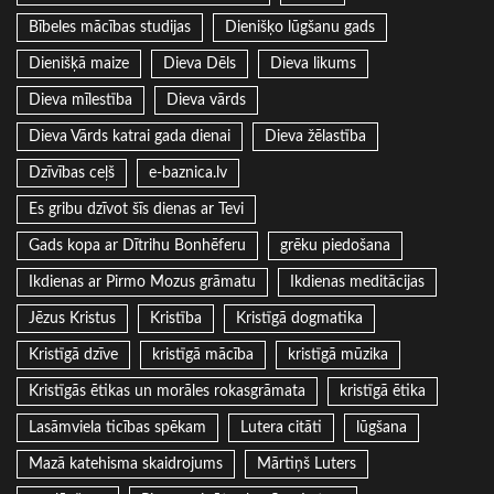
Bībeles mācības studijas
Dienišķo lūgšanu gads
Dienišķā maize
Dieva Dēls
Dieva likums
Dieva mīlestība
Dieva vārds
Dieva Vārds katrai gada dienai
Dieva žēlastība
Dzīvības ceļš
e-baznica.lv
Es gribu dzīvot šīs dienas ar Tevi
Gads kopa ar Dītrihu Bonhēferu
grēku piedošana
Ikdienas ar Pirmo Mozus grāmatu
Ikdienas meditācijas
Jēzus Kristus
Kristība
Kristīgā dogmatika
Kristīgā dzīve
kristīgā mācība
kristīgā mūzika
Kristīgās ētikas un morāles rokasgrāmata
kristīgā ētika
Lasāmviela ticības spēkam
Lutera citāti
lūgšana
Mazā katehisma skaidrojums
Mārtiņš Luters