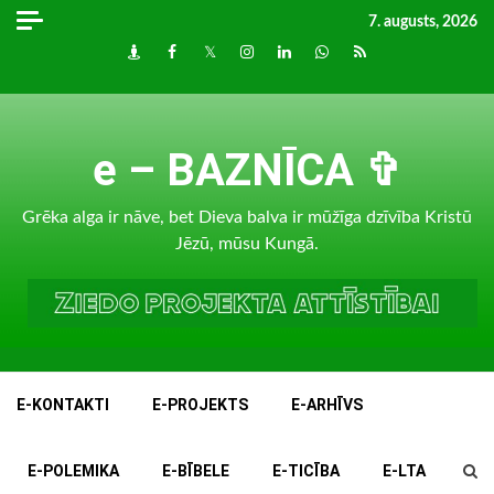
Skip
7. augusts, 2026
to
Draugiem
Facebook
Twitter
Instagram
LinkedIn
whatsapp
RSS
content
e – BAZNĪCA ✞
Grēka alga ir nāve, bet Dieva balva ir mūžīga dzīvība Kristū
Jēzū, mūsu Kungā.
E-KONTAKTI
E-PROJEKTS
E-ARHĪVS
E-POLEMIKA
E-BĪBELE
E-TICĪBA
E-LTA