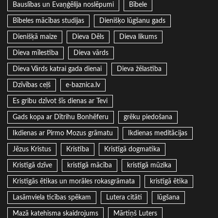
Bauslības un Evaņģēlija noslēpumi
Bībele
Bībeles mācības studijas
Dienišķo lūgšanu gads
Dienišķā maize
Dieva Dēls
Dieva likums
Dieva mīlestība
Dieva vārds
Dieva Vārds katrai gada dienai
Dieva žēlastība
Dzīvības ceļš
e-baznica.lv
Es gribu dzīvot šīs dienas ar Tevi
Gads kopa ar Dītrihu Bonhēferu
grēku piedošana
Ikdienas ar Pirmo Mozus grāmatu
Ikdienas meditācijas
Jēzus Kristus
Kristība
Kristīgā dogmatika
Kristīgā dzīve
kristīgā mācība
kristīgā mūzika
Kristīgās ētikas un morāles rokasgrāmata
kristīgā ētika
Lasāmviela ticības spēkam
Lutera citāti
lūgšana
Mazā katehisma skaidrojums
Mārtiņš Luters