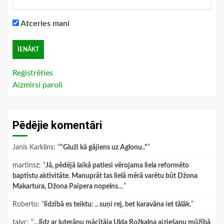
Atceries mani
Reģistrēties
Aizmirsi paroli
Pēdējie komentāri
Janis Karklins
: “
"Gluži kā gājiens uz Aglonu.."
”
martinsz
: “
Jā, pēdējā laikā patiesi vērojama liela reformēto
baptistu aktivitāte. Manuprāt tas lielā mērā varētu būt Džona
Makartura, Džona Paipera nopelns…
”
Roberto
: “
līdzībā es teiktu: .. suņi rej, bet karavāna iet tālāk.
”
talyc
: “
…līdz ar luterāņu mācītāja Ulda Rožkalna aiziešanu mūžībā