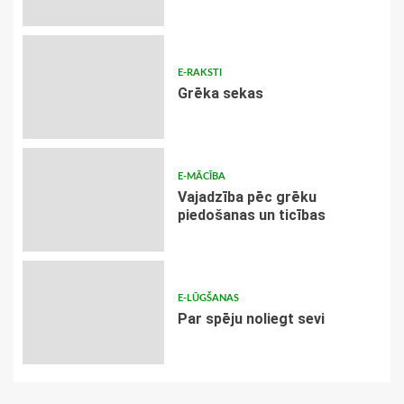
E-RAKSTI
Grēka sekas
E-MĀCĪBA
Vajadzība pēc grēku
piedošanas un ticības
E-LŪGŠANAS
Par spēju noliegt sevi