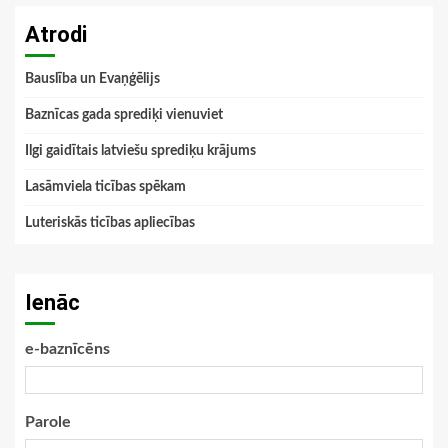
Atrodi
Bauslība un Evaņģēlijs
Baznīcas gada sprediķi vienuviet
Ilgi gaidītais latviešu sprediķu krājums
Lasāmviela ticības spēkam
Luteriskās ticības apliecības
Ienāc
e-baznīcēns
Parole