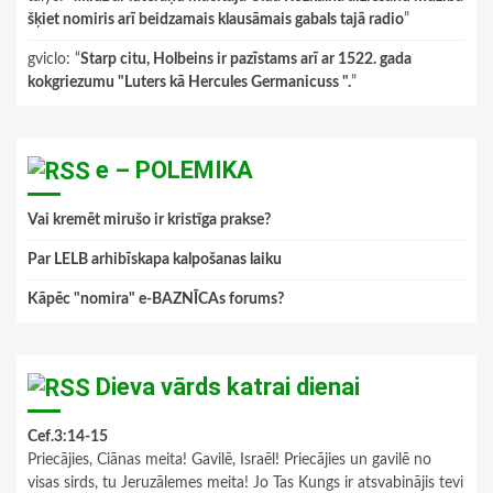
šķiet nomiris arī beidzamais klausāmais gabals tajā radio
”
gviclo
: “
Starp citu, Holbeins ir pazīstams arī ar 1522. gada
kokgriezumu "Luters kā Hercules Germanicuss ".
”
e – POLEMIKA
Vai kremēt mirušo ir kristīga prakse?
Par LELB arhibīskapa kalpošanas laiku
Kāpēc "nomira" e-BAZNĪCAs forums?
Dieva vārds katrai dienai
Cef.3:14-15
Priecājies, Ciānas meita! Gavilē, Israēl! Priecājies un gavilē no
visas sirds, tu Jeruzālemes meita! Jo Tas Kungs ir atsvabinājis tevi