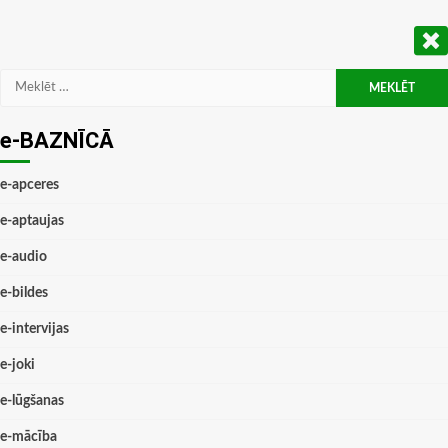
Meklēt:
e-BAZNĪCĀ
e-apceres
e-aptaujas
e-audio
e-bildes
e-intervijas
e-joki
e-lūgšanas
e-mācība