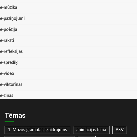
e-mūzika
e-paziņojumi
e-poēzija
e-raksti
e-refleksijas
e-sprediķi
e-video
e-viktorīnas
e-ziņas
Tēmas
1. Mozus grāmatas skaidrojums
animācijas filma
ASV