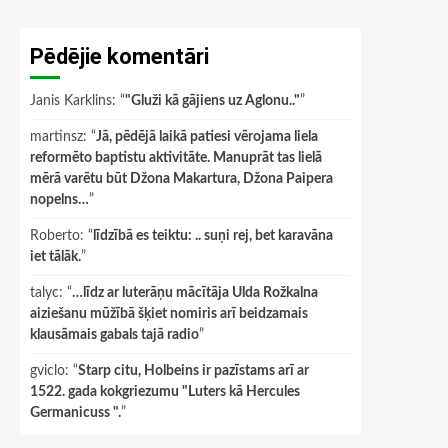
Pēdējie komentāri
Janis Karklins
: “
"Gluži kā gājiens uz Aglonu.."
”
martinsz
: “
Jā, pēdējā laikā patiesi vērojama liela
reformēto baptistu aktivitāte. Manuprāt tas lielā
mērā varētu būt Džona Makartura, Džona Paipera
nopelns…
”
Roberto
: “
līdzībā es teiktu: .. suņi rej, bet karavāna
iet tālāk.
”
talyc
: “
…līdz ar luterāņu mācītāja Ulda Rožkalna
aiziešanu mūžībā šķiet nomiris arī beidzamais
klausāmais gabals tajā radio
”
gviclo
: “
Starp citu, Holbeins ir pazīstams arī ar
1522. gada kokgriezumu "Luters kā Hercules
Germanicuss ".
”