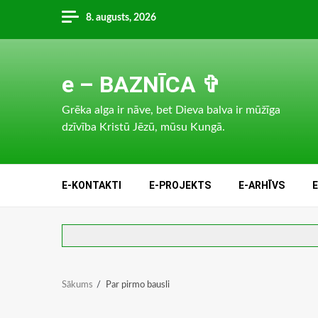
Skip
8. augusts, 2026
to
content
e – BAZNĪCA ✞
Grēka alga ir nāve, bet Dieva balva ir mūžīga
dzīvība Kristū Jēzū, mūsu Kungā.
E-KONTAKTI
E-PROJEKTS
E-ARHĪVS
Sākums
Par pirmo bausli