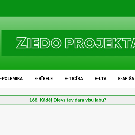
E-POLEMIKA
E-BĪBELE
E-TICĪBA
E-LTA
E-AFIŠA
168. Kādēļ Dievs tev dara visu labu?