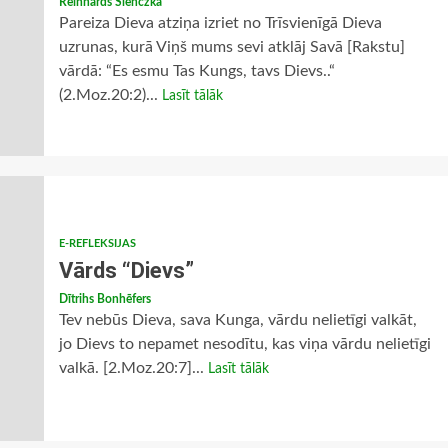
Reinhards Slenczka
Pareiza Dieva atziņa izriet no Trīsvienīgā Dieva
uzrunas, kurā Viņš mums sevi atklāj Savā [Rakstu]
vārdā: “Es esmu Tas Kungs, tavs Dievs..“
(2.Moz.20:2)...
Lasīt tālāk
E-REFLEKSIJAS
Vārds “Dievs”
Dītrihs Bonhēfers
Tev nebūs Dieva, sava Kunga, vārdu nelietīgi valkāt,
jo Dievs to nepamet nesodītu, kas viņa vārdu nelietīgi
valkā. [2.Moz.20:7]...
Lasīt tālāk