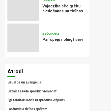
E-MĀCĪBA
Vajadzība pēc grēku
piedošanas un ticības
E-LŪGŠANAS
Par spēju noliegt sevi
Atrodi
Bauslība un Evaņģēlijs
Baznīcas gada sprediķi vienuviet
Ilgi gaidītais latviešu sprediķu krājums
Lasāmviela ticības spēkam