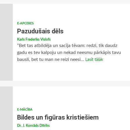
E-APCERES
Pazudušais dēls
Karls Frederiks Vislofs
“Bet tas atbildēja un sacīja tēvam: redzi, tik daudz
gadu es tev kalpoju un nekad neesmu pārkāpis tavu
bausli, bet tu man ne reizi neesi...
Lasīt tālāk
E-MĀCĪBA
Bildes un figūras kristiešiem
Dr. J. Konrāds Dītrihs