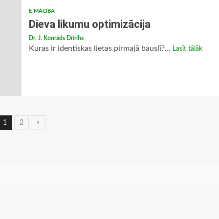
E-MĀCĪBA
Dieva likumu optimizācija
Dr. J. Konrāds Dītrihs
Kuras ir identiskas lietas pirmajā bauslī?...
Lasīt tālāk
Ziņu
1
2
»
navigācija