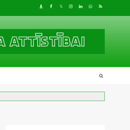
Draugiem
Facebook
Twitter
Instagram
LinkedIn
whatsapp
RSS