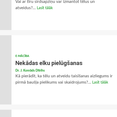
Vai ar tīru sirdsapziņu var izmantot tēlus un
atveidus?...
Lasīt tālāk
E-MĀCĪBA
Nekādas elku pielūgšanas
Dr. J. Konrāds Dītrihs
Kā pierādīt, ka tēlu un atveidu taisīšanas aizliegums ir
pirmā baušļa pielikums vai skaidrojums?...
Lasīt tālāk