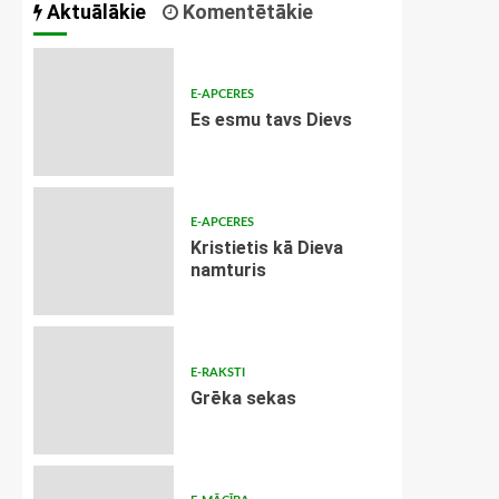
Aktuālākie
Komentētākie
E-APCERES
Es esmu tavs Dievs
E-APCERES
Kristietis kā Dieva
namturis
E-RAKSTI
Grēka sekas