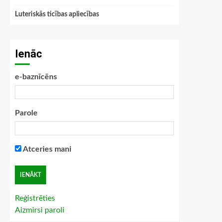
Luteriskās ticības apliecības
Ienāc
e-baznīcēns
Parole
Atceries mani
Reģistrēties
Aizmirsi paroli