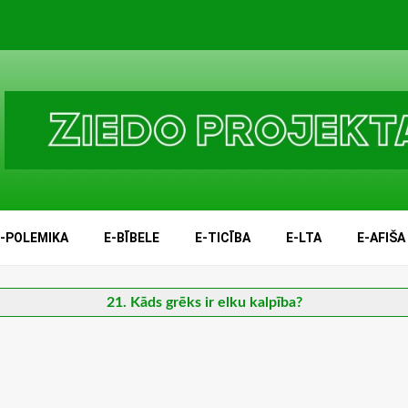
E-POLEMIKA
E-BĪBELE
E-TICĪBA
E-LTA
E-AFIŠA
21. Kāds grēks ir elku kalpība?