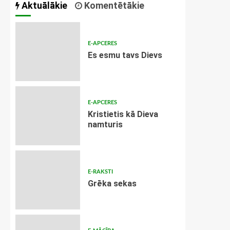
Aktuālākie
Komentētākie
E-APCERES
Es esmu tavs Dievs
E-APCERES
Kristietis kā Dieva
namturis
E-RAKSTI
Grēka sekas