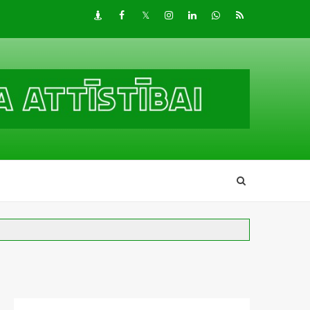
Draugiem
Facebook
Twitter
Instagram
LinkedIn
whatsapp
RSS