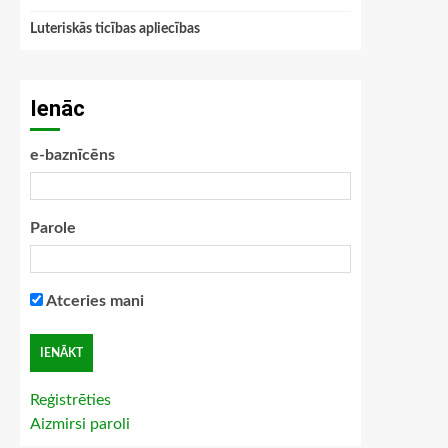
Luteriskās ticības apliecības
Ienāc
e-baznīcēns
Parole
Atceries mani
Reģistrēties
Aizmirsi paroli