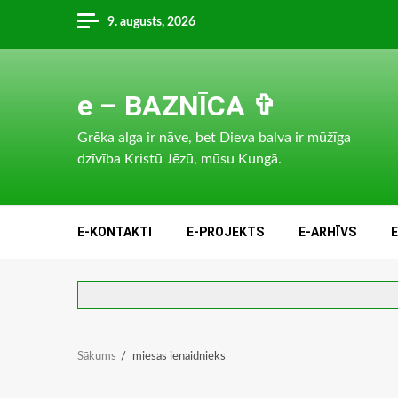
Skip
9. augusts, 2026
to
content
e – BAZNĪCA ✞
Grēka alga ir nāve, bet Dieva balva ir mūžīga
dzīvība Kristū Jēzū, mūsu Kungā.
E-KONTAKTI
E-PROJEKTS
E-ARHĪVS
Sākums
miesas ienaidnieks