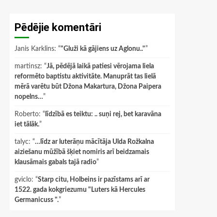
Pēdējie komentāri
Janis Karklins
: “
"Gluži kā gājiens uz Aglonu.."
”
martinsz
: “
Jā, pēdējā laikā patiesi vērojama liela
reformēto baptistu aktivitāte. Manuprāt tas lielā
mērā varētu būt Džona Makartura, Džona Paipera
nopelns…
”
Roberto
: “
līdzībā es teiktu: .. suņi rej, bet karavāna
iet tālāk.
”
talyc
: “
…līdz ar luterāņu mācītāja Ulda Rožkalna
aiziešanu mūžībā šķiet nomiris arī beidzamais
klausāmais gabals tajā radio
”
gviclo
: “
Starp citu, Holbeins ir pazīstams arī ar
1522. gada kokgriezumu "Luters kā Hercules
Germanicuss ".
”