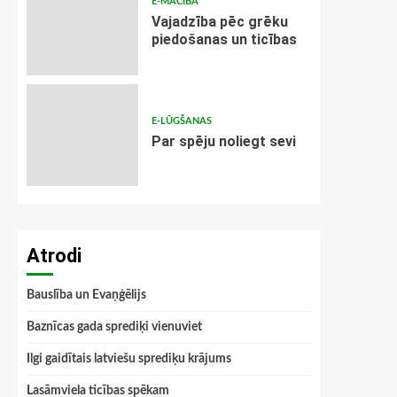
E-MĀCĪBA
Vajadzība pēc grēku
piedošanas un ticības
E-LŪGŠANAS
Par spēju noliegt sevi
Atrodi
Bauslība un Evaņģēlijs
Baznīcas gada sprediķi vienuviet
Ilgi gaidītais latviešu sprediķu krājums
Lasāmviela ticības spēkam