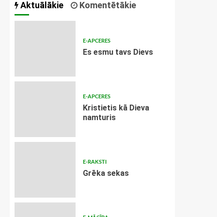
Aktuālākie
Komentētākie
E-APCERES
Es esmu tavs Dievs
E-APCERES
Kristietis kā Dieva
namturis
E-RAKSTI
Grēka sekas