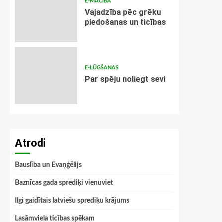
E-MĀCĪBA
Vajadzība pēc grēku
piedošanas un ticības
E-LŪGŠANAS
Par spēju noliegt sevi
Atrodi
Bauslība un Evaņģēlijs
Baznīcas gada sprediķi vienuviet
Ilgi gaidītais latviešu sprediķu krājums
Lasāmviela ticības spēkam