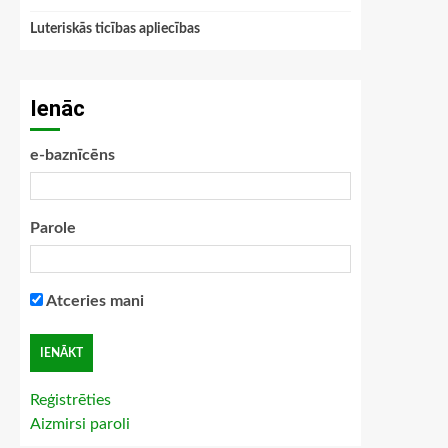
Luteriskās ticības apliecības
Ienāc
e-baznīcēns
Parole
Atceries mani
Reģistrēties
Aizmirsi paroli