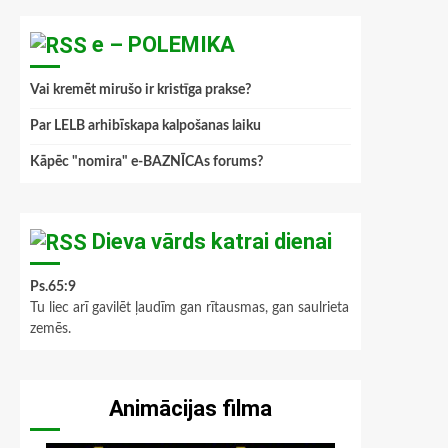
e – POLEMIKA
Vai kremēt mirušo ir kristīga prakse?
Par LELB arhibīskapa kalpošanas laiku
Kāpēc "nomira" e-BAZNĪCAs forums?
Dieva vārds katrai dienai
Ps.65:9
Tu liec arī gavilēt ļaudīm gan rītausmas, gan saulrieta
zemēs.
Animācijas filma