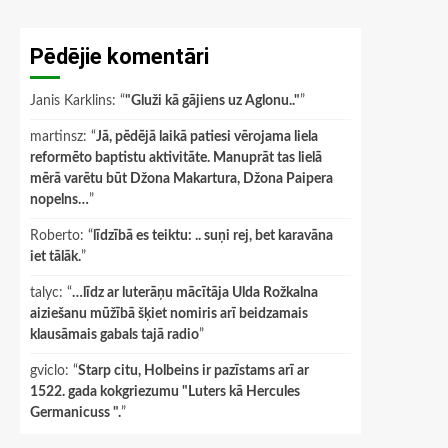
Pēdējie komentāri
Janis Karklins
: “
"Gluži kā gājiens uz Aglonu.."
”
martinsz
: “
Jā, pēdējā laikā patiesi vērojama liela
reformēto baptistu aktivitāte. Manuprāt tas lielā
mērā varētu būt Džona Makartura, Džona Paipera
nopelns…
”
Roberto
: “
līdzībā es teiktu: .. suņi rej, bet karavāna
iet tālāk.
”
talyc
: “
…līdz ar luterāņu mācītāja Ulda Rožkalna
aiziešanu mūžībā šķiet nomiris arī beidzamais
klausāmais gabals tajā radio
”
gviclo
: “
Starp citu, Holbeins ir pazīstams arī ar
1522. gada kokgriezumu "Luters kā Hercules
Germanicuss ".
”