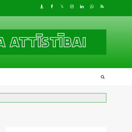
Draugiem
Facebook
Twitter
Instagram
LinkedIn
whatsapp
RSS