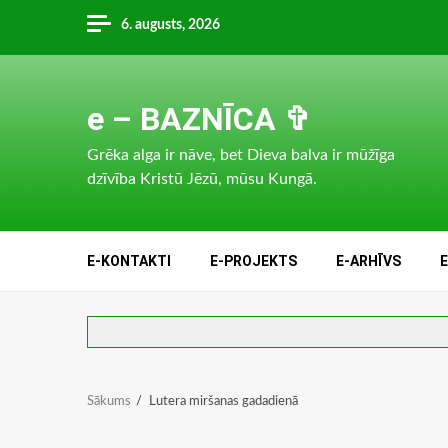
Skip
6. augusts, 2026
to
content
e – BAZNĪCA ✞
Grēka alga ir nāve, bet Dieva balva ir mūžīga
dzīvība Kristū Jēzū, mūsu Kungā.
E-KONTAKTI
E-PROJEKTS
E-ARHĪVS
Sākums
Lutera miršanas gadadienā