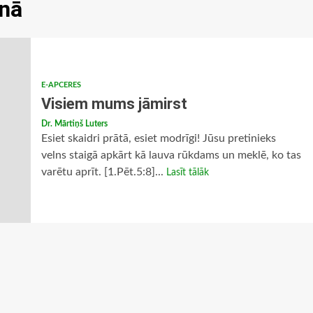
enā
E-APCERES
Visiem mums jāmirst
Dr. Mārtiņš Luters
Esiet skaidri prātā, esiet modrīgi! Jūsu pretinieks
velns staigā apkārt kā lauva rūkdams un meklē, ko tas
varētu aprīt. [1.Pēt.5:8]...
Lasīt tālāk