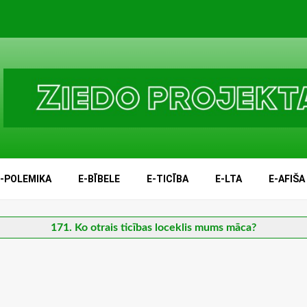
E-POLEMIKA
E-BĪBELE
E-TICĪBA
E-LTA
E-AFIŠA
171. Ko otrais ticības loceklis mums māca?