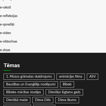
e-raksti
e-refleksijas
e-sprediķi
e-video
e-viktorīnas
e-ziņas
Tēmas
1. Mozus grāmatas skaidrojums
animācijas filma
ASV
Bauslības un Evaņģēlija noslēpumi
Bībele
Bībeles mācības studijas
Dienišķo lūgšanu gads
Dienišķā maize
Dieva Dēls
Dieva likums