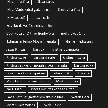
Dieva mīlestība
Dieva vārds
Dieva Vārds katrai gada dienai
Dieva žēlastība
Dzīvības ceļš
e-baznica.lv
Es gribu dzīvot šīs dienas ar Tevi
Gads kopa ar Dītrihu Bonhēferu
grēku piedošana
Ikdienas ar Pirmo Mozus grāmatu
Ikdienas meditācijas
Jēzus Kristus
Kristība
Kristīgā dogmatika
Kristīgā dzīve
kristīgā mācība
kristīgā mūzika
Kristīgās ētikas un morāles rokasgrāmata
kristīgā ētika
Lasāmviela ticības spēkam
Lutera citāti
lūgšana
Mazā katehisma skaidrojums
Mārtiņš Luters
par lūgšanu
Piecas minūtes kopā ar Luteru
Pāvila vēstules galatiešiem skaidrojums
Svētais Gars
Svētais Vakarēdiens
Svētie Raksti