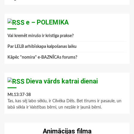
e – POLEMIKA
Vai kremēt mirušo ir kristīga prakse?
Par LELB arhibīskapa kalpošanas laiku
Kāpēc "nomira" e-BAZNĪCAs forums?
Dieva vārds katrai dienai
Mt.13:37-38
Tas, kas sēj labo sēklu, ir Cilvēka Dēls. Bet tīrums ir pasaule, un
labā sēkla ir Valstības bērni, un nezāle ir ļaunā bērni.
Animācijas filma