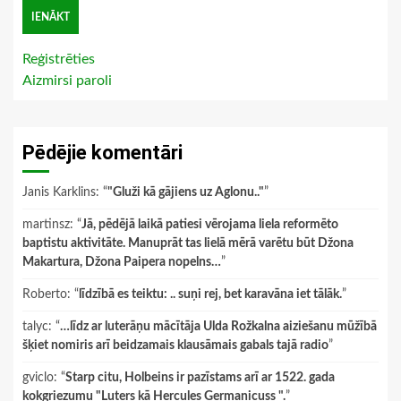
Reģistrēties
Aizmirsi paroli
Pēdējie komentāri
Janis Karklins
: “
"Gluži kā gājiens uz Aglonu.."
”
martinsz
: “
Jā, pēdējā laikā patiesi vērojama liela reformēto
baptistu aktivitāte. Manuprāt tas lielā mērā varētu būt Džona
Makartura, Džona Paipera nopelns…
”
Roberto
: “
līdzībā es teiktu: .. suņi rej, bet karavāna iet tālāk.
”
talyc
: “
…līdz ar luterāņu mācītāja Ulda Rožkalna aiziešanu mūžībā
šķiet nomiris arī beidzamais klausāmais gabals tajā radio
”
gviclo
: “
Starp citu, Holbeins ir pazīstams arī ar 1522. gada
kokgriezumu "Luters kā Hercules Germanicuss ".
”