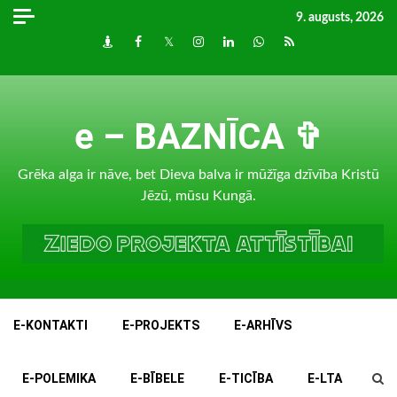
Skip
9. augusts, 2026
to
Draugiem
Facebook
Twitter
Instagram
LinkedIn
whatsapp
RSS
content
e – BAZNĪCA ✞
Grēka alga ir nāve, bet Dieva balva ir mūžīga dzīvība Kristū
Jēzū, mūsu Kungā.
E-KONTAKTI
E-PROJEKTS
E-ARHĪVS
E-POLEMIKA
E-BĪBELE
E-TICĪBA
E-LTA