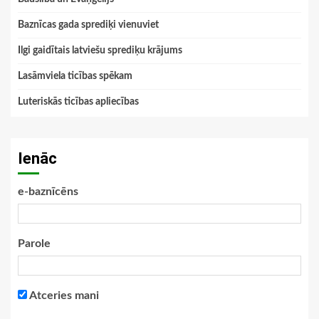
Baznīcas gada sprediķi vienuviet
Ilgi gaidītais latviešu sprediķu krājums
Lasāmviela ticības spēkam
Luteriskās ticības apliecības
Ienāc
e-baznīcēns
Parole
Atceries mani