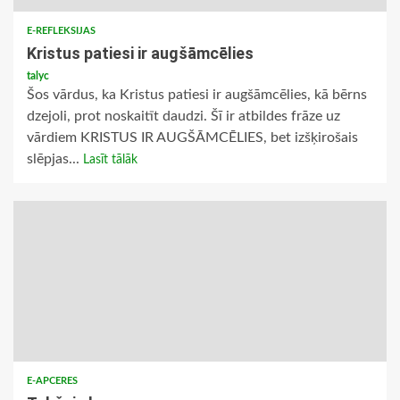
E-REFLEKSIJAS
Kristus patiesi ir augšāmcēlies
talyc
Šos vārdus, ka Kristus patiesi ir augšāmcēlies, kā bērns
dzejoli, prot noskaitīt daudzi. Šī ir atbildes frāze uz
vārdiem KRISTUS IR AUGŠĀMCĒLIES, bet izšķirošais
slēpjas...
Lasīt tālāk
E-APCERES