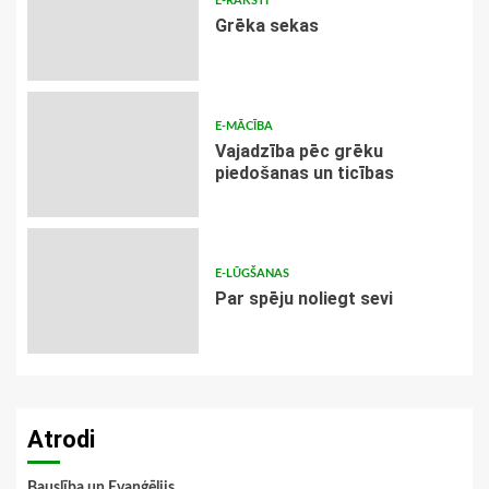
E-RAKSTI
Grēka sekas
E-MĀCĪBA
Vajadzība pēc grēku
piedošanas un ticības
E-LŪGŠANAS
Par spēju noliegt sevi
Atrodi
Bauslība un Evaņģēlijs