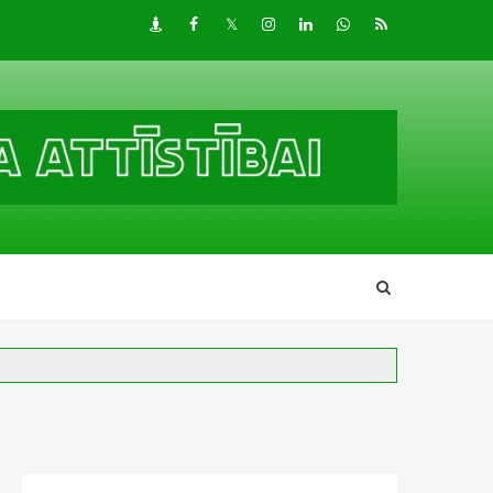
Draugiem
Facebook
Twitter
Instagram
LinkedIn
whatsapp
RSS