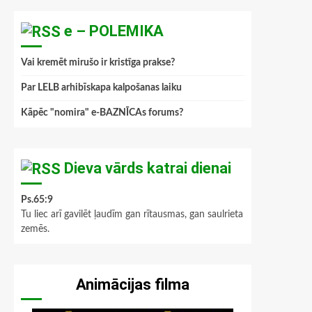
e – POLEMIKA
Vai kremēt mirušo ir kristīga prakse?
Par LELB arhibīskapa kalpošanas laiku
Kāpēc "nomira" e-BAZNĪCAs forums?
Dieva vārds katrai dienai
Ps.65:9
Tu liec arī gavilēt ļaudīm gan rītausmas, gan saulrieta
zemēs.
Animācijas filma