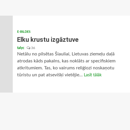
E-BILDES
Elku krustu izgāztuve
talyc
36
Netālu no pilsētas Šiauliai, Lietuvas ziemeļu daļā
atrodas kāds pakalns, kas noklāts ar specifiskiem
atkritumiem. Tas, ko vairums reliģiozi noskaņotu
tūristu un pat atsevišķi vietējie...
Lasīt tālāk