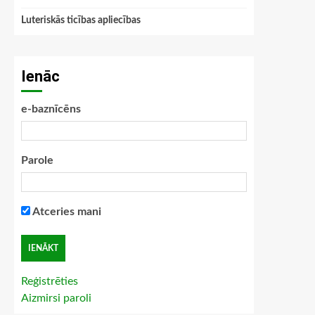
Luteriskās ticības apliecības
Ienāc
e-baznīcēns
Parole
Atceries mani
Reģistrēties
Aizmirsi paroli