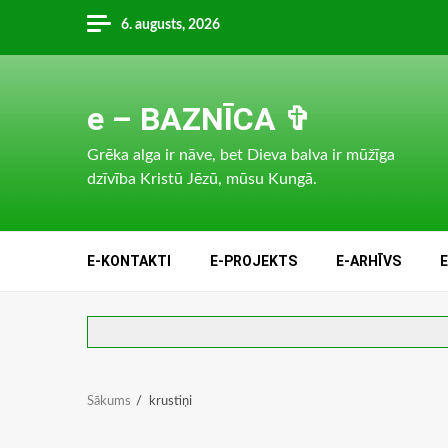
Skip
6. augusts, 2026
to
content
e – BAZNĪCA ✞
Grēka alga ir nāve, bet Dieva balva ir mūžīga
dzīvība Kristū Jēzū, mūsu Kungā.
E-KONTAKTI
E-PROJEKTS
E-ARHĪVS
Sākums
krustiņi