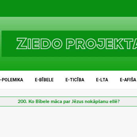
E-POLEMIKA
E-BĪBELE
E-TICĪBA
E-LTA
E-AFIŠA
200. Ko Bībele māca par Jēzus nokāpšanu ellē?