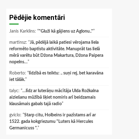
Pēdējie komentāri
Janis Karklins
: “
"Gluži kā gājiens uz Aglonu.."
”
martinsz
: “
Jā, pēdējā laikā patiesi vērojama liela
reformēto baptistu aktivitāte. Manuprāt tas lielā
mērā varētu būt Džona Makartura, Džona Paipera
nopelns…
”
Roberto
: “
līdzībā es teiktu: .. suņi rej, bet karavāna
iet tālāk.
”
talyc
: “
…līdz ar luterāņu mācītāja Ulda Rožkalna
aiziešanu mūžībā šķiet nomiris arī beidzamais
klausāmais gabals tajā radio
”
gviclo
: “
Starp citu, Holbeins ir pazīstams arī ar
1522. gada kokgriezumu "Luters kā Hercules
Germanicuss ".
”