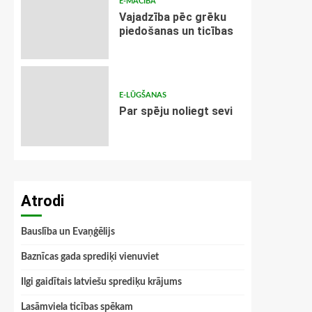
E-MĀCĪBA
Vajadzība pēc grēku
piedošanas un ticības
E-LŪGŠANAS
Par spēju noliegt sevi
Atrodi
Bauslība un Evaņģēlijs
Baznīcas gada sprediķi vienuviet
Ilgi gaidītais latviešu sprediķu krājums
Lasāmviela ticības spēkam