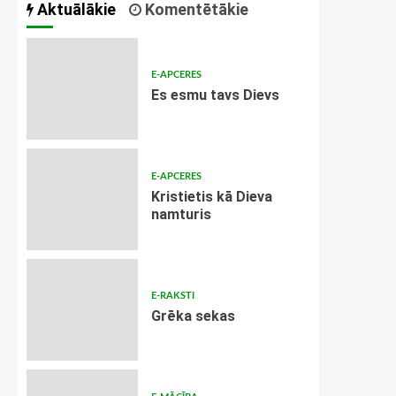
Aktuālākie
Komentētākie
E-APCERES
Es esmu tavs Dievs
E-APCERES
Kristietis kā Dieva
namturis
E-RAKSTI
Grēka sekas