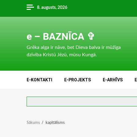
Skip
8. augusts, 2026
to
content
e – BAZNĪCA ✞
Grēka alga ir nāve, bet Dieva balva ir mūžīga
dzīvība Kristū Jēzū, mūsu Kungā.
E-KONTAKTI
E-PROJEKTS
E-ARHĪVS
Sākums
kapitālisms