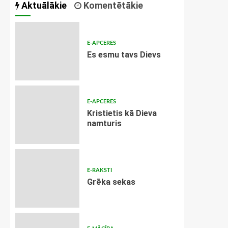
Aktuālākie
Komentētākie
E-APCERES
Es esmu tavs Dievs
E-APCERES
Kristietis kā Dieva
namturis
E-RAKSTI
Grēka sekas