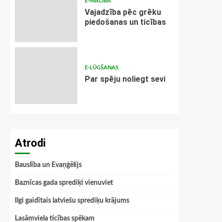
E-MĀCĪBA
Vajadzība pēc grēku
piedošanas un ticības
E-LŪGŠANAS
Par spēju noliegt sevi
Atrodi
Bauslība un Evaņģēlijs
Baznīcas gada sprediķi vienuviet
Ilgi gaidītais latviešu sprediķu krājums
Lasāmviela ticības spēkam