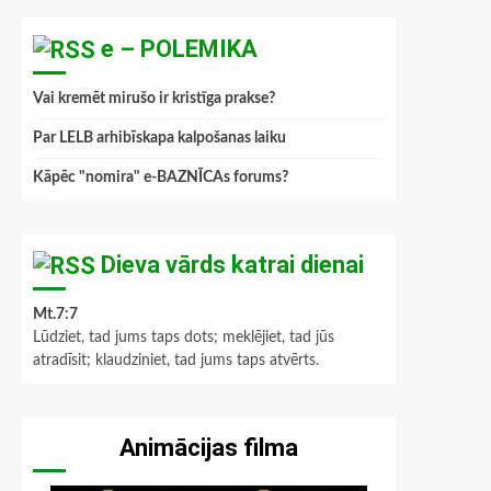
e – POLEMIKA
Vai kremēt mirušo ir kristīga prakse?
Par LELB arhibīskapa kalpošanas laiku
Kāpēc "nomira" e-BAZNĪCAs forums?
Dieva vārds katrai dienai
Mt.7:7
Lūdziet, tad jums taps dots; meklējiet, tad jūs
atradīsit; klaudziniet, tad jums taps atvērts.
Animācijas filma