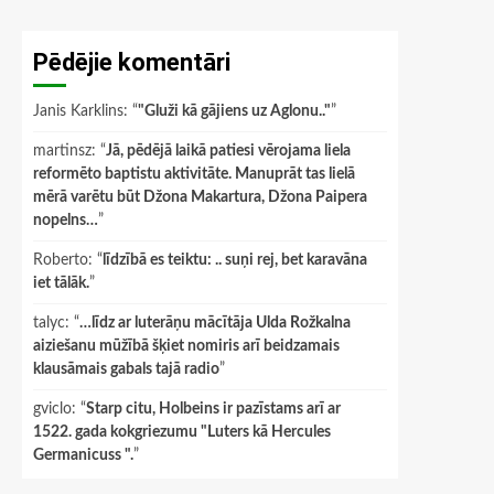
Pēdējie komentāri
Janis Karklins
: “
"Gluži kā gājiens uz Aglonu.."
”
martinsz
: “
Jā, pēdējā laikā patiesi vērojama liela
reformēto baptistu aktivitāte. Manuprāt tas lielā
mērā varētu būt Džona Makartura, Džona Paipera
nopelns…
”
Roberto
: “
līdzībā es teiktu: .. suņi rej, bet karavāna
iet tālāk.
”
talyc
: “
…līdz ar luterāņu mācītāja Ulda Rožkalna
aiziešanu mūžībā šķiet nomiris arī beidzamais
klausāmais gabals tajā radio
”
gviclo
: “
Starp citu, Holbeins ir pazīstams arī ar
1522. gada kokgriezumu "Luters kā Hercules
Germanicuss ".
”