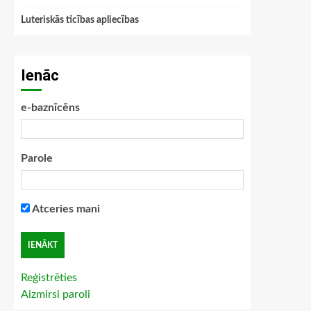
Luteriskās ticības apliecības
Ienāc
e-baznīcēns
Parole
Atceries mani
Reģistrēties
Aizmirsi paroli