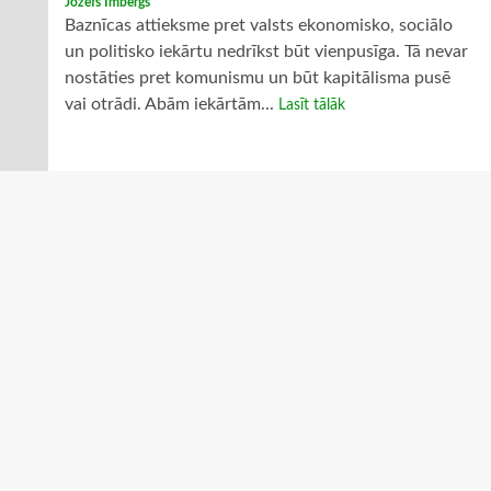
Jozefs Imbergs
Baznīcas attieksme pret valsts ekonomisko, sociālo
un politisko iekārtu nedrīkst būt vienpusīga. Tā nevar
nostāties pret komunismu un būt kapitālisma pusē
vai otrādi. Abām iekārtām...
Lasīt tālāk