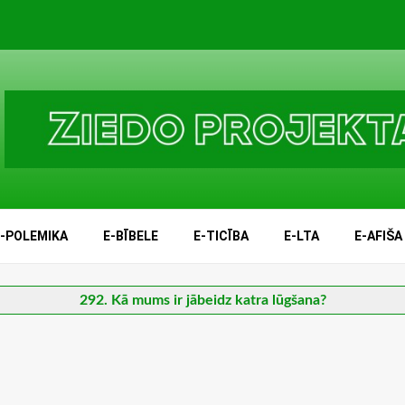
E-POLEMIKA
E-BĪBELE
E-TICĪBA
E-LTA
E-AFIŠA
292. Kā mums ir jābeidz katra lūgšana?