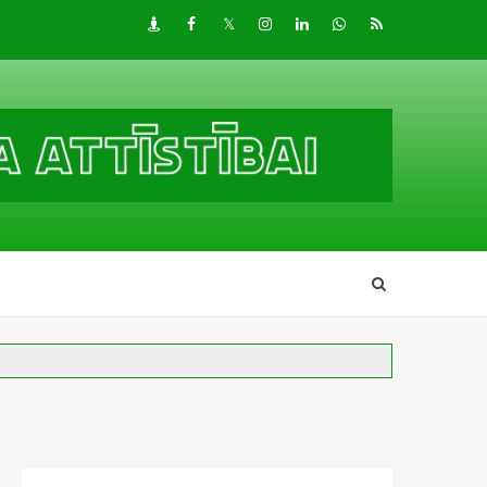
Draugiem
Facebook
Twitter
Instagram
LinkedIn
whatsapp
RSS