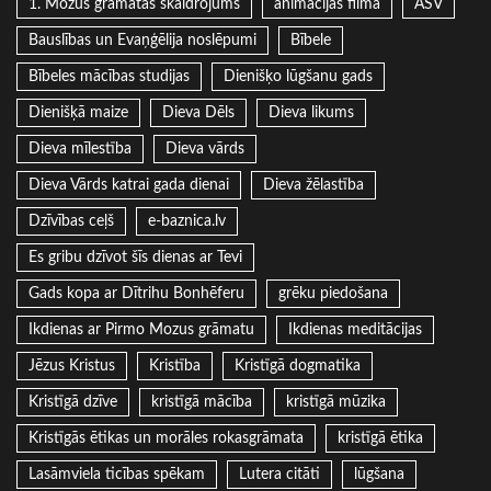
1. Mozus grāmatas skaidrojums
animācijas filma
ASV
Bauslības un Evaņģēlija noslēpumi
Bībele
Bībeles mācības studijas
Dienišķo lūgšanu gads
Dienišķā maize
Dieva Dēls
Dieva likums
Dieva mīlestība
Dieva vārds
Dieva Vārds katrai gada dienai
Dieva žēlastība
Dzīvības ceļš
e-baznica.lv
Es gribu dzīvot šīs dienas ar Tevi
Gads kopa ar Dītrihu Bonhēferu
grēku piedošana
Ikdienas ar Pirmo Mozus grāmatu
Ikdienas meditācijas
Jēzus Kristus
Kristība
Kristīgā dogmatika
Kristīgā dzīve
kristīgā mācība
kristīgā mūzika
Kristīgās ētikas un morāles rokasgrāmata
kristīgā ētika
Lasāmviela ticības spēkam
Lutera citāti
lūgšana