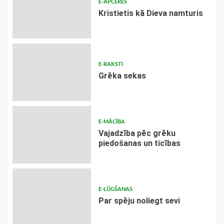
E-APCERES
Kristietis kā Dieva namturis
E-RAKSTI
Grēka sekas
E-MĀCĪBA
Vajadzība pēc grēku
piedošanas un ticības
E-LŪGŠANAS
Par spēju noliegt sevi