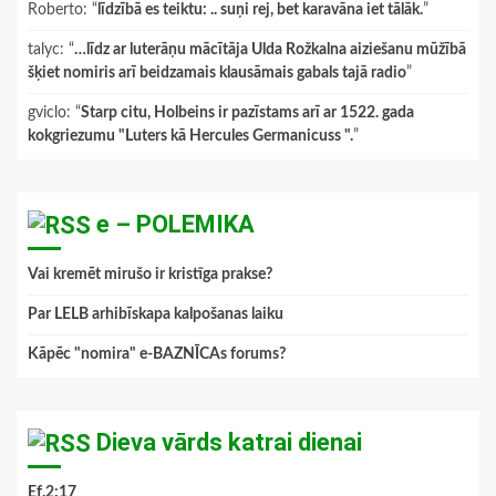
Roberto
: “
līdzībā es teiktu: .. suņi rej, bet karavāna iet tālāk.
”
talyc
: “
…līdz ar luterāņu mācītāja Ulda Rožkalna aiziešanu mūžībā
šķiet nomiris arī beidzamais klausāmais gabals tajā radio
”
gviclo
: “
Starp citu, Holbeins ir pazīstams arī ar 1522. gada
kokgriezumu "Luters kā Hercules Germanicuss ".
”
e – POLEMIKA
Vai kremēt mirušo ir kristīga prakse?
Par LELB arhibīskapa kalpošanas laiku
Kāpēc "nomira" e-BAZNĪCAs forums?
Dieva vārds katrai dienai
Ef.2:17