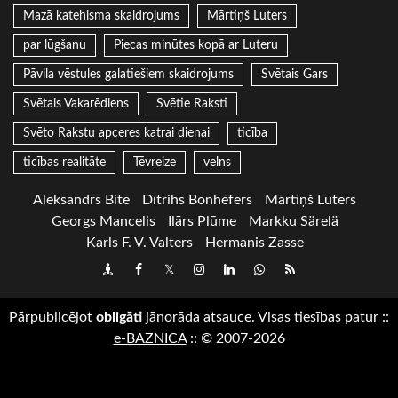
Mazā katehisma skaidrojums
Mārtiņš Luters
par lūgšanu
Piecas minūtes kopā ar Luteru
Pāvila vēstules galatiešiem skaidrojums
Svētais Gars
Svētais Vakarēdiens
Svētie Raksti
Svēto Rakstu apceres katrai dienai
ticība
ticības realitāte
Tēvreize
velns
Aleksandrs Bite
Dītrihs Bonhēfers
Mārtiņš Luters
Georgs Mancelis
Ilārs Plūme
Markku Särelä
Karls F. V. Valters
Hermanis Zasse
Draugiem
Facebook
Twitter
Instagram
LinkedIn
whatsapp
RSS
Pārpublicējot
obligāti
jānorāda atsauce. Visas tiesības patur
::
e-BAZNICA
::
© 2007-2026