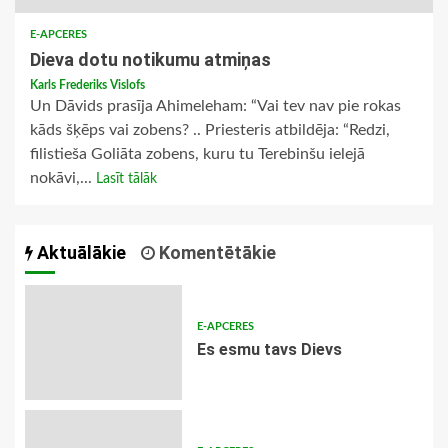
E-APCERES
Dieva dotu notikumu atmiņas
Karls Frederiks Vislofs
Un Dāvids prasīja Ahimeleham: “Vai tev nav pie rokas
kāds šķēps vai zobens? .. Priesteris atbildēja: “Redzi,
filistieša Goliāta zobens, kuru tu Terebinšu ielejā
nokāvi,...
Lasīt tālāk
Aktuālākie
Komentētākie
E-APCERES
Es esmu tavs Dievs