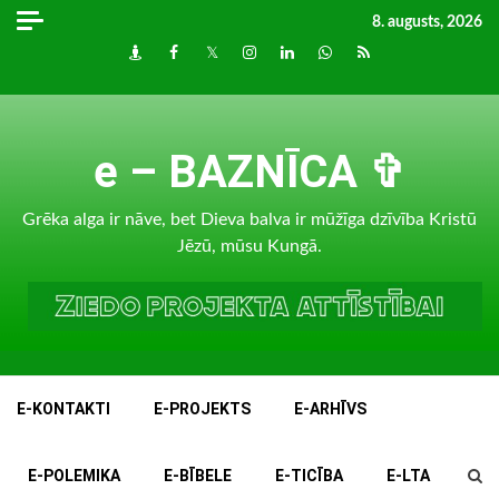
Skip
8. augusts, 2026
to
Draugiem
Facebook
Twitter
Instagram
LinkedIn
whatsapp
RSS
content
e – BAZNĪCA ✞
Grēka alga ir nāve, bet Dieva balva ir mūžīga dzīvība Kristū
Jēzū, mūsu Kungā.
E-KONTAKTI
E-PROJEKTS
E-ARHĪVS
E-POLEMIKA
E-BĪBELE
E-TICĪBA
E-LTA