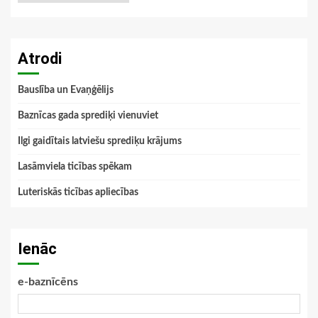
Atrodi
Bauslība un Evaņģēlijs
Baznīcas gada sprediķi vienuviet
Ilgi gaidītais latviešu sprediķu krājums
Lasāmviela ticības spēkam
Luteriskās ticības apliecības
Ienāc
e-baznīcēns