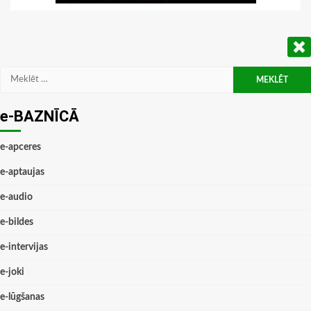
Meklēt:
e-BAZNĪCĀ
e-apceres
e-aptaujas
e-audio
e-bildes
e-intervijas
e-joki
e-lūgšanas