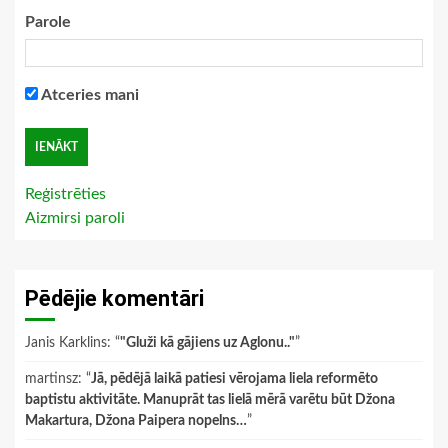
Parole
Atceries mani
Reģistrēties
Aizmirsi paroli
Pēdējie komentāri
Janis Karklins
: “
"Gluži kā gājiens uz Aglonu.."
”
martinsz
: “
Jā, pēdējā laikā patiesi vērojama liela reformēto
baptistu aktivitāte. Manuprāt tas lielā mērā varētu būt Džona
Makartura, Džona Paipera nopelns…
”