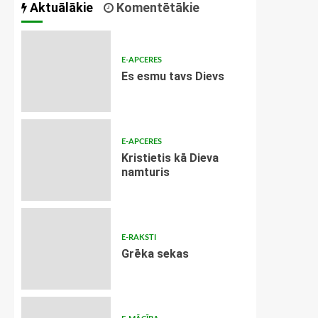
Aktuālākie
Komentētākie
E-APCERES
Es esmu tavs Dievs
E-APCERES
Kristietis kā Dieva
namturis
E-RAKSTI
Grēka sekas