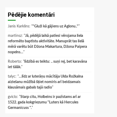
Pēdējie komentāri
Janis Karklins
: “
"Gluži kā gājiens uz Aglonu.."
”
martinsz
: “
Jā, pēdējā laikā patiesi vērojama liela
reformēto baptistu aktivitāte. Manuprāt tas lielā
mērā varētu būt Džona Makartura, Džona Paipera
nopelns…
”
Roberto
: “
līdzībā es teiktu: .. suņi rej, bet karavāna
iet tālāk.
”
talyc
: “
…līdz ar luterāņu mācītāja Ulda Rožkalna
aiziešanu mūžībā šķiet nomiris arī beidzamais
klausāmais gabals tajā radio
”
gviclo
: “
Starp citu, Holbeins ir pazīstams arī ar
1522. gada kokgriezumu "Luters kā Hercules
Germanicuss ".
”