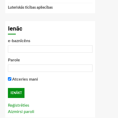
Luteriskās ticības apliecības
Ienāc
e-baznīcēns
Parole
Atceries mani
Reģistrēties
Aizmirsi paroli