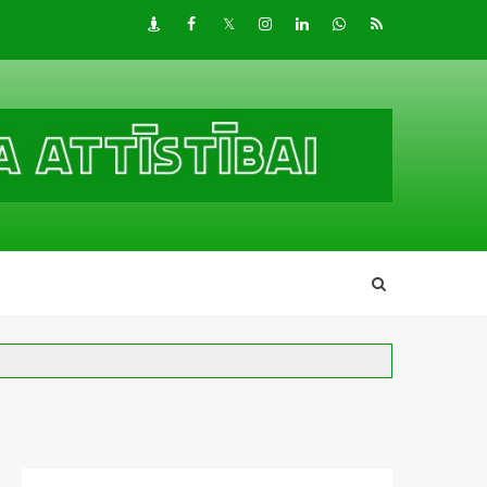
Draugiem
Facebook
Twitter
Instagram
LinkedIn
whatsapp
RSS