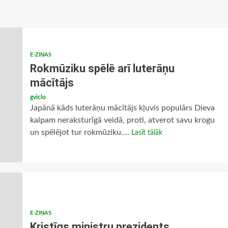
E-ZIŅAS
Rokmūziku spēlē arī luterāņu
mācītājs
gviclo
Japānā kāds luterāņu mācītājs kļuvis populārs Dieva
kalpam neraksturīgā veidā, proti, atverot savu krogu
un spēlējot tur rokmūziku....
Lasīt tālāk
E-ZIŅAS
Kristīgs ministru prezidents