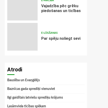
E-MĀCĪBA
Vajadzība pēc grēku
piedošanas un ticības
E-LŪGŠANAS
Par spēju noliegt sevi
Atrodi
Bauslība un Evaņģēlijs
Baznīcas gada sprediķi vienuviet
Ilgi gaidītais latviešu sprediķu krājums
Lasāmviela ticības spēkam