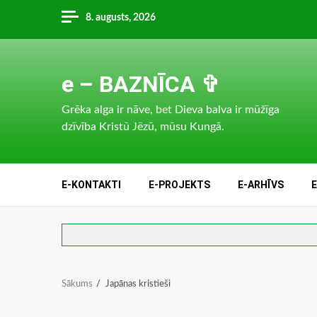
Skip
8. augusts, 2026
to
content
e – BAZNĪCA ✞
Grēka alga ir nāve, bet Dieva balva ir mūžīga
dzīvība Kristū Jēzū, mūsu Kungā.
E-KONTAKTI
E-PROJEKTS
E-ARHĪVS
Sākums
Japānas kristieši