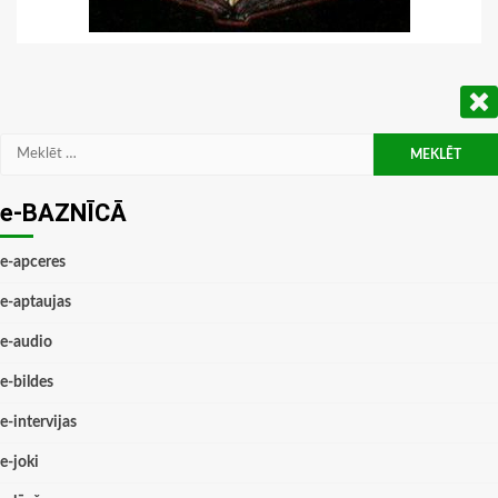
Meklēt:
e-BAZNĪCĀ
e-apceres
e-aptaujas
e-audio
e-bildes
e-intervijas
e-joki