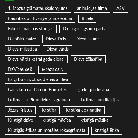
1. Mozus grāmatas skaidrojums
animācijas filma
ASV
Bauslības un Evaņģēlija noslēpumi
Bībele
Bībeles mācības studijas
Dienišķo lūgšanu gads
Dienišķā maize
Dieva Dēls
Dieva likums
Dieva mīlestība
Dieva vārds
Dieva Vārds katrai gada dienai
Dieva žēlastība
Dzīvības ceļš
e-baznica.lv
Es gribu dzīvot šīs dienas ar Tevi
Gads kopa ar Dītrihu Bonhēferu
grēku piedošana
Ikdienas ar Pirmo Mozus grāmatu
Ikdienas meditācijas
Jēzus Kristus
Kristība
Kristīgā dogmatika
Kristīgā dzīve
kristīgā mācība
kristīgā mūzika
Kristīgās ētikas un morāles rokasgrāmata
kristīgā ētika