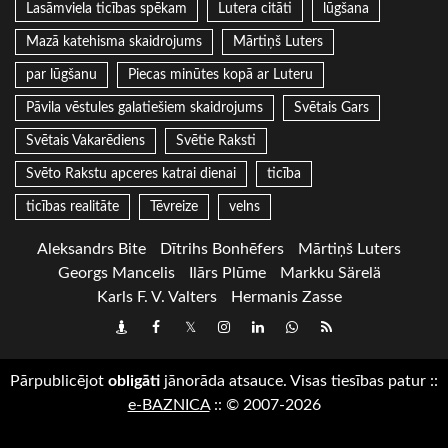
Lasāmviela ticības spēkam
Lutera citāti
lūgšana
Mazā katehisma skaidrojums
Mārtiņš Luters
par lūgšanu
Piecas minūtes kopā ar Luteru
Pāvila vēstules galatiešiem skaidrojums
Svētais Gars
Svētais Vakarēdiens
Svētie Raksti
Svēto Rakstu apceres katrai dienai
ticība
ticības realitāte
Tēvreize
velns
Aleksandrs Bite
Dītrihs Bonhēfers
Mārtiņš Luters
Georgs Mancelis
Ilārs Plūme
Markku Särelä
Karls F. V. Valters
Hermanis Zasse
Draugiem
Facebook
Twitter
Instagram
LinkedIn
whatsapp
RSS
Pārpublicējot
obligāti
jānorāda atsauce. Visas tiesības patur
::
e-BAZNICA
::
© 2007-2026