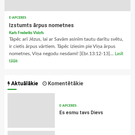
E-APCERES
Izstumts ārpus nometnes
Karls Frederiks Vislofs
Tāpēc arī Jēzus, lai ar Savām asinīm tautu darītu svētu,
ir cietis ārpus vārtiem. Tāpēc iziesim pie Viņa ārpus
nometnes, Viņa negodu nesdami! [Ebr.13:12-13]...
Lasīt
tālāk
Aktuālākie
Komentētākie
E-APCERES
Es esmu tavs Dievs