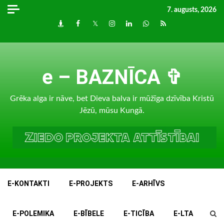
Skip
7. augusts, 2026
to
Draugiem
Facebook
Twitter
Instagram
LinkedIn
whatsapp
RSS
content
e – BAZNĪCA ✞
Grēka alga ir nāve, bet Dieva balva ir mūžīga dzīvība Kristū
Jēzū, mūsu Kungā.
E-KONTAKTI
E-PROJEKTS
E-ARHĪVS
E-POLEMIKA
E-BĪBELE
E-TICĪBA
E-LTA