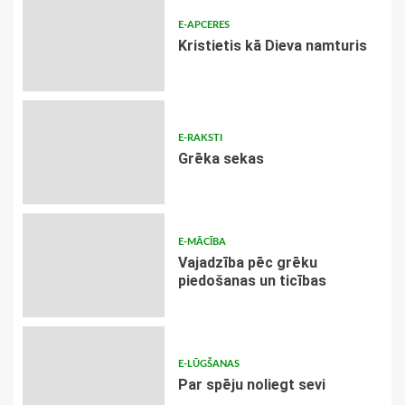
E-APCERES
Kristietis kā Dieva namturis
E-RAKSTI
Grēka sekas
E-MĀCĪBA
Vajadzība pēc grēku
piedošanas un ticības
E-LŪGŠANAS
Par spēju noliegt sevi