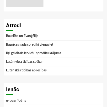
Atrodi
Bauslība un Evaņģēlijs
Baznīcas gada sprediķi vienuviet
Ilgi gaidītais latviešu sprediķu krājums
Lasāmviela ticības spēkam
Luteriskās ticības apliecības
Ienāc
e-baznīcēns