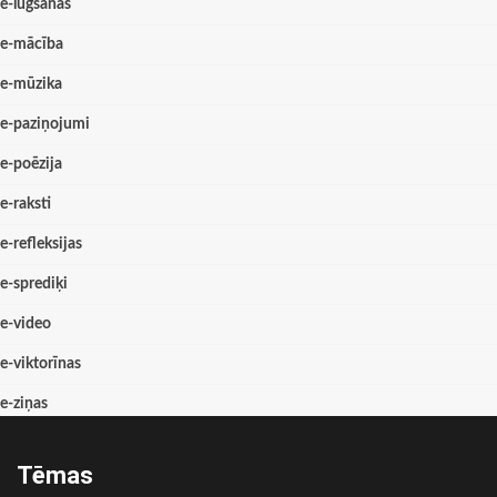
e-lūgšanas
e-mācība
e-mūzika
e-paziņojumi
e-poēzija
e-raksti
e-refleksijas
e-sprediķi
e-video
e-viktorīnas
e-ziņas
Tēmas