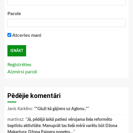
Parole
Atceries mani
Reģistrēties
Aizmirsi paroli
Pēdējie komentāri
Janis Karklins
: “
"Gluži kā gājiens uz Aglonu.."
”
martinsz
: “
Jā, pēdējā laikā patiesi vērojama liela reformēto
baptistu aktivitāte. Manuprāt tas lielā mērā varētu būt Džona
Makartura, Džona Paipera nopelns…
”