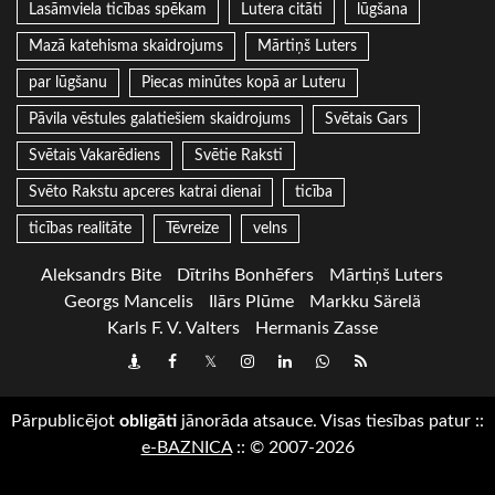
Lasāmviela ticības spēkam
Lutera citāti
lūgšana
Mazā katehisma skaidrojums
Mārtiņš Luters
par lūgšanu
Piecas minūtes kopā ar Luteru
Pāvila vēstules galatiešiem skaidrojums
Svētais Gars
Svētais Vakarēdiens
Svētie Raksti
Svēto Rakstu apceres katrai dienai
ticība
ticības realitāte
Tēvreize
velns
Aleksandrs Bite
Dītrihs Bonhēfers
Mārtiņš Luters
Georgs Mancelis
Ilārs Plūme
Markku Särelä
Karls F. V. Valters
Hermanis Zasse
Draugiem
Facebook
Twitter
Instagram
LinkedIn
whatsapp
RSS
Pārpublicējot
obligāti
jānorāda atsauce. Visas tiesības patur
::
e-BAZNICA
::
© 2007-2026