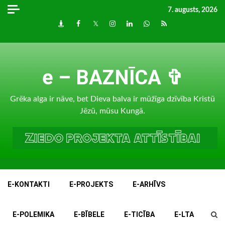
Skip
7. augusts, 2026
to
Draugiem
Facebook
Twitter
Instagram
LinkedIn
whatsapp
RSS
content
e – BAZNĪCA ✞
Grēka alga ir nāve, bet Dieva balva ir mūžīga dzīvība Kristū
Jēzū, mūsu Kungā.
E-KONTAKTI
E-PROJEKTS
E-ARHĪVS
E-POLEMIKA
E-BĪBELE
E-TICĪBA
E-LTA