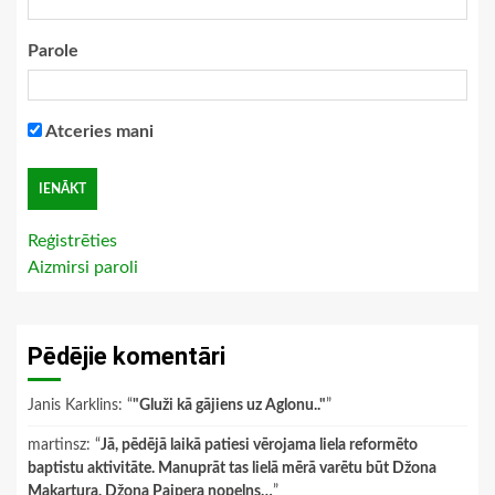
Parole
Atceries mani
Reģistrēties
Aizmirsi paroli
Pēdējie komentāri
Janis Karklins
: “
"Gluži kā gājiens uz Aglonu.."
”
martinsz
: “
Jā, pēdējā laikā patiesi vērojama liela reformēto
baptistu aktivitāte. Manuprāt tas lielā mērā varētu būt Džona
Makartura, Džona Paipera nopelns…
”