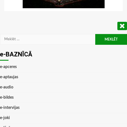
Meklēt:
e-BAZNĪCĀ
e-apceres
e-aptaujas
e-audio
e-bildes
e-intervijas
e-joki