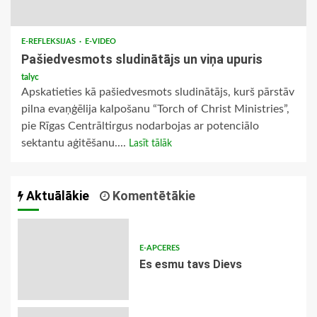
E-REFLEKSIJAS
E-VIDEO
Pašiedvesmots sludinātājs un viņa upuris
talyc
Apskatieties kā pašiedvesmots sludinātājs, kurš pārstāv
pilna evaņģēlija kalpošanu “Torch of Christ Ministries”,
pie Rīgas Centrāltirgus nodarbojas ar potenciālo
sektantu aģitēšanu....
Lasīt tālāk
Aktuālākie
Komentētākie
E-APCERES
Es esmu tavs Dievs