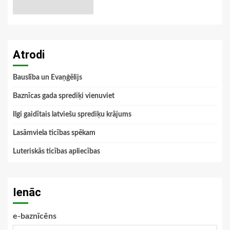
Atrodi
Bauslība un Evaņģēlijs
Baznīcas gada sprediķi vienuviet
Ilgi gaidītais latviešu sprediķu krājums
Lasāmviela ticības spēkam
Luteriskās ticības apliecības
Ienāc
e-baznīcēns