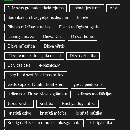
1. Mozus grāmatas skaidrojums
animācijas filma
ASV
Bauslības un Evaņģēlija noslēpumi
Bībele
Bībeles mācības studijas
Dienišķo lūgšanu gads
Dienišķā maize
Dieva Dēls
Dieva likums
Dieva mīlestība
Dieva vārds
Dieva Vārds katrai gada dienai
Dieva žēlastība
Dzīvības ceļš
e-baznica.lv
Es gribu dzīvot šīs dienas ar Tevi
Gads kopa ar Dītrihu Bonhēferu
grēku piedošana
Ikdienas ar Pirmo Mozus grāmatu
Ikdienas meditācijas
Jēzus Kristus
Kristība
Kristīgā dogmatika
Kristīgā dzīve
kristīgā mācība
kristīgā mūzika
Kristīgās ētikas un morāles rokasgrāmata
kristīgā ētika