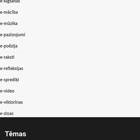
e-lūgšanas
e-mācība
e-mūzika
e-paziņojumi
e-poēzija
e-raksti
e-refleksijas
e-sprediķi
e-video
e-viktorīnas
e-ziņas
Tēmas