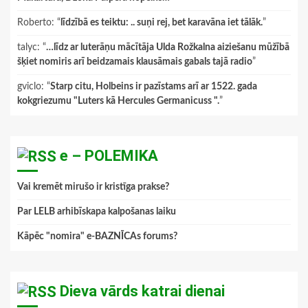
Roberto
: “
līdzībā es teiktu: .. suņi rej, bet karavāna iet tālāk.
”
talyc
: “
…līdz ar luterāņu mācītāja Ulda Rožkalna aiziešanu mūžībā
šķiet nomiris arī beidzamais klausāmais gabals tajā radio
”
gviclo
: “
Starp citu, Holbeins ir pazīstams arī ar 1522. gada
kokgriezumu "Luters kā Hercules Germanicuss ".
”
e – POLEMIKA
Vai kremēt mirušo ir kristīga prakse?
Par LELB arhibīskapa kalpošanas laiku
Kāpēc "nomira" e-BAZNĪCAs forums?
Dieva vārds katrai dienai