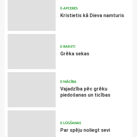
E-APCERES
Kristietis kā Dieva namturis
E-RAKSTI
Grēka sekas
E-MĀCĪBA
Vajadzība pēc grēku
piedošanas un ticības
E-LŪGŠANAS
Par spēju noliegt sevi