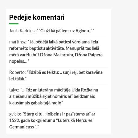
Pēdējie komentāri
Janis Karklins
: “
"Gluži kā gājiens uz Aglonu.."
”
martinsz
: “
Jā, pēdējā laikā patiesi vērojama liela
reformēto baptistu aktivitāte. Manuprāt tas lielā
mērā varētu būt Džona Makartura, Džona Paipera
nopelns…
”
Roberto
: “
līdzībā es teiktu: .. suņi rej, bet karavāna
iet tālāk.
”
talyc
: “
…līdz ar luterāņu mācītāja Ulda Rožkalna
aiziešanu mūžībā šķiet nomiris arī beidzamais
klausāmais gabals tajā radio
”
gviclo
: “
Starp citu, Holbeins ir pazīstams arī ar
1522. gada kokgriezumu "Luters kā Hercules
Germanicuss ".
”