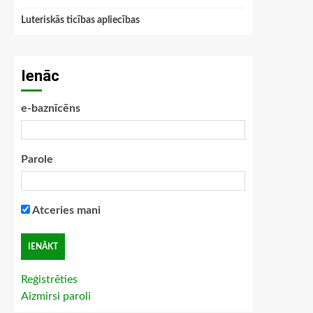
Luteriskās ticības apliecības
Ienāc
e-baznīcēns
Parole
Atceries mani
Reģistrēties
Aizmirsi paroli