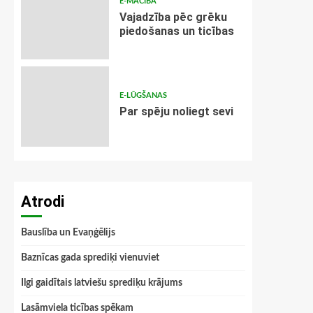
E-MĀCĪBA
Vajadzība pēc grēku
piedošanas un ticības
E-LŪGŠANAS
Par spēju noliegt sevi
Atrodi
Bauslība un Evaņģēlijs
Baznīcas gada sprediķi vienuviet
Ilgi gaidītais latviešu sprediķu krājums
Lasāmviela ticības spēkam