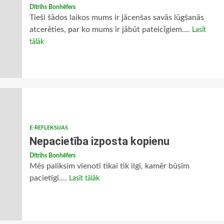
Dītrihs Bonhēfers
Tieši šādos laikos mums ir jācenšas savās lūgšanās
atcerēties, par ko mums ir jābūt pateicīgiem....
Lasīt
tālāk
E-REFLEKSIJAS
Nepacietība izposta kopienu
Dītrihs Bonhēfers
Mēs paliksim vienoti tikai tik ilgi, kamēr būsim
pacietīgi....
Lasīt tālāk