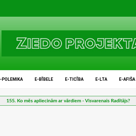
E-POLEMIKA
E-BĪBELE
E-TICĪBA
E-LTA
E-AFIŠA
155. Ko mēs apliecinām ar vārdiem - Visvarenais Radītājs?