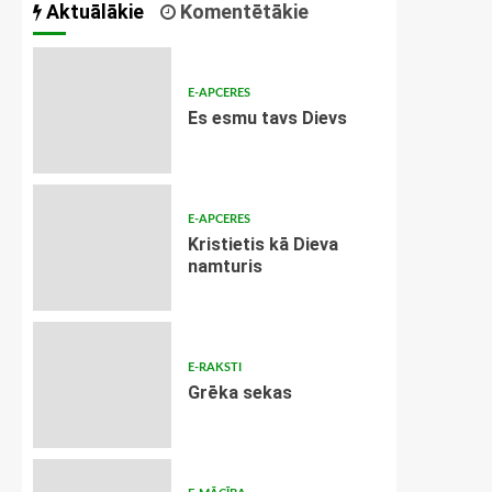
Aktuālākie
Komentētākie
E-APCERES
Es esmu tavs Dievs
E-APCERES
Kristietis kā Dieva
namturis
E-RAKSTI
Grēka sekas