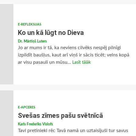
E-REFLEKSIJAS
Ko un kā lūgt no Dieva
Dr. Mārtiņš Luters
Jo ar mums ir tā, ka neviens cilvēks nespēj pilnīgi
izpildīt baušļus, kaut arī viņš ir sācis ticēt; velns kopā
ar visu pasauli un mūsu...
Lasīt tālāk
E-APCERES
Svešas zīmes pašu svētnīcā
Karls Frederiks Vislofs
Tavi pretinieki rēc Tavā namā un uztaisījuši tur savus