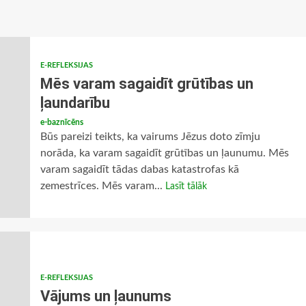
E-REFLEKSIJAS
Mēs varam sagaidīt grūtības un
ļaundarību
e-baznīcēns
Būs pareizi teikts, ka vairums Jēzus doto zīmju
norāda, ka varam sagaidīt grūtības un ļaunumu. Mēs
varam sagaidīt tādas dabas katastrofas kā
zemestrīces. Mēs varam...
Lasīt tālāk
E-REFLEKSIJAS
Vājums un ļaunums