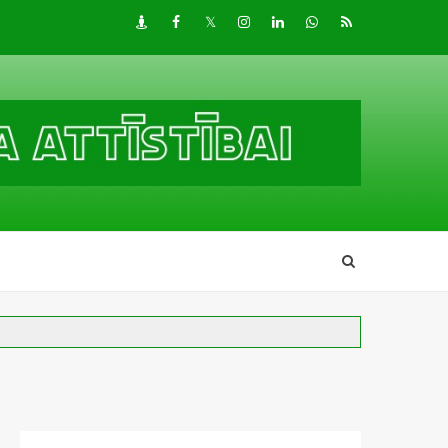
Draugiem
Facebook
Twitter
Instagram
LinkedIn
whatsapp
RSS