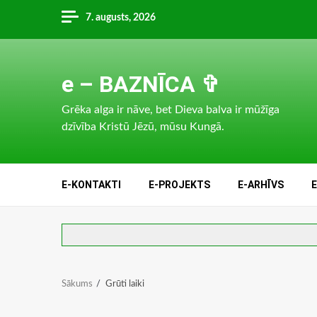
Skip
7. augusts, 2026
to
content
e – BAZNĪCA ✞
Grēka alga ir nāve, bet Dieva balva ir mūžīga
dzīvība Kristū Jēzū, mūsu Kungā.
E-KONTAKTI
E-PROJEKTS
E-ARHĪVS
Sākums
Grūti laiki