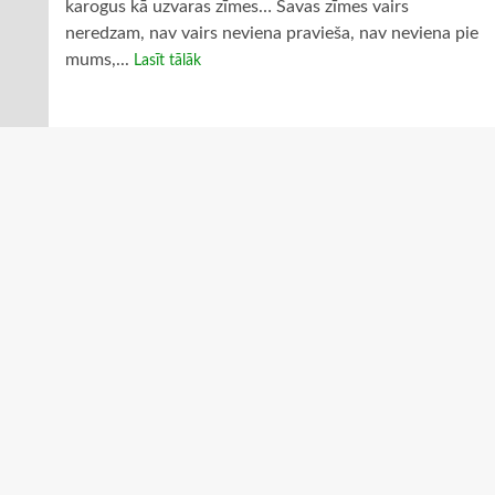
karogus kā uzvaras zīmes… Savas zīmes vairs
neredzam, nav vairs neviena pravieša, nav neviena pie
mums,...
Lasīt tālāk