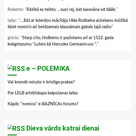
Roberto
: “
līdzībā es teiktu: .. suņi rej, bet karavāna iet tālāk.
”
talyc
: “
…līdz ar luterāņu mācītāja Ulda Rožkalna aiziešanu mūžībā
šķiet nomiris arī beidzamais klausāmais gabals tajā radio
”
gviclo
: “
Starp citu, Holbeins ir pazīstams arī ar 1522. gada
kokgriezumu "Luters kā Hercules Germanicuss ".
”
e – POLEMIKA
Vai kremēt mirušo ir kristīga prakse?
Par LELB arhibīskapa kalpošanas laiku
Kāpēc "nomira" e-BAZNĪCAs forums?
Dieva vārds katrai dienai