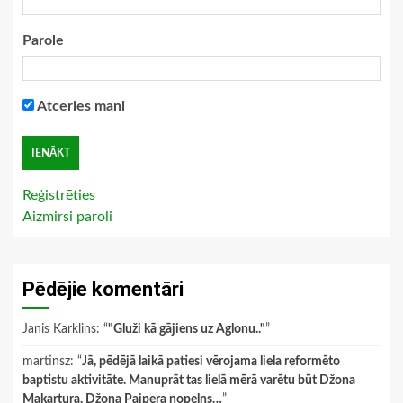
Parole
Atceries mani
Reģistrēties
Aizmirsi paroli
Pēdējie komentāri
Janis Karklins
: “
"Gluži kā gājiens uz Aglonu.."
”
martinsz
: “
Jā, pēdējā laikā patiesi vērojama liela reformēto
baptistu aktivitāte. Manuprāt tas lielā mērā varētu būt Džona
Makartura, Džona Paipera nopelns…
”