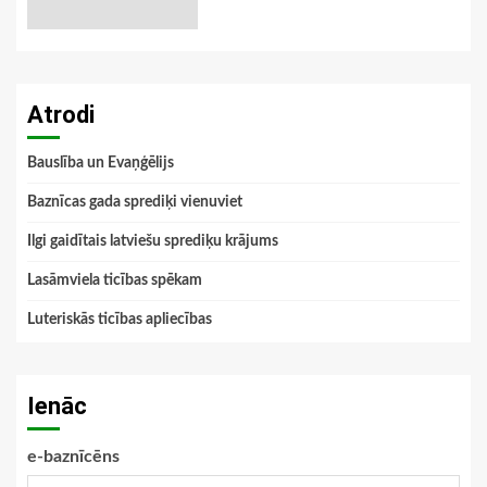
Atrodi
Bauslība un Evaņģēlijs
Baznīcas gada sprediķi vienuviet
Ilgi gaidītais latviešu sprediķu krājums
Lasāmviela ticības spēkam
Luteriskās ticības apliecības
Ienāc
e-baznīcēns