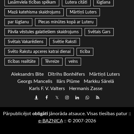
Lasāmviela ticības spēkam
Lutera citāti
lūgšana
Mazā katehisma skaidrojums
Mārtiņš Luters
par lūgšanu
Piecas minūtes kopā ar Luteru
Pāvila vēstules galatiešiem skaidrojums
Svētais Gars
Svētais Vakarēdiens
Svētie Raksti
Svēto Rakstu apceres katrai dienai
ticība
ticības realitāte
Tēvreize
velns
Aleksandrs Bite
Dītrihs Bonhēfers
Mārtiņš Luters
Georgs Mancelis
Ilārs Plūme
Markku Särelä
Karls F. V. Valters
Hermanis Zasse
Draugiem
Facebook
Twitter
Instagram
LinkedIn
whatsapp
RSS
Pārpublicējot
obligāti
jānorāda atsauce. Visas tiesības patur
::
e-BAZNICA
::
© 2007-2026