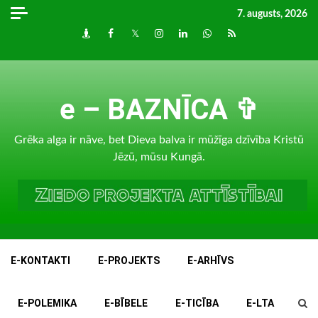
Skip
7. augusts, 2026
to
Draugiem
Facebook
Twitter
Instagram
LinkedIn
whatsapp
RSS
content
e – BAZNĪCA ✞
Grēka alga ir nāve, bet Dieva balva ir mūžīga dzīvība Kristū
Jēzū, mūsu Kungā.
E-KONTAKTI
E-PROJEKTS
E-ARHĪVS
E-POLEMIKA
E-BĪBELE
E-TICĪBA
E-LTA