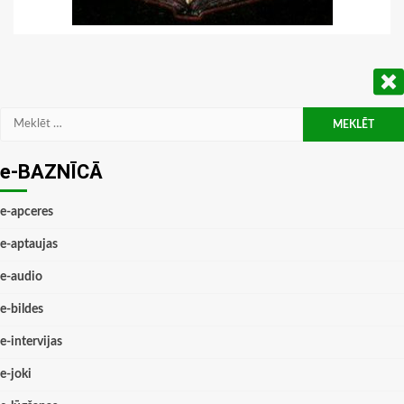
Meklēt:
e-BAZNĪCĀ
e-apceres
e-aptaujas
e-audio
e-bildes
e-intervijas
e-joki