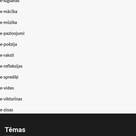
e-lūgšanas
e-mācība
e-mūzika
e-paziņojumi
e-poēzija
e-raksti
e-refleksijas
e-sprediķi
e-video
e-viktorīnas
e-ziņas
Tēmas