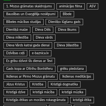
1. Mozus grāmatas skaidrojums
animācijas filma
ASV
Bauslības un Evaņģēlija noslēpumi
Bībele
Bībeles mācības studijas
Dienišķo lūgšanu gads
Dienišķā maize
Dieva Dēls
Dieva likums
Dieva mīlestība
Dieva vārds
Dieva Vārds katrai gada dienai
Dieva žēlastība
Dzīvības ceļš
e-baznica.lv
Es gribu dzīvot šīs dienas ar Tevi
Gads kopa ar Dītrihu Bonhēferu
grēku piedošana
Ikdienas ar Pirmo Mozus grāmatu
Ikdienas meditācijas
Jēzus Kristus
Kristība
Kristīgā dogmatika
Kristīgā dzīve
kristīgā mācība
kristīgā mūzika
Kristīgās ētikas un morāles rokasgrāmata
kristīgā ētika