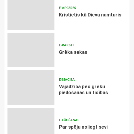
E-APCERES
Kristietis kā Dieva namturis
E-RAKSTI
Grēka sekas
E-MĀCĪBA
Vajadzība pēc grēku
piedošanas un ticības
E-LŪGŠANAS
Par spēju noliegt sevi