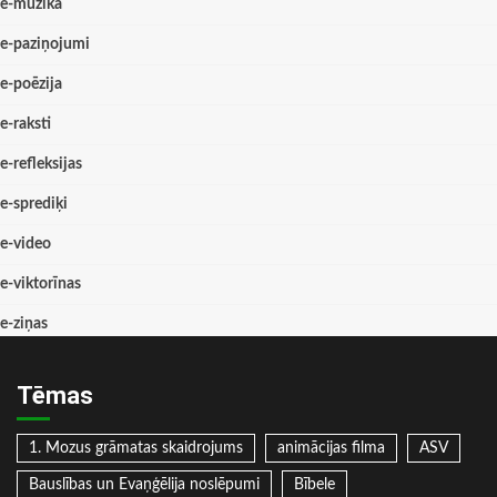
e-mūzika
e-paziņojumi
e-poēzija
e-raksti
e-refleksijas
e-sprediķi
e-video
e-viktorīnas
e-ziņas
Tēmas
1. Mozus grāmatas skaidrojums
animācijas filma
ASV
Bauslības un Evaņģēlija noslēpumi
Bībele