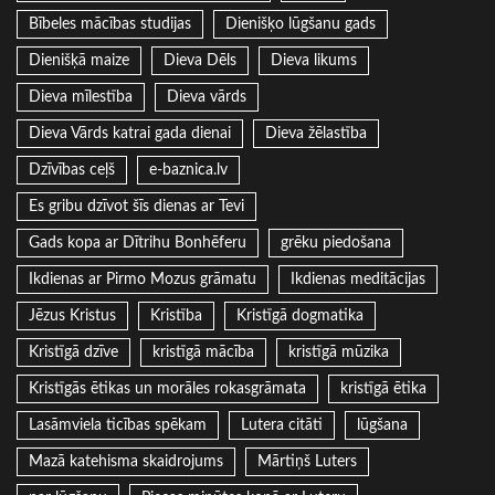
Bībeles mācības studijas
Dienišķo lūgšanu gads
Dienišķā maize
Dieva Dēls
Dieva likums
Dieva mīlestība
Dieva vārds
Dieva Vārds katrai gada dienai
Dieva žēlastība
Dzīvības ceļš
e-baznica.lv
Es gribu dzīvot šīs dienas ar Tevi
Gads kopa ar Dītrihu Bonhēferu
grēku piedošana
Ikdienas ar Pirmo Mozus grāmatu
Ikdienas meditācijas
Jēzus Kristus
Kristība
Kristīgā dogmatika
Kristīgā dzīve
kristīgā mācība
kristīgā mūzika
Kristīgās ētikas un morāles rokasgrāmata
kristīgā ētika
Lasāmviela ticības spēkam
Lutera citāti
lūgšana
Mazā katehisma skaidrojums
Mārtiņš Luters