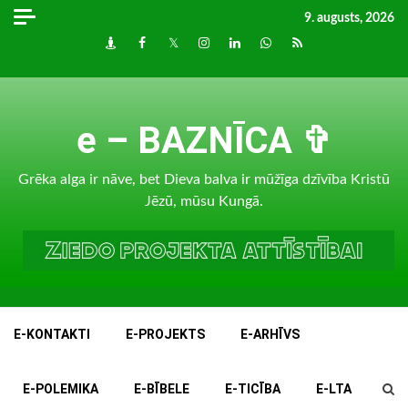
Skip
9. augusts, 2026
to
Draugiem
Facebook
Twitter
Instagram
LinkedIn
whatsapp
RSS
content
e – BAZNĪCA ✞
Grēka alga ir nāve, bet Dieva balva ir mūžīga dzīvība Kristū
Jēzū, mūsu Kungā.
E-KONTAKTI
E-PROJEKTS
E-ARHĪVS
E-POLEMIKA
E-BĪBELE
E-TICĪBA
E-LTA