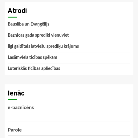
Atrodi
Bauslība un Evaņģēlijs
Baznīcas gada sprediķi vienuviet
Ilgi gaidītais latviešu sprediķu krājums
Lasāmviela ticības spēkam
Luteriskās ticības apliecības
Ienāc
e-baznīcēns
Parole