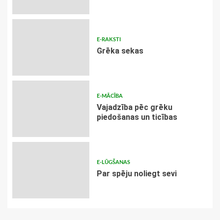
E-RAKSTI
Grēka sekas
E-MĀCĪBA
Vajadzība pēc grēku
piedošanas un ticības
E-LŪGŠANAS
Par spēju noliegt sevi