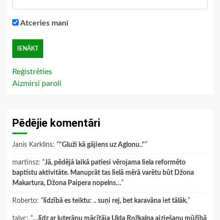
Atceries mani
Reģistrēties
Aizmirsi paroli
Pēdējie komentāri
Janis Karklins
: “
"Gluži kā gājiens uz Aglonu.."
”
martinsz
: “
Jā, pēdējā laikā patiesi vērojama liela reformēto
baptistu aktivitāte. Manuprāt tas lielā mērā varētu būt Džona
Makartura, Džona Paipera nopelns…
”
Roberto
: “
līdzībā es teiktu: .. suņi rej, bet karavāna iet tālāk.
”
talyc
: “
…līdz ar luterāņu mācītāja Ulda Rožkalna aiziešanu mūžībā