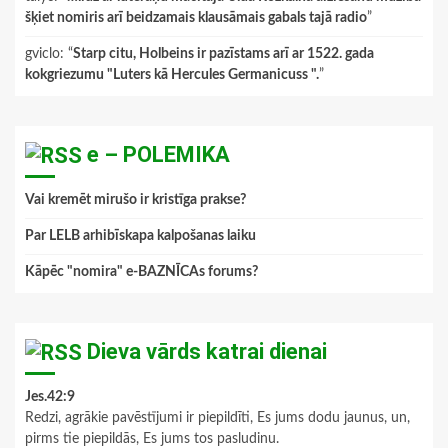
šķiet nomiris arī beidzamais klausāmais gabals tajā radio
”
gviclo
: “
Starp citu, Holbeins ir pazīstams arī ar 1522. gada
kokgriezumu "Luters kā Hercules Germanicuss ".
”
e – POLEMIKA
Vai kremēt mirušo ir kristīga prakse?
Par LELB arhibīskapa kalpošanas laiku
Kāpēc "nomira" e-BAZNĪCAs forums?
Dieva vārds katrai dienai
Jes.42:9
Redzi, agrākie pavēstījumi ir piepildīti, Es jums dodu jaunus, un,
pirms tie piepildās, Es jums tos pasludinu.