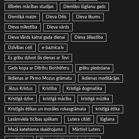
Bībeles mācības studijas
Dienišķo lūgšanu gads
Dienišķā maize
Dieva Dēls
Dieva likums
Dieva mīlestība
Dieva vārds
Dieva Vārds katrai gada dienai
Dieva žēlastība
Dzīvības ceļš
e-baznica.lv
Es gribu dzīvot šīs dienas ar Tevi
Gads kopa ar Dītrihu Bonhēferu
grēku piedošana
Ikdienas ar Pirmo Mozus grāmatu
Ikdienas meditācijas
Jēzus Kristus
Kristība
Kristīgā dogmatika
Kristīgā dzīve
kristīgā mācība
kristīgā mūzika
Kristīgās ētikas un morāles rokasgrāmata
kristīgā ētika
Lasāmviela ticības spēkam
Lutera citāti
lūgšana
Mazā katehisma skaidrojums
Mārtiņš Luters