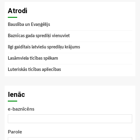
Atrodi
Bauslība un Evaņģēlijs
Baznīcas gada sprediķi vienuviet
Ilgi gaidītais latviešu sprediķu krājums
Lasāmviela ticības spēkam
Luteriskās ticības apliecības
Ienāc
e-baznīcēns
Parole