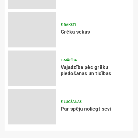
E-RAKSTI
Grēka sekas
E-MĀCĪBA
Vajadzība pēc grēku
piedošanas un ticības
E-LŪGŠANAS
Par spēju noliegt sevi