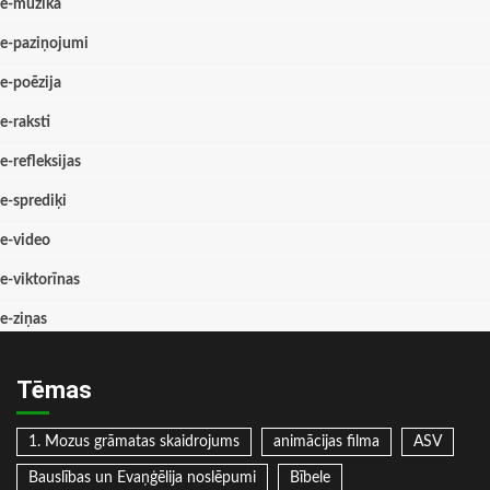
e-mūzika
e-paziņojumi
e-poēzija
e-raksti
e-refleksijas
e-sprediķi
e-video
e-viktorīnas
e-ziņas
Tēmas
1. Mozus grāmatas skaidrojums
animācijas filma
ASV
Bauslības un Evaņģēlija noslēpumi
Bībele