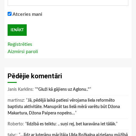
Atceries mani
Reģistrēties
Aizmirsi paroli
Pēdējie komentāri
Janis Karklins
: “
"Gluži kā gājiens uz Aglonu.."
”
martinsz
: “
Jā, pēdējā laikā patiesi vērojama liela reformēto
baptistu aktivitāte. Manuprāt tas lielā mērā varētu būt Džona
Makartura, Džona Paipera nopelns…
”
Roberto
: “
līdzībā es teiktu: .. suņi rej, bet karavāna iet tālāk.
”
talyc
: “
…līdz ar luterāņu mācītāja Ulda Rožkalna aiziešanu mūžībā