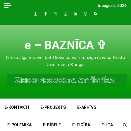
Skip
6. augusts, 2026
to
Draugiem
Facebook
Twitter
Instagram
LinkedIn
whatsapp
RSS
content
e – BAZNĪCA ✞
Grēka alga ir nāve, bet Dieva balva ir mūžīga dzīvība Kristū
Jēzū, mūsu Kungā.
E-KONTAKTI
E-PROJEKTS
E-ARHĪVS
E-POLEMIKA
E-BĪBELE
E-TICĪBA
E-LTA