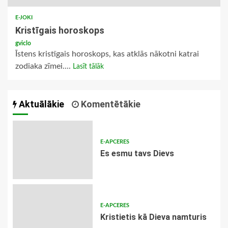
E-JOKI
Kristīgais horoskops
gviclo
Īstens kristīgais horoskops, kas atklās nākotni katrai
zodiaka zīmei....
Lasīt tālāk
Aktuālākie
Komentētākie
E-APCERES
Es esmu tavs Dievs
E-APCERES
Kristietis kā Dieva namturis