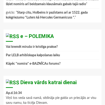
šķiet nomiris arī beidzamais klausāmais gabals tajā radio
”
gviclo
: “
Starp citu, Holbeins ir pazīstams arī ar 1522. gada
kokgriezumu "Luters kā Hercules Germanicuss ".
”
e – POLEMIKA
Vai kremēt mirušo ir kristīga prakse?
Par LELB arhibīskapa kalpošanas laiku
Kāpēc "nomira" e-BAZNĪCAs forums?
Dieva vārds katrai dienai
Ap.d.16:34
Viņš tos veda savā namā, sēdināja pie galda un priecājās ar visu
savu namu, ka ticēja Dievam.