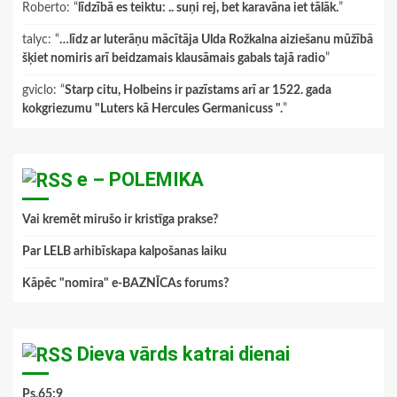
Roberto
: “
līdzībā es teiktu: .. suņi rej, bet karavāna iet tālāk.
”
talyc
: “
…līdz ar luterāņu mācītāja Ulda Rožkalna aiziešanu mūžībā
šķiet nomiris arī beidzamais klausāmais gabals tajā radio
”
gviclo
: “
Starp citu, Holbeins ir pazīstams arī ar 1522. gada
kokgriezumu "Luters kā Hercules Germanicuss ".
”
e – POLEMIKA
Vai kremēt mirušo ir kristīga prakse?
Par LELB arhibīskapa kalpošanas laiku
Kāpēc "nomira" e-BAZNĪCAs forums?
Dieva vārds katrai dienai
Ps.65:9