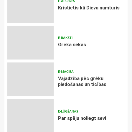
E-APCERES
Kristietis kā Dieva namturis
E-RAKSTI
Grēka sekas
E-MĀCĪBA
Vajadzība pēc grēku
piedošanas un ticības
E-LŪGŠANAS
Par spēju noliegt sevi