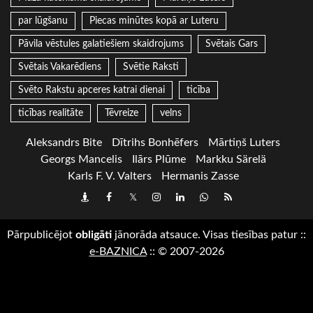
par lūgšanu
Piecas minūtes kopā ar Luteru
Pāvila vēstules galatiešiem skaidrojums
Svētais Gars
Svētais Vakarēdiens
Svētie Raksti
Svēto Rakstu apceres katrai dienai
ticība
ticības realitāte
Tēvreize
velns
Aleksandrs Bite
Dītrihs Bonhēfers
Mārtiņš Luters
Georgs Mancelis
Ilārs Plūme
Markku Särelä
Karls F. V. Valters
Hermanis Zasse
Draugiem
Facebook
Twitter
Instagram
LinkedIn
whatsapp
RSS
Pārpublicējot
obligāti
jānorāda atsauce. Visas tiesības patur
::
e-BAZNICA
::
© 2007-2026