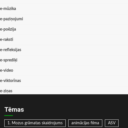
e-mūzika
e-paziņojumi
e-poēzija
e-raksti
e-refleksijas
e-sprediķi
e-video
e-viktorīnas
e-ziņas
Tēmas
1. Mozus grāmatas skaidrojums
animācijas filma
ASV