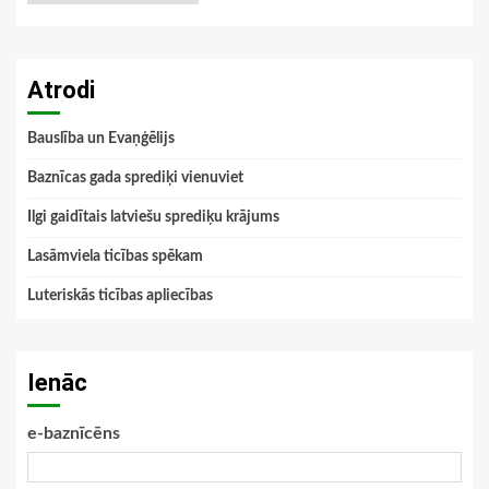
Atrodi
Bauslība un Evaņģēlijs
Baznīcas gada sprediķi vienuviet
Ilgi gaidītais latviešu sprediķu krājums
Lasāmviela ticības spēkam
Luteriskās ticības apliecības
Ienāc
e-baznīcēns