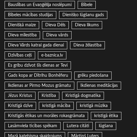
Bauslības un Evaņģēlija noslēpumi
Bībele
Bībeles mācības studijas
Dienišķo lūgšanu gads
Dienišķā maize
Dieva Dēls
Dieva likums
Dieva mīlestība
Dieva vārds
Dieva Vārds katrai gada dienai
Dieva žēlastība
Dzīvības ceļš
e-baznica.lv
Es gribu dzīvot šīs dienas ar Tevi
Gads kopa ar Dītrihu Bonhēferu
grēku piedošana
Ikdienas ar Pirmo Mozus grāmatu
Ikdienas meditācijas
Jēzus Kristus
Kristība
Kristīgā dogmatika
Kristīgā dzīve
kristīgā mācība
kristīgā mūzika
Kristīgās ētikas un morāles rokasgrāmata
kristīgā ētika
Lasāmviela ticības spēkam
Lutera citāti
lūgšana
Mazā katehisma skaidrojums
Mārtiņš Luters