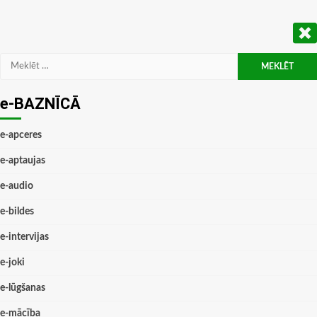
Meklēt:
e-BAZNĪCĀ
e-apceres
e-aptaujas
e-audio
e-bildes
e-intervijas
e-joki
e-lūgšanas
e-mācība