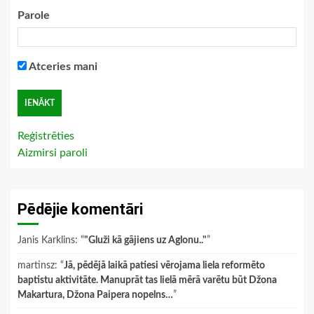
Parole
Atceries mani
Reģistrēties
Aizmirsi paroli
Pēdējie komentāri
Janis Karklins
: “
"Gluži kā gājiens uz Aglonu.."
”
martinsz
: “
Jā, pēdējā laikā patiesi vērojama liela reformēto
baptistu aktivitāte. Manuprāt tas lielā mērā varētu būt Džona
Makartura, Džona Paipera nopelns…
”