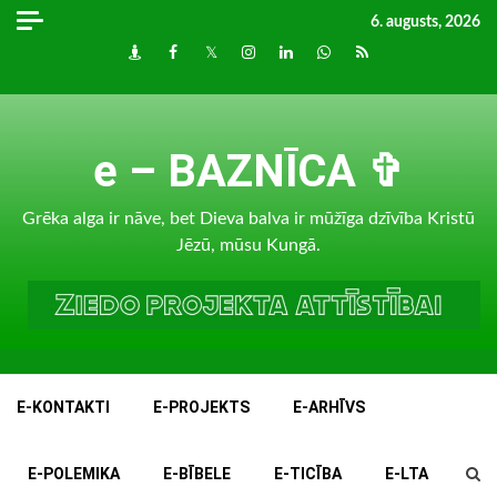
Skip
6. augusts, 2026
to
Draugiem
Facebook
Twitter
Instagram
LinkedIn
whatsapp
RSS
content
e – BAZNĪCA ✞
Grēka alga ir nāve, bet Dieva balva ir mūžīga dzīvība Kristū
Jēzū, mūsu Kungā.
E-KONTAKTI
E-PROJEKTS
E-ARHĪVS
E-POLEMIKA
E-BĪBELE
E-TICĪBA
E-LTA