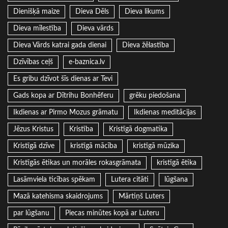
Dienišķā maize
Dieva Dēls
Dieva likums
Dieva mīlestība
Dieva vārds
Dieva Vārds katrai gada dienai
Dieva žēlastība
Dzīvības ceļš
e-baznica.lv
Es gribu dzīvot šīs dienas ar Tevi
Gads kopa ar Dītrihu Bonhēferu
grēku piedošana
Ikdienas ar Pirmo Mozus grāmatu
Ikdienas meditācijas
Jēzus Kristus
Kristība
Kristīgā dogmatika
Kristīgā dzīve
kristīgā mācība
kristīgā mūzika
Kristīgās ētikas un morāles rokasgrāmata
kristīgā ētika
Lasāmviela ticības spēkam
Lutera citāti
lūgšana
Mazā katehisma skaidrojums
Mārtiņš Luters
par lūgšanu
Piecas minūtes kopā ar Luteru