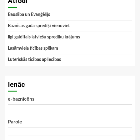
Atrodi
Bauslība un Evaņģēlijs
Baznīcas gada sprediķi vienuviet
Ilgi gaidītais latviešu sprediķu krājums
Lasāmviela ticības spēkam
Luteriskās ticības apliecības
Ienāc
e-baznīcēns
Parole