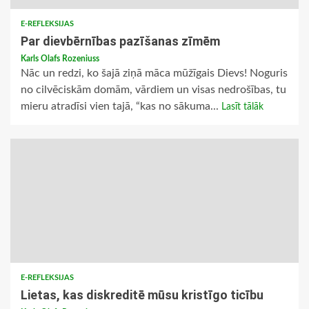
E-REFLEKSIJAS
Par dievbērnības pazīšanas zīmēm
Karls Olafs Rozeniuss
Nāc un redzi, ko šajā ziņā māca mūžīgais Dievs! Noguris
no cilvēciskām domām, vārdiem un visas nedrošības, tu
mieru atradīsi vien tajā, “kas no sākuma...
Lasīt tālāk
E-REFLEKSIJAS
Lietas, kas diskreditē mūsu kristīgo ticību