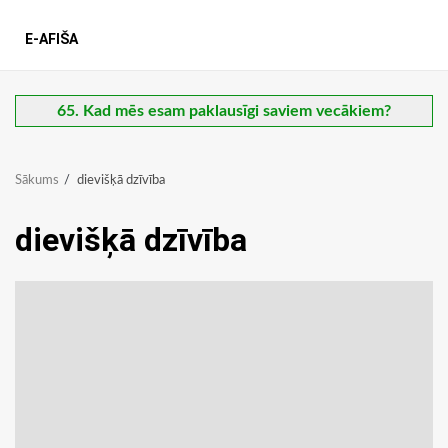
E-AFIŠA
65. Kad mēs esam paklausīgi saviem vecākiem?
Sākums
dievišķā dzīvība
dievišķā dzīvība