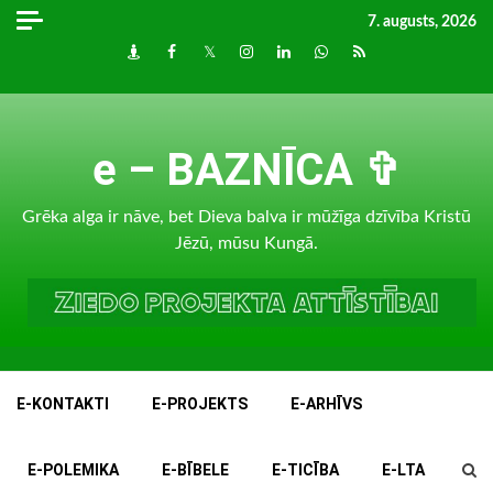
Skip
7. augusts, 2026
to
Draugiem
Facebook
Twitter
Instagram
LinkedIn
whatsapp
RSS
content
e – BAZNĪCA ✞
Grēka alga ir nāve, bet Dieva balva ir mūžīga dzīvība Kristū
Jēzū, mūsu Kungā.
E-KONTAKTI
E-PROJEKTS
E-ARHĪVS
E-POLEMIKA
E-BĪBELE
E-TICĪBA
E-LTA