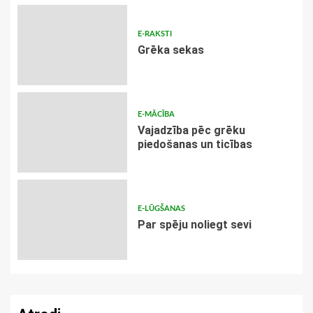
E-RAKSTI
Grēka sekas
E-MĀCĪBA
Vajadzība pēc grēku
piedošanas un ticības
E-LŪGŠANAS
Par spēju noliegt sevi