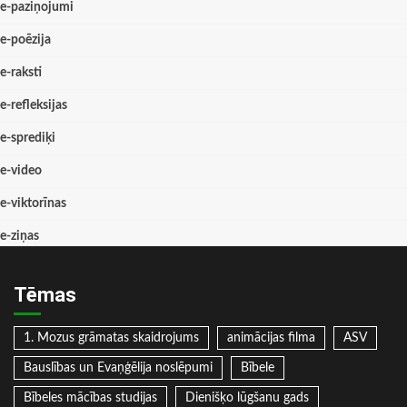
e-paziņojumi
e-poēzija
e-raksti
e-refleksijas
e-sprediķi
e-video
e-viktorīnas
e-ziņas
Tēmas
1. Mozus grāmatas skaidrojums
animācijas filma
ASV
Bauslības un Evaņģēlija noslēpumi
Bībele
Bībeles mācības studijas
Dienišķo lūgšanu gads