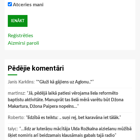
Atceries mani
Reģistrēties
Aizmirsi paroli
Pēdējie komentāri
Janis Karklins
: “
"Gluži kā gājiens uz Aglonu.."
”
martinsz
: “
Jā, pēdējā laikā patiesi vērojama liela reformēto
baptistu aktivitāte. Manuprāt tas lielā mērā varētu būt Džona
Makartura, Džona Paipera nopelns…
”
Roberto
: “
līdzībā es teiktu: .. suņi rej, bet karavāna iet tālāk.
”
talyc
: “
…līdz ar luterāņu mācītāja Ulda Rožkalna aiziešanu mūžībā
šķiet nomiris arī beidzamais klausāmais gabals tajā radio
”