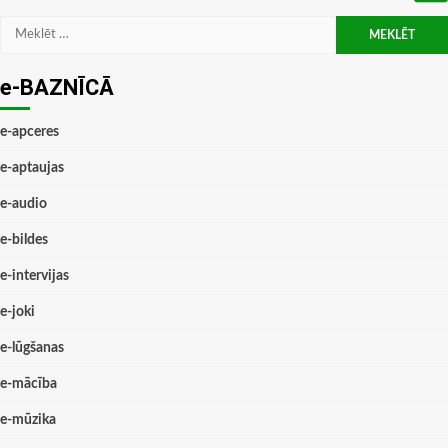
Meklēt:
e-BAZNĪCĀ
e-apceres
e-aptaujas
e-audio
e-bildes
e-intervijas
e-joki
e-lūgšanas
e-mācība
e-mūzika