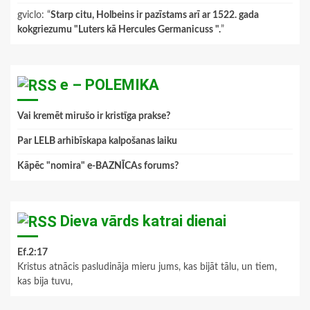
gviclo
: “
Starp citu, Holbeins ir pazīstams arī ar 1522. gada
kokgriezumu "Luters kā Hercules Germanicuss ".
”
e – POLEMIKA
Vai kremēt mirušo ir kristīga prakse?
Par LELB arhibīskapa kalpošanas laiku
Kāpēc "nomira" e-BAZNĪCAs forums?
Dieva vārds katrai dienai
Ef.2:17
Kristus atnācis pasludināja mieru jums, kas bijāt tālu, un tiem,
kas bija tuvu,