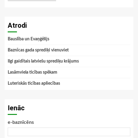
Atrodi
Bauslība un Evaņģēlijs
Baznīcas gada sprediķi vienuviet
Ilgi gaidītais latviešu sprediķu krājums
Lasāmviela ticības spēkam
Luteriskās ticības apliecības
Ienāc
e-baznīcēns