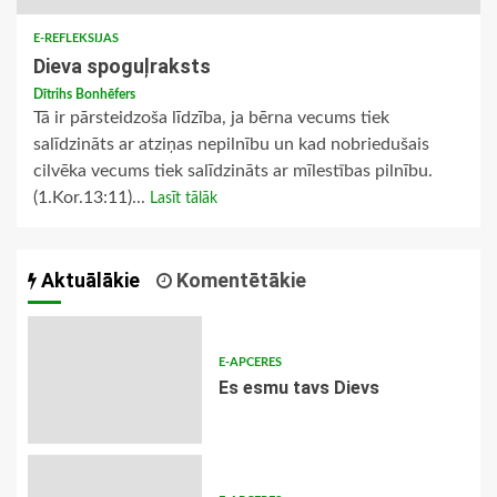
E-REFLEKSIJAS
Dieva spoguļraksts
Dītrihs Bonhēfers
Tā ir pārsteidzoša līdzība, ja bērna vecums tiek
salīdzināts ar atziņas nepilnību un kad nobriedušais
cilvēka vecums tiek salīdzināts ar mīlestības pilnību.
(1.Kor.13:11)...
Lasīt tālāk
Aktuālākie
Komentētākie
E-APCERES
Es esmu tavs Dievs