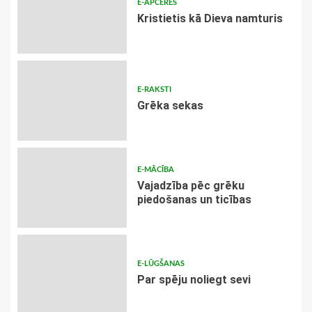
E-APCERES
Kristietis kā Dieva namturis
E-RAKSTI
Grēka sekas
E-MĀCĪBA
Vajadzība pēc grēku
piedošanas un ticības
E-LŪGŠANAS
Par spēju noliegt sevi