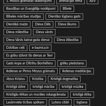
1. Mozus grāmatas skaidrojums
animācijas filma
ASV
Bauslības un Evaņģēlija noslēpumi
Bībele
Bībeles mācības studijas
Dienišķo lūgšanu gads
Dienišķā maize
Dieva Dēls
Dieva likums
Dieva mīlestība
Dieva vārds
Dieva Vārds katrai gada dienai
Dieva žēlastība
Dzīvības ceļš
e-baznica.lv
Es gribu dzīvot šīs dienas ar Tevi
Gads kopa ar Dītrihu Bonhēferu
grēku piedošana
Ikdienas ar Pirmo Mozus grāmatu
Ikdienas meditācijas
Jēzus Kristus
Kristība
Kristīgā dogmatika
Kristīgā dzīve
kristīgā mācība
kristīgā mūzika
Kristīgās ētikas un morāles rokasgrāmata
kristīgā ētika
Lasāmviela ticības spēkam
Lutera citāti
lūgšana