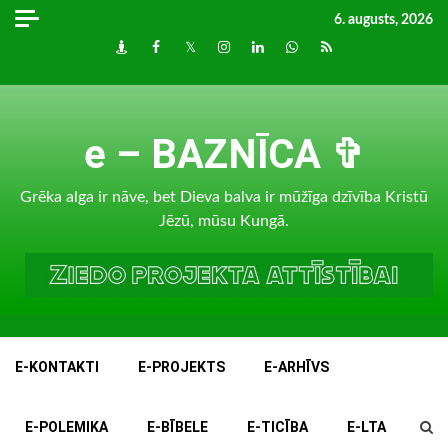
Skip
6. augusts, 2026
to
Draugiem
Facebook
Twitter
Instagram
LinkedIn
whatsapp
RSS
content
e – BAZNĪCA ✞
Grēka alga ir nāve, bet Dieva balva ir mūžīga dzīvība Kristū
Jēzū, mūsu Kungā.
E-KONTAKTI
E-PROJEKTS
E-ARHĪVS
E-POLEMIKA
E-BĪBELE
E-TICĪBA
E-LTA