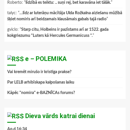
Roberto
: “
līdzībā es teiktu: .. suņi rej, bet karavāna iet tālāk.
”
talyc
: “
…līdz ar luterāņu mācītāja Ulda Rožkalna aiziešanu mūžībā
šķiet nomiris arī beidzamais klausāmais gabals tajā radio
”
gviclo
: “
Starp citu, Holbeins ir pazīstams arī ar 1522. gada
kokgriezumu "Luters kā Hercules Germanicuss ".
”
e – POLEMIKA
Vai kremēt mirušo ir kristīga prakse?
Par LELB arhibīskapa kalpošanas laiku
Kāpēc "nomira" e-BAZNĪCAs forums?
Dieva vārds katrai dienai
Ap.d.16:34