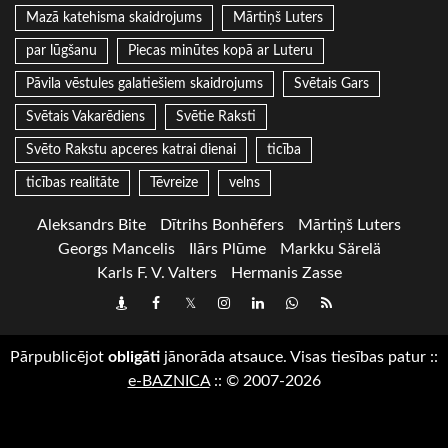
Mazā katehisma skaidrojums
Mārtiņš Luters
par lūgšanu
Piecas minūtes kopā ar Luteru
Pāvila vēstules galatiešiem skaidrojums
Svētais Gars
Svētais Vakarēdiens
Svētie Raksti
Svēto Rakstu apceres katrai dienai
ticība
ticības realitāte
Tēvreize
velns
Aleksandrs Bite
Dītrihs Bonhēfers
Mārtiņš Luters
Georgs Mancelis
Ilārs Plūme
Markku Särelä
Karls F. V. Valters
Hermanis Zasse
Draugiem
Facebook
Twitter
Instagram
LinkedIn
whatsapp
RSS
Pārpublicējot
obligāti
jānorāda atsauce. Visas tiesības patur
::
e-BAZNICA
::
© 2007-2026