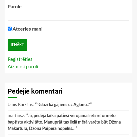
Parole
Atceries mani
Reģistrēties
Aizmirsi paroli
Pēdējie komentāri
Janis Karklins
: “
"Gluži kā gājiens uz Aglonu.."
”
martinsz
: “
Jā, pēdējā laikā patiesi vērojama liela reformēto
baptistu aktivitāte. Manuprāt tas lielā mērā varētu būt Džona
Makartura, Džona Paipera nopelns…
”