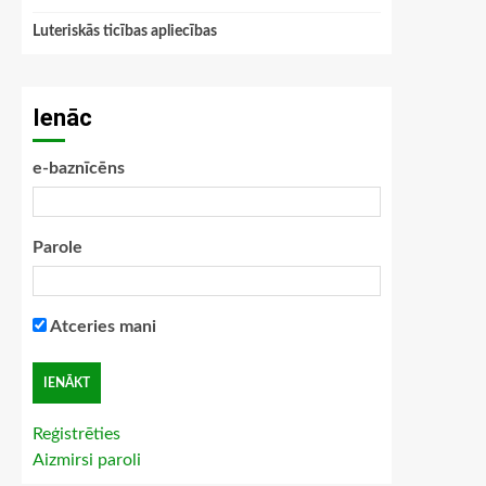
Luteriskās ticības apliecības
Ienāc
e-baznīcēns
Parole
Atceries mani
Reģistrēties
Aizmirsi paroli