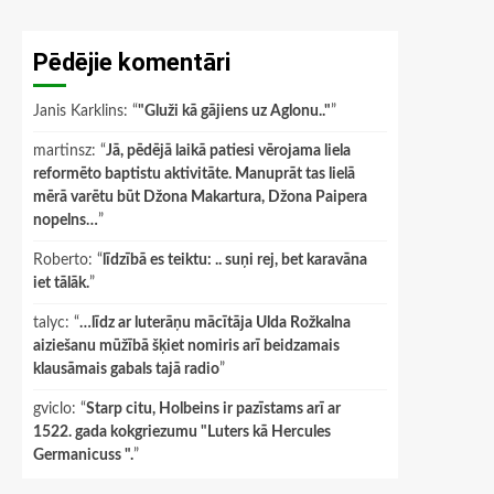
Pēdējie komentāri
Janis Karklins
: “
"Gluži kā gājiens uz Aglonu.."
”
martinsz
: “
Jā, pēdējā laikā patiesi vērojama liela
reformēto baptistu aktivitāte. Manuprāt tas lielā
mērā varētu būt Džona Makartura, Džona Paipera
nopelns…
”
Roberto
: “
līdzībā es teiktu: .. suņi rej, bet karavāna
iet tālāk.
”
talyc
: “
…līdz ar luterāņu mācītāja Ulda Rožkalna
aiziešanu mūžībā šķiet nomiris arī beidzamais
klausāmais gabals tajā radio
”
gviclo
: “
Starp citu, Holbeins ir pazīstams arī ar
1522. gada kokgriezumu "Luters kā Hercules
Germanicuss ".
”