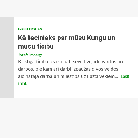
E-REFLEKSIJAS
Kā liecinieks par mūsu Kungu un
mūsu ticību
Jozefs Imbergs
Kristīgā ticība izsaka pati sevi divējādi: vārdos un
darbos, pie kam arī darbi izpaužas divos veidos:
aicinātajā darbā un mīlestībā uz līdzcilvēkiem....
Lasīt
tālāk