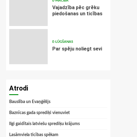
E-MĀCĪBA
Vajadzība pēc grēku
piedošanas un ticības
E-LŪGŠANAS
Par spēju noliegt sevi
Atrodi
Bauslība un Evaņģēlijs
Baznīcas gada sprediķi vienuviet
Ilgi gaidītais latviešu sprediķu krājums
Lasāmviela ticības spēkam