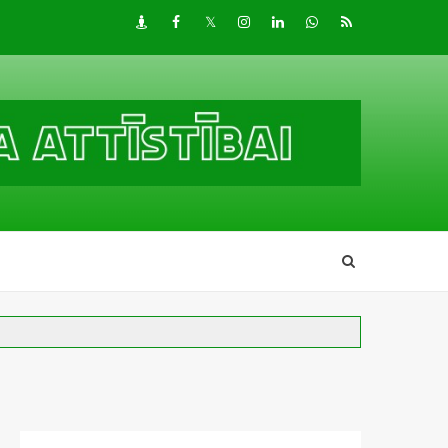
Draugiem
Facebook
Twitter
Instagram
LinkedIn
whatsapp
RSS