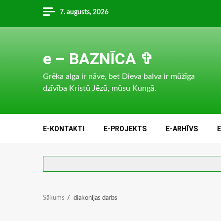
Skip
7. augusts, 2026
to
content
e – BAZNĪCA ✞
Grēka alga ir nāve, bet Dieva balva ir mūžīga
dzīvība Kristū Jēzū, mūsu Kungā.
E-KONTAKTI
E-PROJEKTS
E-ARHĪVS
Sākums
diakonijas darbs