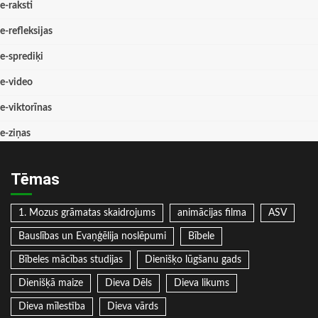
e-raksti
e-refleksijas
e-sprediķi
e-video
e-viktorīnas
e-ziņas
Tēmas
1. Mozus grāmatas skaidrojums
animācijas filma
ASV
Bauslības un Evaņģēlija noslēpumi
Bībele
Bībeles mācības studijas
Dienišķo lūgšanu gads
Dienišķā maize
Dieva Dēls
Dieva likums
Dieva mīlestība
Dieva vārds