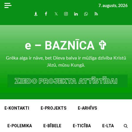
Skip
7. augusts, 2026
to
Draugiem
Facebook
Twitter
Instagram
LinkedIn
whatsapp
RSS
content
e – BAZNĪCA ✞
Grēka alga ir nāve, bet Dieva balva ir mūžīga dzīvība Kristū
Jēzū, mūsu Kungā.
E-KONTAKTI
E-PROJEKTS
E-ARHĪVS
E-POLEMIKA
E-BĪBELE
E-TICĪBA
E-LTA