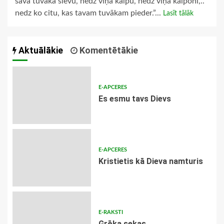
sava tuvāka sievu, nedz viņa kalpu, nedz viņa kalponi,..
nedz ko citu, kas tavam tuvākam pieder.”...
Lasīt tālāk
Aktuālākie
Komentētākie
E-APCERES
Es esmu tavs Dievs
E-APCERES
Kristietis kā Dieva namturis
E-RAKSTI
Grēka sekas