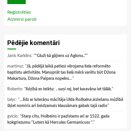
Reģistrēties
Aizmirsi paroli
Pēdējie komentāri
Janis Karklins
: “
"Gluži kā gājiens uz Aglonu.."
”
martinsz
: “
Jā, pēdējā laikā patiesi vērojama liela reformēto
baptistu aktivitāte. Manuprāt tas lielā mērā varētu būt Džona
Makartura, Džona Paipera nopelns…
”
Roberto
: “
līdzībā es teiktu: .. suņi rej, bet karavāna iet tālāk.
”
talyc
: “
…līdz ar luterāņu mācītāja Ulda Rožkalna aiziešanu mūžībā
šķiet nomiris arī beidzamais klausāmais gabals tajā radio
”
gviclo
: “
Starp citu, Holbeins ir pazīstams arī ar 1522. gada
kokgriezumu "Luters kā Hercules Germanicuss ".
”