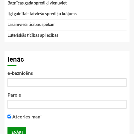
Baznīcas gada sprediķi vienuviet
Ilgi gaidītais latviešu sprediķu krājums
Lasāmviela ticības spēkam
Luteriskās ticības apliecības
Ienāc
e-baznīcēns
Parole
Atceries mani