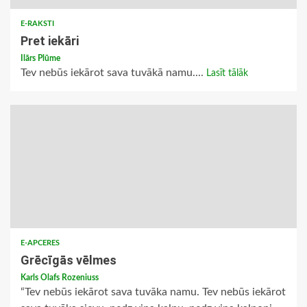
E-RAKSTI
Pret iekāri
Ilārs Plūme
Tev nebūs iekārot sava tuvākā namu....
Lasīt tālāk
E-APCERES
Grēcīgās vēlmes
Karls Olafs Rozeniuss
“Tev nebūs iekārot sava tuvāka namu. Tev nebūs iekārot