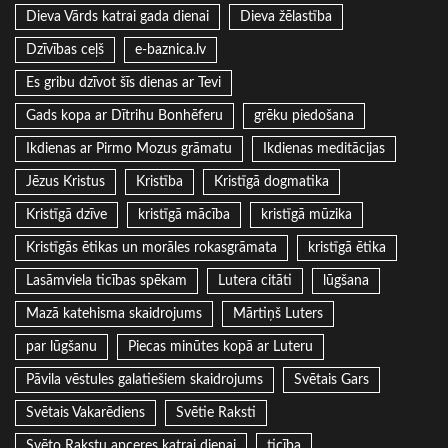
Dieva Vārds katrai gada dienai
Dieva žēlastība
Dzīvības ceļš
e-baznica.lv
Es gribu dzīvot šīs dienas ar Tevi
Gads kopa ar Dītrihu Bonhēferu
grēku piedošana
Ikdienas ar Pirmo Mozus grāmatu
Ikdienas meditācijas
Jēzus Kristus
Kristība
Kristīgā dogmatika
Kristīgā dzīve
kristīgā mācība
kristīgā mūzika
Kristīgās ētikas un morāles rokasgrāmata
kristīgā ētika
Lasāmviela ticības spēkam
Lutera citāti
lūgšana
Mazā katehisma skaidrojums
Mārtiņš Luters
par lūgšanu
Piecas minūtes kopā ar Luteru
Pāvila vēstules galatiešiem skaidrojums
Svētais Gars
Svētais Vakarēdiens
Svētie Raksti
Svēto Rakstu apceres katrai dienai
ticība