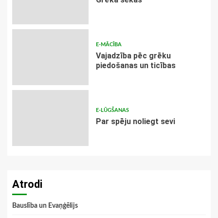
E-MĀCĪBA
Vajadzība pēc grēku
piedošanas un ticības
E-LŪGŠANAS
Par spēju noliegt sevi
Atrodi
Bauslība un Evaņģēlijs