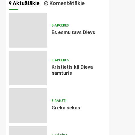
Aktuālākie
Komentētākie
E-APCERES
Es esmu tavs Dievs
E-APCERES
Kristietis kā Dieva
namturis
E-RAKSTI
Grēka sekas