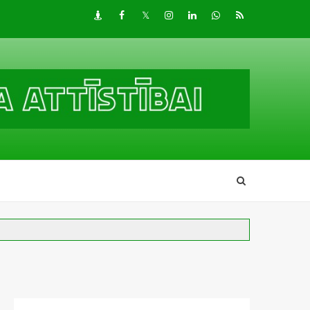
Draugiem
Facebook
Twitter
Instagram
LinkedIn
whatsapp
RSS