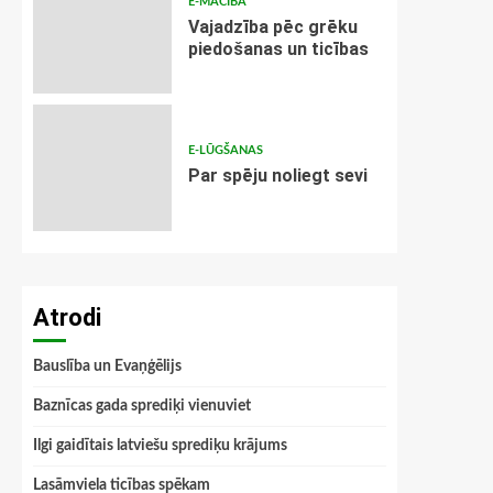
E-MĀCĪBA
Vajadzība pēc grēku
piedošanas un ticības
E-LŪGŠANAS
Par spēju noliegt sevi
Atrodi
Bauslība un Evaņģēlijs
Baznīcas gada sprediķi vienuviet
Ilgi gaidītais latviešu sprediķu krājums
Lasāmviela ticības spēkam