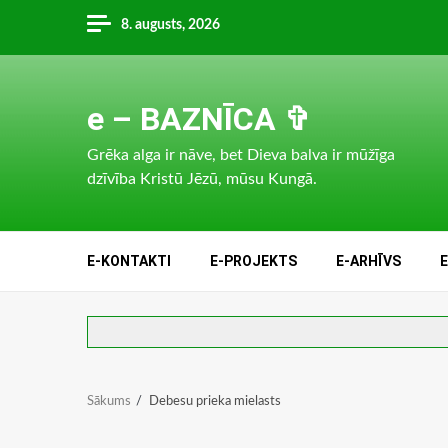
Skip
8. augusts, 2026
to
content
e – BAZNĪCA ✞
Grēka alga ir nāve, bet Dieva balva ir mūžīga
dzīvība Kristū Jēzū, mūsu Kungā.
E-KONTAKTI
E-PROJEKTS
E-ARHĪVS
Sākums
Debesu prieka mielasts