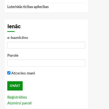
Luteriskās ticības apliecības
Ienāc
e-baznīcēns
Parole
Atceries mani
Reģistrēties
Aizmirsi paroli