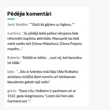
Pēdējie komentāri
Janis Karklins
: “
"Gluži kā gājiens uz Aglonu.."
”
martinsz
: “
Jā, pēdējā laikā patiesi vērojama liela
reformēto baptistu aktivitāte. Manuprāt tas lielā
mērā varētu būt Džona Makartura, Džona Paipera
nopelns…
”
Roberto
: “
līdzībā es teiktu: .. suņi rej, bet karavāna
iet tālāk.
”
talyc
: “
…līdz ar luterāņu mācītāja Ulda Rožkalna
aiziešanu mūžībā šķiet nomiris arī beidzamais
klausāmais gabals tajā radio
”
gviclo
: “
Starp citu, Holbeins ir pazīstams arī ar
1522. gada kokgriezumu "Luters kā Hercules
Germanicuss ".
”