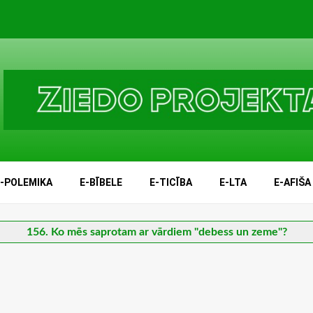
E-POLEMIKA
E-BĪBELE
E-TICĪBA
E-LTA
E-AFIŠA
156. Ko mēs saprotam ar vārdiem "debess un zeme"?