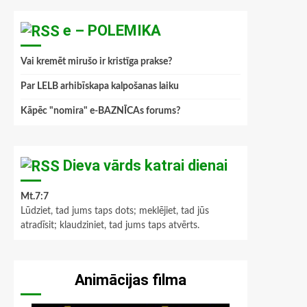
e – POLEMIKA
Vai kremēt mirušo ir kristīga prakse?
Par LELB arhibīskapa kalpošanas laiku
Kāpēc "nomira" e-BAZNĪCAs forums?
Dieva vārds katrai dienai
Mt.7:7
Lūdziet, tad jums taps dots; meklējiet, tad jūs
atradīsit; klaudziniet, tad jums taps atvērts.
Animācijas filma