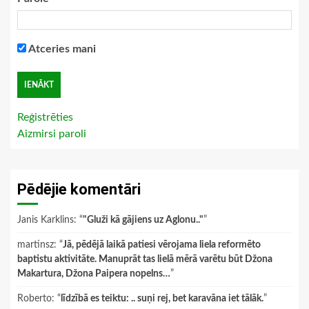
Atceries mani
Reģistrēties
Aizmirsi paroli
Pēdējie komentāri
Janis Karklins
: “
"Gluži kā gājiens uz Aglonu.."
”
martinsz
: “
Jā, pēdējā laikā patiesi vērojama liela reformēto
baptistu aktivitāte. Manuprāt tas lielā mērā varētu būt Džona
Makartura, Džona Paipera nopelns…
”
Roberto
: “
līdzībā es teiktu: .. suņi rej, bet karavāna iet tālāk.
”