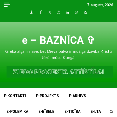
Skip
7. augusts, 2026
to
Draugiem
Facebook
Twitter
Instagram
LinkedIn
whatsapp
RSS
content
e – BAZNĪCA ✞
Grēka alga ir nāve, bet Dieva balva ir mūžīga dzīvība Kristū
Jēzū, mūsu Kungā.
E-KONTAKTI
E-PROJEKTS
E-ARHĪVS
E-POLEMIKA
E-BĪBELE
E-TICĪBA
E-LTA