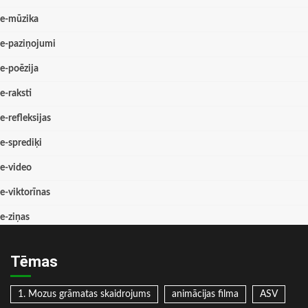
e-mūzika
e-paziņojumi
e-poēzija
e-raksti
e-refleksijas
e-sprediķi
e-video
e-viktorīnas
e-ziņas
Tēmas
1. Mozus grāmatas skaidrojums
animācijas filma
ASV