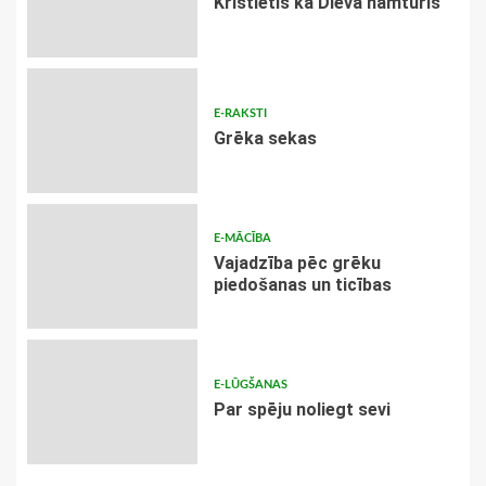
Kristietis kā Dieva namturis
E-RAKSTI
Grēka sekas
E-MĀCĪBA
Vajadzība pēc grēku
piedošanas un ticības
E-LŪGŠANAS
Par spēju noliegt sevi