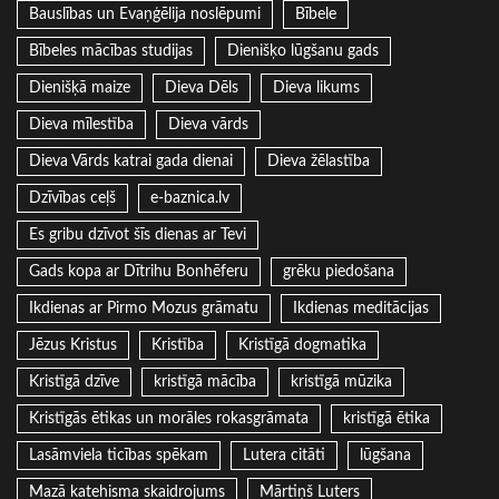
Bauslības un Evaņģēlija noslēpumi
Bībele
Bībeles mācības studijas
Dienišķo lūgšanu gads
Dienišķā maize
Dieva Dēls
Dieva likums
Dieva mīlestība
Dieva vārds
Dieva Vārds katrai gada dienai
Dieva žēlastība
Dzīvības ceļš
e-baznica.lv
Es gribu dzīvot šīs dienas ar Tevi
Gads kopa ar Dītrihu Bonhēferu
grēku piedošana
Ikdienas ar Pirmo Mozus grāmatu
Ikdienas meditācijas
Jēzus Kristus
Kristība
Kristīgā dogmatika
Kristīgā dzīve
kristīgā mācība
kristīgā mūzika
Kristīgās ētikas un morāles rokasgrāmata
kristīgā ētika
Lasāmviela ticības spēkam
Lutera citāti
lūgšana
Mazā katehisma skaidrojums
Mārtiņš Luters