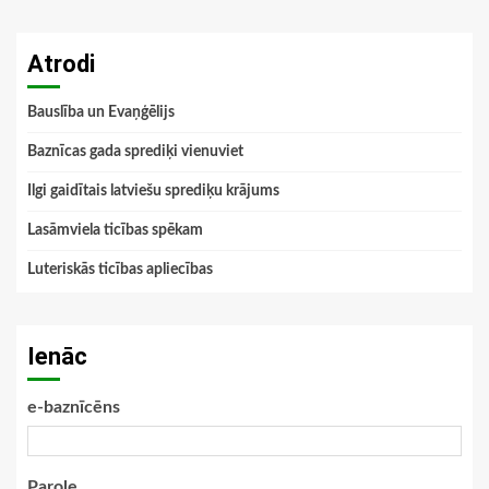
Atrodi
Bauslība un Evaņģēlijs
Baznīcas gada sprediķi vienuviet
Ilgi gaidītais latviešu sprediķu krājums
Lasāmviela ticības spēkam
Luteriskās ticības apliecības
Ienāc
e-baznīcēns
Parole