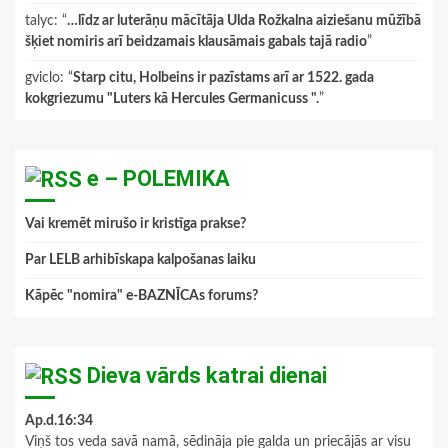
talyc
: “
…līdz ar luterāņu mācītāja Ulda Rožkalna aiziešanu mūžībā
šķiet nomiris arī beidzamais klausāmais gabals tajā radio
”
gviclo
: “
Starp citu, Holbeins ir pazīstams arī ar 1522. gada
kokgriezumu "Luters kā Hercules Germanicuss ".
”
e – POLEMIKA
Vai kremēt mirušo ir kristīga prakse?
Par LELB arhibīskapa kalpošanas laiku
Kāpēc "nomira" e-BAZNĪCAs forums?
Dieva vārds katrai dienai
Ap.d.16:34
Viņš tos veda savā namā, sēdināja pie galda un priecājās ar visu