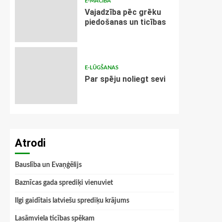
E-MĀCĪBA
Vajadzība pēc grēku
piedošanas un ticības
E-LŪGŠANAS
Par spēju noliegt sevi
Atrodi
Bauslība un Evaņģēlijs
Baznīcas gada sprediķi vienuviet
Ilgi gaidītais latviešu sprediķu krājums
Lasāmviela ticības spēkam