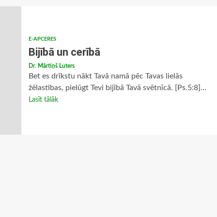
E-APCERES
Bijībā un cerībā
Dr. Mārtiņš Luters
Bet es drīkstu nākt Tavā namā pēc Tavas lielās
žēlastības, pielūgt Tevi bijībā Tavā svētnīcā. [Ps.5:8]...
Lasīt tālāk