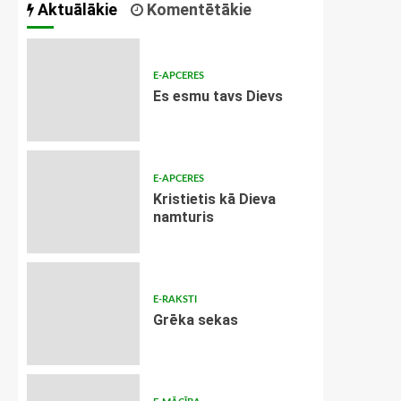
Aktuālākie
Komentētākie
E-APCERES
Es esmu tavs Dievs
E-APCERES
Kristietis kā Dieva
namturis
E-RAKSTI
Grēka sekas