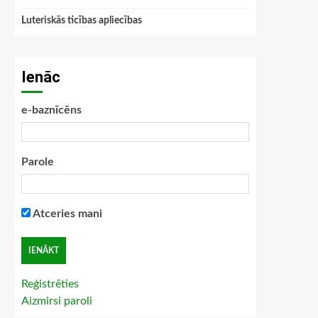
Luteriskās ticības apliecības
Ienāc
e-baznīcēns
Parole
Atceries mani
Reģistrēties
Aizmirsi paroli