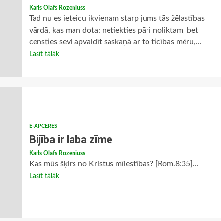
Karls Olafs Rozeniuss
Tad nu es ieteicu ikvienam starp jums tās žēlastības
vārdā, kas man dota: netiekties pāri noliktam, bet
censties sevi apvaldīt saskaņā ar to ticības mēru,...
Lasīt tālāk
E-APCERES
Bijība ir laba zīme
Karls Olafs Rozeniuss
Kas mūs šķirs no Kristus mīlestības? [Rom.8:35]...
Lasīt tālāk