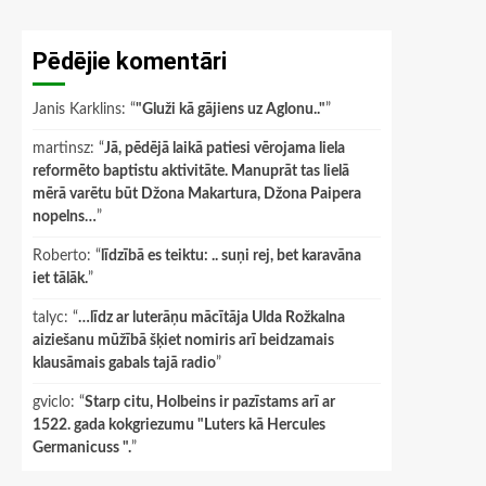
Pēdējie komentāri
Janis Karklins
: “
"Gluži kā gājiens uz Aglonu.."
”
martinsz
: “
Jā, pēdējā laikā patiesi vērojama liela
reformēto baptistu aktivitāte. Manuprāt tas lielā
mērā varētu būt Džona Makartura, Džona Paipera
nopelns…
”
Roberto
: “
līdzībā es teiktu: .. suņi rej, bet karavāna
iet tālāk.
”
talyc
: “
…līdz ar luterāņu mācītāja Ulda Rožkalna
aiziešanu mūžībā šķiet nomiris arī beidzamais
klausāmais gabals tajā radio
”
gviclo
: “
Starp citu, Holbeins ir pazīstams arī ar
1522. gada kokgriezumu "Luters kā Hercules
Germanicuss ".
”