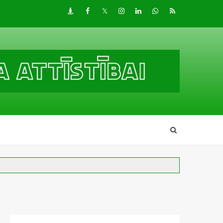
Draugiem
Facebook
Twitter
Instagram
LinkedIn
whatsapp
RSS