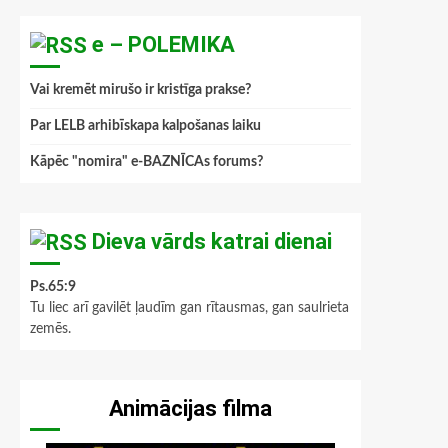
e – POLEMIKA
Vai kremēt mirušo ir kristīga prakse?
Par LELB arhibīskapa kalpošanas laiku
Kāpēc "nomira" e-BAZNĪCAs forums?
Dieva vārds katrai dienai
Ps.65:9
Tu liec arī gavilēt ļaudīm gan rītausmas, gan saulrieta
zemēs.
Animācijas filma