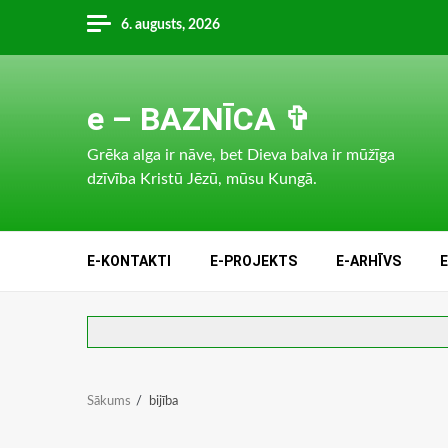
Skip
6. augusts, 2026
to
content
e – BAZNĪCA ✞
Grēka alga ir nāve, bet Dieva balva ir mūžīga
dzīvība Kristū Jēzū, mūsu Kungā.
E-KONTAKTI
E-PROJEKTS
E-ARHĪVS
Sākums
bijība