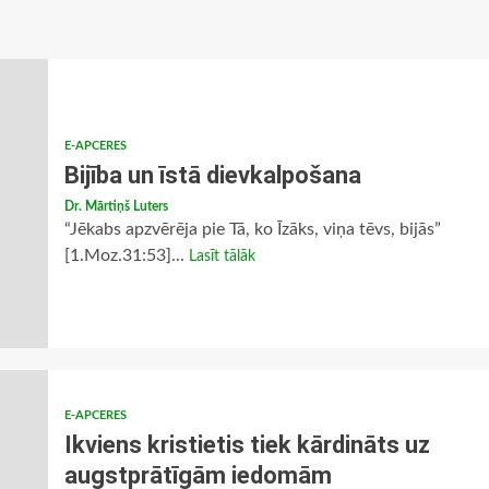
E-APCERES
Bijība un īstā dievkalpošana
Dr. Mārtiņš Luters
“Jēkabs apzvērēja pie Tā, ko Īzāks, viņa tēvs, bijās”
[1.Moz.31:53]...
Lasīt tālāk
E-APCERES
Ikviens kristietis tiek kārdināts uz
augstprātīgām iedomām