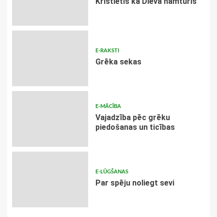
Kristietis kā Dieva namturis
E-RAKSTI
Grēka sekas
E-MĀCĪBA
Vajadzība pēc grēku
piedošanas un ticības
E-LŪGŠANAS
Par spēju noliegt sevi