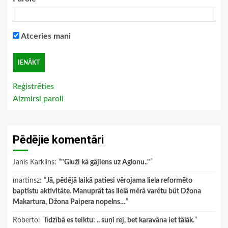
Atceries mani
Reģistrēties
Aizmirsi paroli
Pēdējie komentāri
Janis Karklins
: “
"Gluži kā gājiens uz Aglonu.."
”
martinsz
: “
Jā, pēdējā laikā patiesi vērojama liela reformēto
baptistu aktivitāte. Manuprāt tas lielā mērā varētu būt Džona
Makartura, Džona Paipera nopelns…
”
Roberto
: “
līdzībā es teiktu: .. suņi rej, bet karavāna iet tālāk.
”