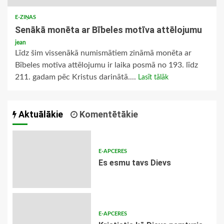
E-ZIŅAS
Senākā monēta ar Bībeles motīva attēlojumu
jean
Līdz šim vissenākā numismātiem zināmā monēta ar
Bībeles motīva attēlojumu ir laika posmā no 193. līdz
211. gadam pēc Kristus darinātā....
Lasīt tālāk
Aktuālākie
Komentētākie
E-APCERES
Es esmu tavs Dievs
E-APCERES