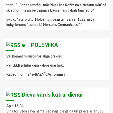
talyc
: “
…līdz ar luterāņu mācītāja Ulda Rožkalna aiziešanu mūžībā
šķiet nomiris arī beidzamais klausāmais gabals tajā radio
”
gviclo
: “
Starp citu, Holbeins ir pazīstams arī ar 1522. gada
kokgriezumu "Luters kā Hercules Germanicuss ".
”
e – POLEMIKA
Vai kremēt mirušo ir kristīga prakse?
Par LELB arhibīskapa kalpošanas laiku
Kāpēc "nomira" e-BAZNĪCAs forums?
Dieva vārds katrai dienai
Ap.d.16:34
Viņš tos veda savā namā, sēdināja pie galda un priecājās ar visu