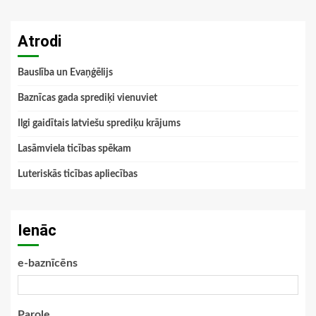
Atrodi
Bauslība un Evaņģēlijs
Baznīcas gada sprediķi vienuviet
Ilgi gaidītais latviešu sprediķu krājums
Lasāmviela ticības spēkam
Luteriskās ticības apliecības
Ienāc
e-baznīcēns
Parole