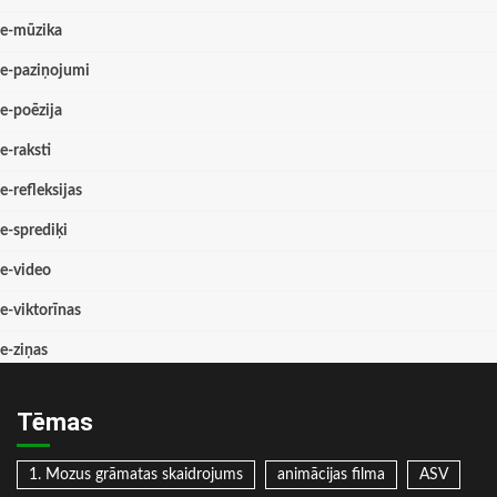
e-mūzika
e-paziņojumi
e-poēzija
e-raksti
e-refleksijas
e-sprediķi
e-video
e-viktorīnas
e-ziņas
Tēmas
1. Mozus grāmatas skaidrojums
animācijas filma
ASV