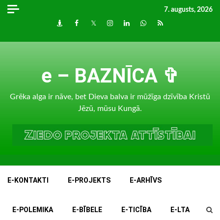
Skip
7. augusts, 2026
to
Draugiem
Facebook
Twitter
Instagram
LinkedIn
whatsapp
RSS
content
e – BAZNĪCA ✞
Grēka alga ir nāve, bet Dieva balva ir mūžīga dzīvība Kristū
Jēzū, mūsu Kungā.
E-KONTAKTI
E-PROJEKTS
E-ARHĪVS
E-POLEMIKA
E-BĪBELE
E-TICĪBA
E-LTA