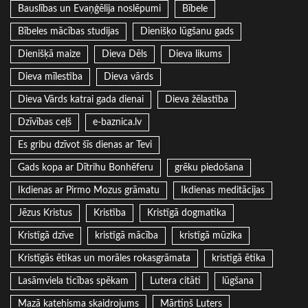
Bauslības un Evaņģēlija noslēpumi
Bībele
Bībeles mācības studijas
Dienišķo lūgšanu gads
Dienišķā maize
Dieva Dēls
Dieva likums
Dieva mīlestība
Dieva vārds
Dieva Vārds katrai gada dienai
Dieva žēlastība
Dzīvības ceļš
e-baznica.lv
Es gribu dzīvot šīs dienas ar Tevi
Gads kopa ar Dītrihu Bonhēferu
grēku piedošana
Ikdienas ar Pirmo Mozus grāmatu
Ikdienas meditācijas
Jēzus Kristus
Kristība
Kristīgā dogmatika
Kristīgā dzīve
kristīgā mācība
kristīgā mūzika
Kristīgās ētikas un morāles rokasgrāmata
kristīgā ētika
Lasāmviela ticības spēkam
Lutera citāti
lūgšana
Mazā katehisma skaidrojums
Mārtiņš Luters