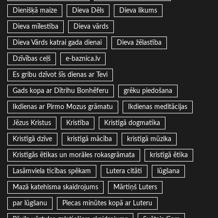
Dienišķā maize
Dieva Dēls
Dieva likums
Dieva mīlestība
Dieva vārds
Dieva Vārds katrai gada dienai
Dieva žēlastība
Dzīvības ceļš
e-baznica.lv
Es gribu dzīvot šīs dienas ar Tevi
Gads kopa ar Dītrihu Bonhēferu
grēku piedošana
Ikdienas ar Pirmo Mozus grāmatu
Ikdienas meditācijas
Jēzus Kristus
Kristība
Kristīgā dogmatika
Kristīgā dzīve
kristīgā mācība
kristīgā mūzika
Kristīgās ētikas un morāles rokasgrāmata
kristīgā ētika
Lasāmviela ticības spēkam
Lutera citāti
lūgšana
Mazā katehisma skaidrojums
Mārtiņš Luters
par lūgšanu
Piecas minūtes kopā ar Luteru