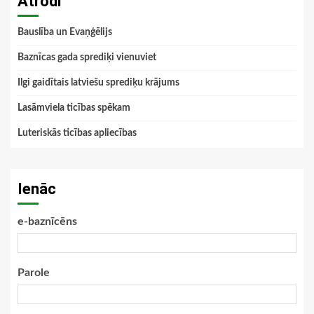
Atrodi
Bauslība un Evaņģēlijs
Baznīcas gada sprediķi vienuviet
Ilgi gaidītais latviešu sprediķu krājums
Lasāmviela ticības spēkam
Luteriskās ticības apliecības
Ienāc
e-baznīcēns
Parole