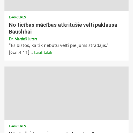
E-APCERES
No ticības mācības atkritušie velti paklausa
Bauslībai
Dr. Mārtiņš Luters
“Es bīstos, ka tik nebūtu velti pie jums strādājis.”
[Gal.4:11]...
Lasīt tālāk
E-APCERES