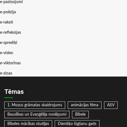
e-paziņojumi
e-poēzija
e-raksti
e-refleksijas
e-sprediķi
e-video
e-viktorīnas
e-ziņas
Tēmas
1. Mozus grāmatas skaidrojums
animācijas filma
ASV
Bauslības un Evaņģēlija noslēpumi
Bībele
Bībeles mācības studijas
Dienišķo lūgšanu gads