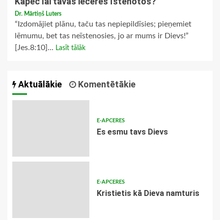
Kāpēc lai tavas ieceres īstenotos?
Dr. Mārtiņš Luters
“Izdomājiet plānu, taču tas nepiepildīsies; pieņemiet
lēmumu, bet tas neīstenosies, jo ar mums ir Dievs!”
[Jes.8:10]...
Lasīt tālāk
Aktuālākie
Komentētākie
E-APCERES
Es esmu tavs Dievs
E-APCERES
Kristietis kā Dieva namturis