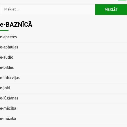
Meklēt:
e-BAZNĪCĀ
e-apceres
e-aptaujas
e-audio
e-bildes
e-intervijas
e-joki
e-lūgšanas
e-mācība
e-mūzika