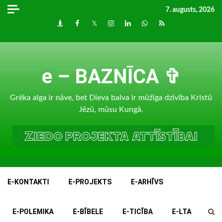
Skip
7. augusts, 2026
to
Draugiem
Facebook
Twitter
Instagram
LinkedIn
whatsapp
RSS
content
e – BAZNĪCA ✞
Grēka alga ir nāve, bet Dieva balva ir mūžīga dzīvība Kristū
Jēzū, mūsu Kungā.
E-KONTAKTI
E-PROJEKTS
E-ARHĪVS
E-POLEMIKA
E-BĪBELE
E-TICĪBA
E-LTA