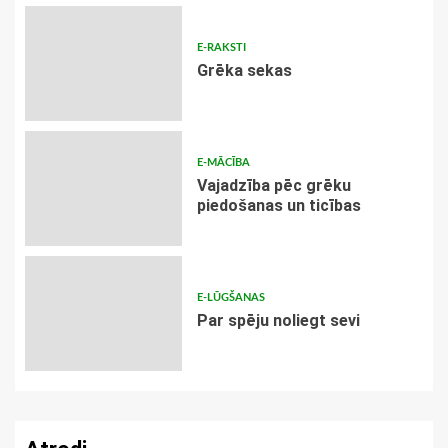
E-RAKSTI
Grēka sekas
E-MĀCĪBA
Vajadzība pēc grēku
piedošanas un ticības
E-LŪGŠANAS
Par spēju noliegt sevi