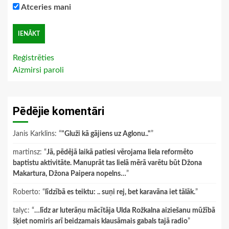
Atceries mani
Reģistrēties
Aizmirsi paroli
Pēdējie komentāri
Janis Karklins
: “
"Gluži kā gājiens uz Aglonu.."
”
martinsz
: “
Jā, pēdējā laikā patiesi vērojama liela reformēto
baptistu aktivitāte. Manuprāt tas lielā mērā varētu būt Džona
Makartura, Džona Paipera nopelns…
”
Roberto
: “
līdzībā es teiktu: .. suņi rej, bet karavāna iet tālāk.
”
talyc
: “
…līdz ar luterāņu mācītāja Ulda Rožkalna aiziešanu mūžībā
šķiet nomiris arī beidzamais klausāmais gabals tajā radio
”