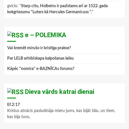
gviclo
: “
Starp citu, Holbeins ir pazīstams arī ar 1522. gada
kokgriezumu "Luters kā Hercules Germanicuss ".
”
e – POLEMIKA
Vai kremēt mirušo ir kristīga prakse?
Par LELB arhibīskapa kalpošanas laiku
Kāpēc "nomira" e-BAZNĪCAs forums?
Dieva vārds katrai dienai
Ef.2:17
Kristus atnācis pasludināja mieru jums, kas bijāt tālu, un tiem,
kas bija tuvu,