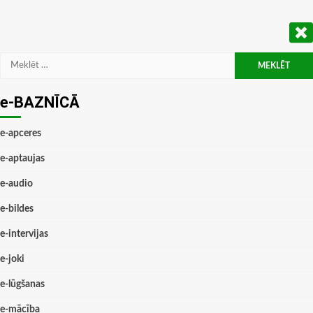
Meklēt:
e-BAZNĪCĀ
e-apceres
e-aptaujas
e-audio
e-bildes
e-intervijas
e-joki
e-lūgšanas
e-mācība