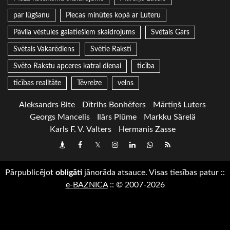
par lūgšanu
Piecas minūtes kopā ar Luteru
Pāvila vēstules galatiešiem skaidrojums
Svētais Gars
Svētais Vakarēdiens
Svētie Raksti
Svēto Rakstu apceres katrai dienai
ticība
ticības realitāte
Tēvreize
velns
Aleksandrs Bite
Dītrihs Bonhēfers
Mārtiņš Luters
Georgs Mancelis
Ilārs Plūme
Markku Särelä
Karls F. V. Valters
Hermanis Zasse
Draugiem
Facebook
Twitter
Instagram
LinkedIn
whatsapp
RSS
Pārpublicējot
obligāti
jānorāda atsauce. Visas tiesības patur
::
e-BAZNICA
::
© 2007-2026