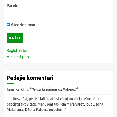
Parole
Atceries mani
Reģistrēties
Aizmirsi paroli
Pēdējie komentāri
Janis Karklins
: “
"Gluži kā gājiens uz Aglonu.."
”
martinsz
: “
Jā, pēdējā laikā patiesi vērojama liela reformēto
baptistu aktivitāte. Manuprāt tas lielā mērā varētu būt Džona
Makartura, Džona Paipera nopelns…
”