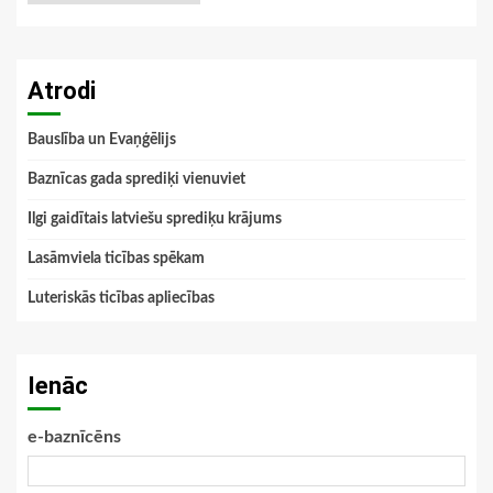
Atrodi
Bauslība un Evaņģēlijs
Baznīcas gada sprediķi vienuviet
Ilgi gaidītais latviešu sprediķu krājums
Lasāmviela ticības spēkam
Luteriskās ticības apliecības
Ienāc
e-baznīcēns