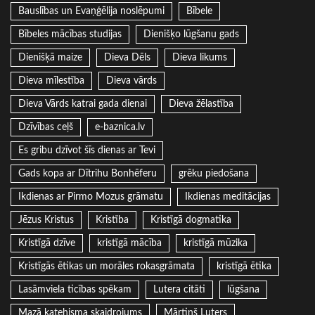
Bauslības un Evaņģēlija noslēpumi
Bībele
Bībeles mācības studijas
Dienišķo lūgšanu gads
Dienišķā maize
Dieva Dēls
Dieva likums
Dieva mīlestība
Dieva vārds
Dieva Vārds katrai gada dienai
Dieva žēlastība
Dzīvības ceļš
e-baznica.lv
Es gribu dzīvot šīs dienas ar Tevi
Gads kopa ar Dītrihu Bonhēferu
grēku piedošana
Ikdienas ar Pirmo Mozus grāmatu
Ikdienas meditācijas
Jēzus Kristus
Kristība
Kristīgā dogmatika
Kristīgā dzīve
kristīgā mācība
kristīgā mūzika
Kristīgās ētikas un morāles rokasgrāmata
kristīgā ētika
Lasāmviela ticības spēkam
Lutera citāti
lūgšana
Mazā katehisma skaidrojums
Mārtiņš Luters