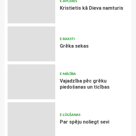
E-APCERES
Kristietis kā Dieva namturis
E-RAKSTI
Grēka sekas
E-MĀCĪBA
Vajadzība pēc grēku
piedošanas un ticības
E-LŪGŠANAS
Par spēju noliegt sevi