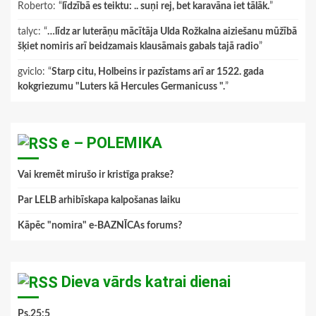
Roberto
: “
līdzībā es teiktu: .. suņi rej, bet karavāna iet tālāk.
”
talyc
: “
…līdz ar luterāņu mācītāja Ulda Rožkalna aiziešanu mūžībā
šķiet nomiris arī beidzamais klausāmais gabals tajā radio
”
gviclo
: “
Starp citu, Holbeins ir pazīstams arī ar 1522. gada
kokgriezumu "Luters kā Hercules Germanicuss ".
”
e – POLEMIKA
Vai kremēt mirušo ir kristīga prakse?
Par LELB arhibīskapa kalpošanas laiku
Kāpēc "nomira" e-BAZNĪCAs forums?
Dieva vārds katrai dienai
Ps.25:5