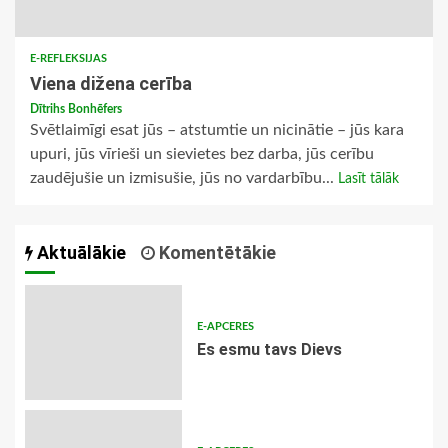
E-REFLEKSIJAS
Viena dižena cerība
Dītrihs Bonhēfers
Svētlaimīgi esat jūs – atstumtie un nicinātie – jūs kara
upuri, jūs vīrieši un sievietes bez darba, jūs cerību
zaudējušie un izmisušie, jūs no vardarbību...
Lasīt tālāk
Aktuālākie
Komentētākie
E-APCERES
Es esmu tavs Dievs