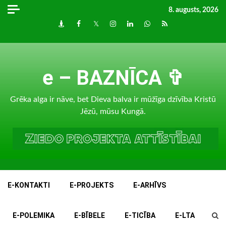
Skip
8. augusts, 2026
to
Draugiem
Facebook
Twitter
Instagram
LinkedIn
whatsapp
RSS
content
e – BAZNĪCA ✞
Grēka alga ir nāve, bet Dieva balva ir mūžīga dzīvība Kristū
Jēzū, mūsu Kungā.
E-KONTAKTI
E-PROJEKTS
E-ARHĪVS
E-POLEMIKA
E-BĪBELE
E-TICĪBA
E-LTA