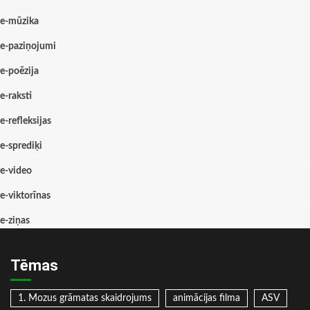
e-mūzika
e-paziņojumi
e-poēzija
e-raksti
e-refleksijas
e-sprediķi
e-video
e-viktorīnas
e-ziņas
Tēmas
1. Mozus grāmatas skaidrojums
animācijas filma
ASV