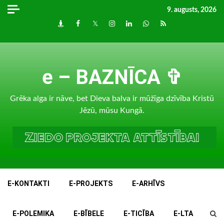
Skip
9. augusts, 2026
to
Draugiem
Facebook
Twitter
Instagram
LinkedIn
whatsapp
RSS
content
e – BAZNĪCA ✞
Grēka alga ir nāve, bet Dieva balva ir mūžīga dzīvība Kristū
Jēzū, mūsu Kungā.
E-KONTAKTI
E-PROJEKTS
E-ARHĪVS
E-POLEMIKA
E-BĪBELE
E-TICĪBA
E-LTA