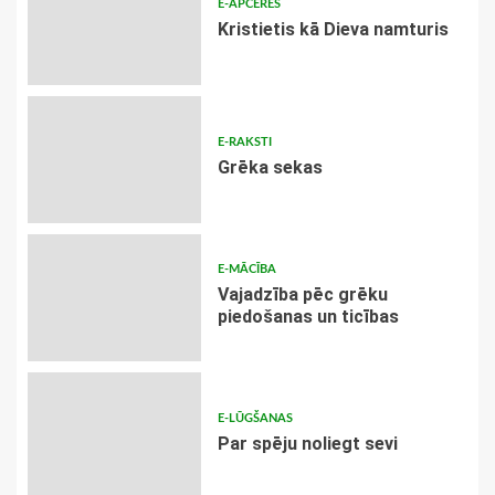
E-APCERES
Kristietis kā Dieva namturis
E-RAKSTI
Grēka sekas
E-MĀCĪBA
Vajadzība pēc grēku
piedošanas un ticības
E-LŪGŠANAS
Par spēju noliegt sevi