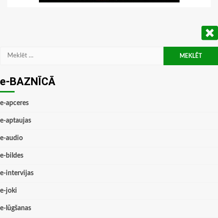
Meklēt:
e-BAZNĪCĀ
e-apceres
e-aptaujas
e-audio
e-bildes
e-intervijas
e-joki
e-lūgšanas