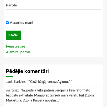
Parole
Atceries mani
Reģistrēties
Aizmirsi paroli
Pēdējie komentāri
Janis Karklins
: “
"Gluži kā gājiens uz Aglonu.."
”
martinsz
: “
Jā, pēdējā laikā patiesi vērojama liela reformēto
baptistu aktivitāte. Manuprāt tas lielā mērā varētu būt Džona
Makartura, Džona Paipera nopelns…
”