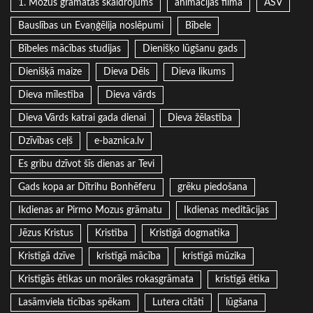
1. Mozus grāmatas skaidrojums
animācijas filma
ASV
Bauslības un Evaņģēlija noslēpumi
Bībele
Bībeles mācības studijas
Dienišķo lūgšanu gads
Dienišķā maize
Dieva Dēls
Dieva likums
Dieva mīlestība
Dieva vārds
Dieva Vārds katrai gada dienai
Dieva žēlastība
Dzīvības ceļš
e-baznica.lv
Es gribu dzīvot šīs dienas ar Tevi
Gads kopa ar Dītrihu Bonhēferu
grēku piedošana
Ikdienas ar Pirmo Mozus grāmatu
Ikdienas meditācijas
Jēzus Kristus
Kristība
Kristīgā dogmatika
Kristīgā dzīve
kristīgā mācība
kristīgā mūzika
Kristīgās ētikas un morāles rokasgrāmata
kristīgā ētika
Lasāmviela ticības spēkam
Lutera citāti
lūgšana