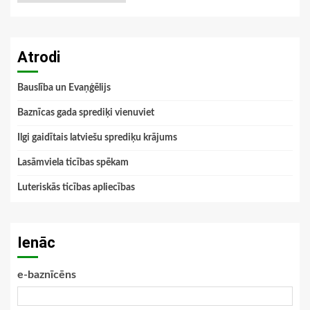
Atrodi
Bauslība un Evaņģēlijs
Baznīcas gada sprediķi vienuviet
Ilgi gaidītais latviešu sprediķu krājums
Lasāmviela ticības spēkam
Luteriskās ticības apliecības
Ienāc
e-baznīcēns