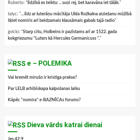
Roberto
: “
līdzībā es teiktu: .. suņi rej, bet karavāna iet tālāk.
”
talyc
: “
…līdz ar luterāņu mācītāja Ulda Rožkalna aiziešanu mūžībā
šķiet nomiris arī beidzamais klausāmais gabals tajā radio
”
gviclo
: “
Starp citu, Holbeins ir pazīstams arī ar 1522. gada
kokgriezumu "Luters kā Hercules Germanicuss ".
”
e – POLEMIKA
Vai kremēt mirušo ir kristīga prakse?
Par LELB arhibīskapa kalpošanas laiku
Kāpēc "nomira" e-BAZNĪCAs forums?
Dieva vārds katrai dienai
Jes.42:9