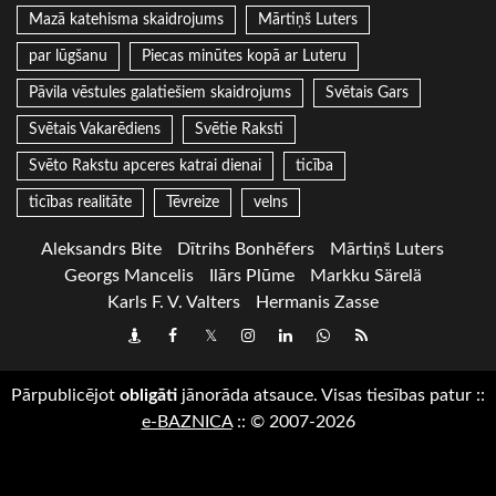
Mazā katehisma skaidrojums
Mārtiņš Luters
par lūgšanu
Piecas minūtes kopā ar Luteru
Pāvila vēstules galatiešiem skaidrojums
Svētais Gars
Svētais Vakarēdiens
Svētie Raksti
Svēto Rakstu apceres katrai dienai
ticība
ticības realitāte
Tēvreize
velns
Aleksandrs Bite
Dītrihs Bonhēfers
Mārtiņš Luters
Georgs Mancelis
Ilārs Plūme
Markku Särelä
Karls F. V. Valters
Hermanis Zasse
Draugiem
Facebook
Twitter
Instagram
LinkedIn
whatsapp
RSS
Pārpublicējot
obligāti
jānorāda atsauce. Visas tiesības patur
::
e-BAZNICA
::
© 2007-2026