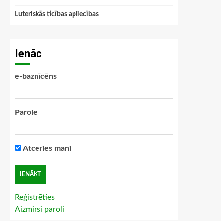
Luteriskās ticības apliecības
Ienāc
e-baznīcēns
Parole
Atceries mani
Reģistrēties
Aizmirsi paroli