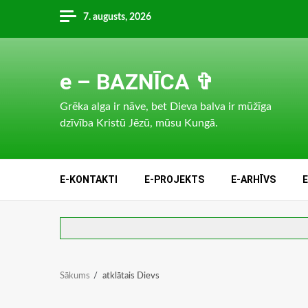
Skip
7. augusts, 2026
to
content
e – BAZNĪCA ✞
Grēka alga ir nāve, bet Dieva balva ir mūžīga
dzīvība Kristū Jēzū, mūsu Kungā.
E-KONTAKTI
E-PROJEKTS
E-ARHĪVS
Sākums
atklātais Dievs