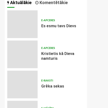
Aktuālākie
Komentētākie
E-APCERES
Es esmu tavs Dievs
E-APCERES
Kristietis kā Dieva
namturis
E-RAKSTI
Grēka sekas