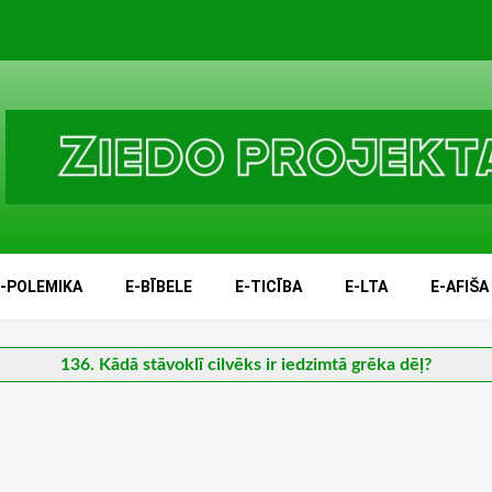
E-POLEMIKA
E-BĪBELE
E-TICĪBA
E-LTA
E-AFIŠA
136. Kādā stāvoklī cilvēks ir iedzimtā grēka dēļ?