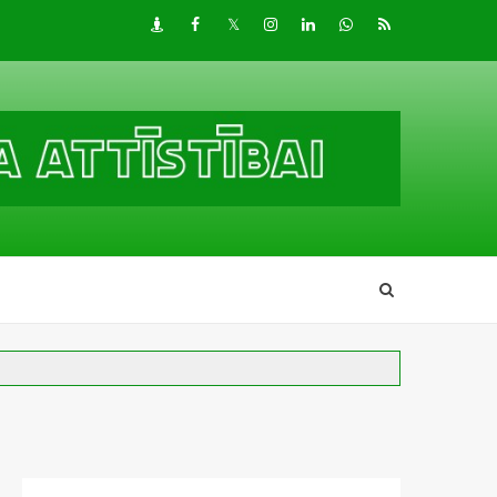
Draugiem
Facebook
Twitter
Instagram
LinkedIn
whatsapp
RSS