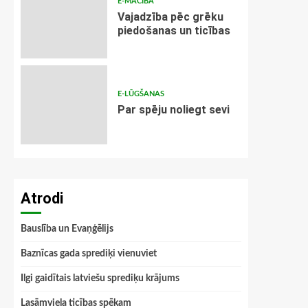
E-MĀCĪBA
Vajadzība pēc grēku
piedošanas un ticības
E-LŪGŠANAS
Par spēju noliegt sevi
Atrodi
Bauslība un Evaņģēlijs
Baznīcas gada sprediķi vienuviet
Ilgi gaidītais latviešu sprediķu krājums
Lasāmviela ticības spēkam