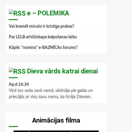
e – POLEMIKA
Vai kremēt mirušo ir kristīga prakse?
Par LELB arhibīskapa kalpošanas laiku
Kāpēc "nomira" e-BAZNĪCAs forums?
Dieva vārds katrai dienai
Ap.d.16:34
Viņš tos veda savā namā, sēdināja pie galda un
priecājās ar visu savu namu, ka ticēja Dievam.
Animācijas filma