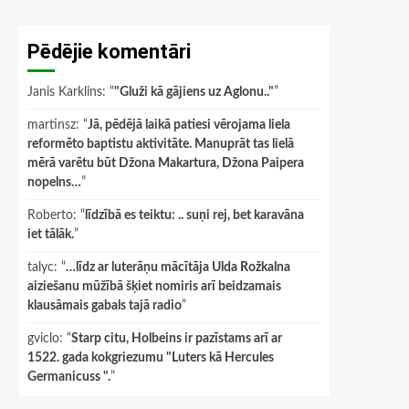
Pēdējie komentāri
Janis Karklins
: “
"Gluži kā gājiens uz Aglonu.."
”
martinsz
: “
Jā, pēdējā laikā patiesi vērojama liela
reformēto baptistu aktivitāte. Manuprāt tas lielā
mērā varētu būt Džona Makartura, Džona Paipera
nopelns…
”
Roberto
: “
līdzībā es teiktu: .. suņi rej, bet karavāna
iet tālāk.
”
talyc
: “
…līdz ar luterāņu mācītāja Ulda Rožkalna
aiziešanu mūžībā šķiet nomiris arī beidzamais
klausāmais gabals tajā radio
”
gviclo
: “
Starp citu, Holbeins ir pazīstams arī ar
1522. gada kokgriezumu "Luters kā Hercules
Germanicuss ".
”