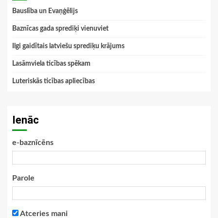
Bauslība un Evaņģēlijs
Baznīcas gada sprediķi vienuviet
Ilgi gaidītais latviešu sprediķu krājums
Lasāmviela ticības spēkam
Luteriskās ticības apliecības
Ienāc
e-baznīcēns
Parole
Atceries mani