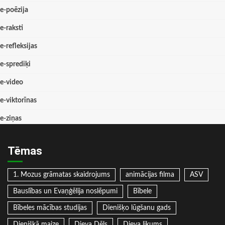
e-poēzija
e-raksti
e-refleksijas
e-sprediķi
e-video
e-viktorīnas
e-ziņas
Tēmas
1. Mozus grāmatas skaidrojums
animācijas filma
ASV
Bauslības un Evaņģēlija noslēpumi
Bībele
Bībeles mācības studijas
Dienišķo lūgšanu gads
Dienišķā maize
Dieva Dēls
Dieva likums