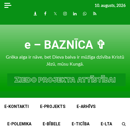
Skip
10. augusts, 2026
to
Draugiem
Facebook
Twitter
Instagram
LinkedIn
whatsapp
RSS
content
e – BAZNĪCA ✞
Grēka alga ir nāve, bet Dieva balva ir mūžīga dzīvība Kristū
Jēzū, mūsu Kungā.
E-KONTAKTI
E-PROJEKTS
E-ARHĪVS
E-POLEMIKA
E-BĪBELE
E-TICĪBA
E-LTA