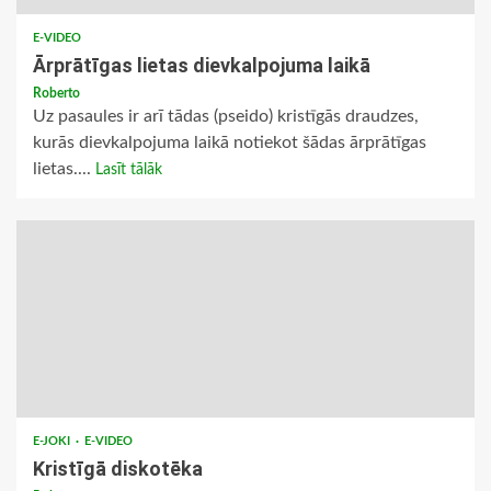
E-VIDEO
Ārprātīgas lietas dievkalpojuma laikā
Roberto
Uz pasaules ir arī tādas (pseido) kristīgās draudzes,
kurās dievkalpojuma laikā notiekot šādas ārprātīgas
lietas....
Lasīt tālāk
E-JOKI
E-VIDEO
Kristīgā diskotēka