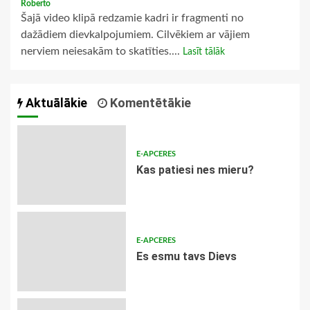
Roberto
Šajā video klipā redzamie kadri ir fragmenti no
dažādiem dievkalpojumiem. Cilvēkiem ar vājiem
nerviem neiesakām to skatīties....
Lasīt tālāk
Aktuālākie
Komentētākie
E-APCERES
​Kas patiesi nes mieru?
E-APCERES
Es esmu tavs Dievs