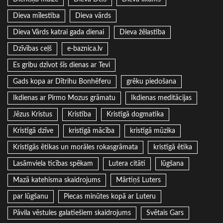
Dieva mīlestība
Dieva vārds
Dieva Vārds katrai gada dienai
Dieva žēlastība
Dzīvības ceļš
e-baznica.lv
Es gribu dzīvot šīs dienas ar Tevi
Gads kopa ar Dītrihu Bonhēferu
grēku piedošana
Ikdienas ar Pirmo Mozus grāmatu
Ikdienas meditācijas
Jēzus Kristus
Kristība
Kristīgā dogmatika
Kristīgā dzīve
kristīgā mācība
kristīgā mūzika
Kristīgās ētikas un morāles rokasgrāmata
kristīgā ētika
Lasāmviela ticības spēkam
Lutera citāti
lūgšana
Mazā katehisma skaidrojums
Mārtiņš Luters
par lūgšanu
Piecas minūtes kopā ar Luteru
Pāvila vēstules galatiešiem skaidrojums
Svētais Gars