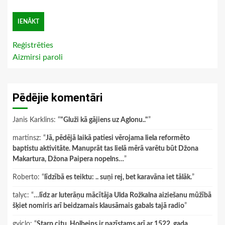
Reģistrēties
Aizmirsi paroli
Pēdējie komentāri
Janis Karklins
: “
"Gluži kā gājiens uz Aglonu.."
”
martinsz
: “
Jā, pēdējā laikā patiesi vērojama liela reformēto
baptistu aktivitāte. Manuprāt tas lielā mērā varētu būt Džona
Makartura, Džona Paipera nopelns…
”
Roberto
: “
līdzībā es teiktu: .. suņi rej, bet karavāna iet tālāk.
”
talyc
: “
…līdz ar luterāņu mācītāja Ulda Rožkalna aiziešanu mūžībā
šķiet nomiris arī beidzamais klausāmais gabals tajā radio
”
gviclo
: “
Starp citu, Holbeins ir pazīstams arī ar 1522. gada