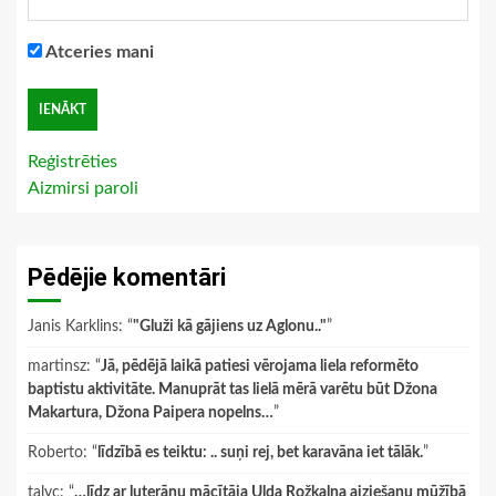
Atceries mani
Reģistrēties
Aizmirsi paroli
Pēdējie komentāri
Janis Karklins
: “
"Gluži kā gājiens uz Aglonu.."
”
martinsz
: “
Jā, pēdējā laikā patiesi vērojama liela reformēto
baptistu aktivitāte. Manuprāt tas lielā mērā varētu būt Džona
Makartura, Džona Paipera nopelns…
”
Roberto
: “
līdzībā es teiktu: .. suņi rej, bet karavāna iet tālāk.
”
talyc
: “
…līdz ar luterāņu mācītāja Ulda Rožkalna aiziešanu mūžībā