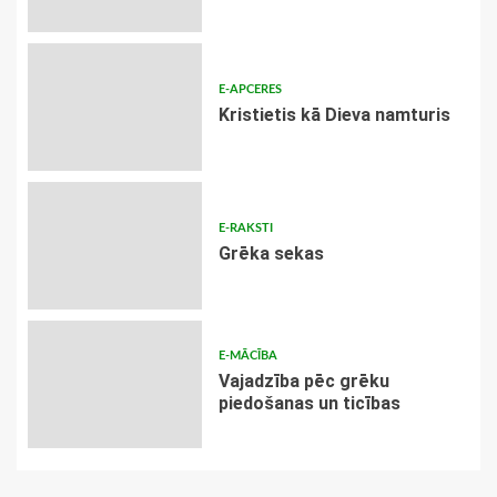
E-APCERES
Kristietis kā Dieva namturis
E-RAKSTI
Grēka sekas
E-MĀCĪBA
Vajadzība pēc grēku
piedošanas un ticības