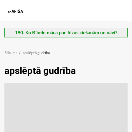
E-AFIŠA
190. Ko Bībele māca par Jēzus ciešanām un nāvi?
Sākums
apslēptā gudrība
apslēptā gudrība