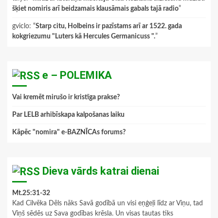
šķiet nomiris arī beidzamais klausāmais gabals tajā radio
”
gviclo
: “
Starp citu, Holbeins ir pazīstams arī ar 1522. gada
kokgriezumu "Luters kā Hercules Germanicuss ".
”
e – POLEMIKA
Vai kremēt mirušo ir kristīga prakse?
Par LELB arhibīskapa kalpošanas laiku
Kāpēc "nomira" e-BAZNĪCAs forums?
Dieva vārds katrai dienai
Mt.25:31-32
Kad Cilvēka Dēls nāks Savā godībā un visi eņģeļi līdz ar Viņu, tad
Viņš sēdēs uz Sava godības krēsla. Un visas tautas tiks