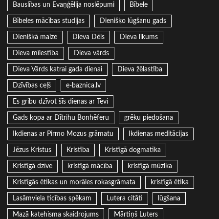
Bauslības un Evaņģēlija noslēpumi
Bībele
Bībeles mācības studijas
Dienišķo lūgšanu gads
Dienišķā maize
Dieva Dēls
Dieva likums
Dieva mīlestība
Dieva vārds
Dieva Vārds katrai gada dienai
Dieva žēlastība
Dzīvības ceļš
e-baznica.lv
Es gribu dzīvot šīs dienas ar Tevi
Gads kopa ar Dītrihu Bonhēferu
grēku piedošana
Ikdienas ar Pirmo Mozus grāmatu
Ikdienas meditācijas
Jēzus Kristus
Kristība
Kristīgā dogmatika
Kristīgā dzīve
kristīgā mācība
kristīgā mūzika
Kristīgās ētikas un morāles rokasgrāmata
kristīgā ētika
Lasāmviela ticības spēkam
Lutera citāti
lūgšana
Mazā katehisma skaidrojums
Mārtiņš Luters