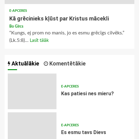
E-APCERES
Kā grēcinieks kļūst par Kristus mācekli
Bo Gīrcs
“Kungs, ej prom no manis, jo es esmu grēcīgs cilvēks.”
(Lk.5:8)...
Lasīt tālāk
Aktuālākie
Komentētākie
E-APCERES
​Kas patiesi nes mieru?
E-APCERES
Es esmu tavs Dievs