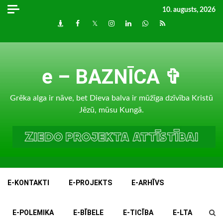
Skip
10. augusts, 2026
to
Draugiem
Facebook
Twitter
Instagram
LinkedIn
whatsapp
RSS
content
e – BAZNĪCA ✞
Grēka alga ir nāve, bet Dieva balva ir mūžīga dzīvība Kristū
Jēzū, mūsu Kungā.
E-KONTAKTI
E-PROJEKTS
E-ARHĪVS
E-POLEMIKA
E-BĪBELE
E-TICĪBA
E-LTA