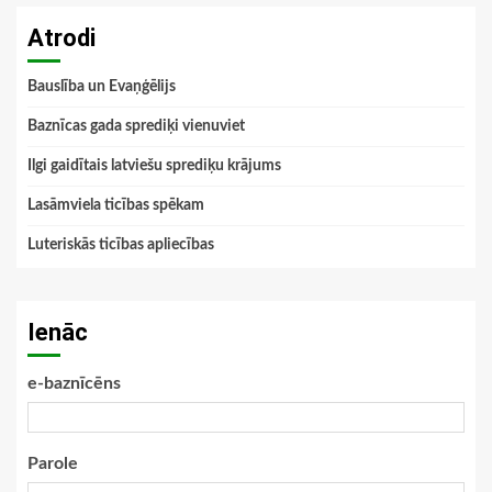
Atrodi
Bauslība un Evaņģēlijs
Baznīcas gada sprediķi vienuviet
Ilgi gaidītais latviešu sprediķu krājums
Lasāmviela ticības spēkam
Luteriskās ticības apliecības
Ienāc
e-baznīcēns
Parole