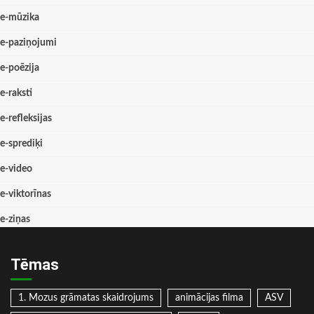
e-mūzika
e-paziņojumi
e-poēzija
e-raksti
e-refleksijas
e-sprediķi
e-video
e-viktorīnas
e-ziņas
Tēmas
1. Mozus grāmatas skaidrojums
animācijas filma
ASV