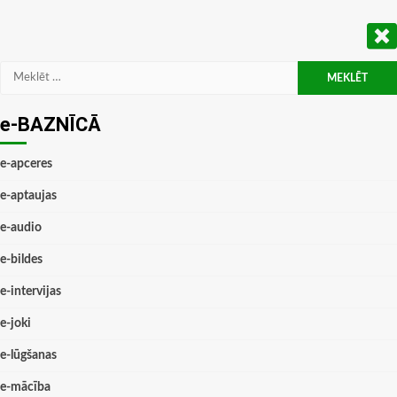
Meklēt:
e-BAZNĪCĀ
e-apceres
e-aptaujas
e-audio
e-bildes
e-intervijas
e-joki
e-lūgšanas
e-mācība