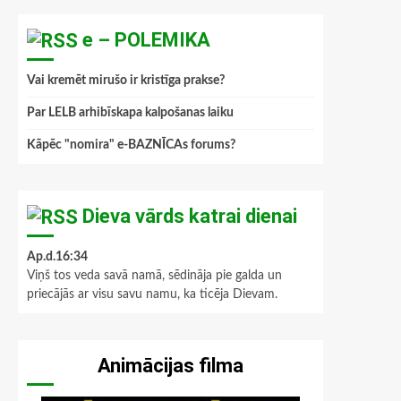
e – POLEMIKA
Vai kremēt mirušo ir kristīga prakse?
Par LELB arhibīskapa kalpošanas laiku
Kāpēc "nomira" e-BAZNĪCAs forums?
Dieva vārds katrai dienai
Ap.d.16:34
Viņš tos veda savā namā, sēdināja pie galda un
priecājās ar visu savu namu, ka ticēja Dievam.
Animācijas filma