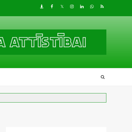
Draugiem
Facebook
Twitter
Instagram
LinkedIn
whatsapp
RSS