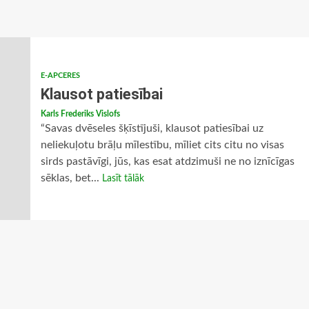
E-APCERES
Klausot patiesībai
Karls Frederiks Vislofs
“Savas dvēseles šķīstījuši, klausot patiesībai uz
neliekuļotu brāļu mīlestību, mīliet cits citu no visas
sirds pastāvīgi, jūs, kas esat atdzimuši ne no iznīcīgas
sēklas, bet...
Lasīt tālāk