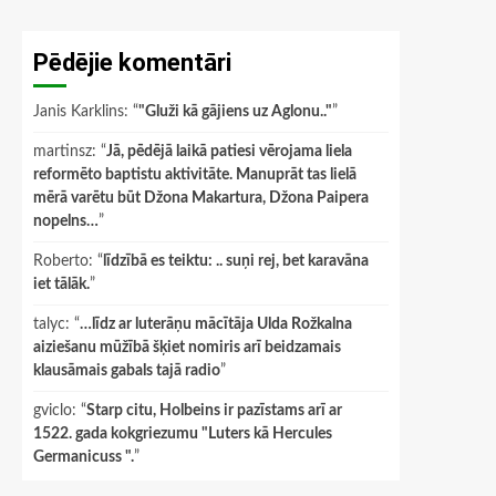
Pēdējie komentāri
Janis Karklins
: “
"Gluži kā gājiens uz Aglonu.."
”
martinsz
: “
Jā, pēdējā laikā patiesi vērojama liela
reformēto baptistu aktivitāte. Manuprāt tas lielā
mērā varētu būt Džona Makartura, Džona Paipera
nopelns…
”
Roberto
: “
līdzībā es teiktu: .. suņi rej, bet karavāna
iet tālāk.
”
talyc
: “
…līdz ar luterāņu mācītāja Ulda Rožkalna
aiziešanu mūžībā šķiet nomiris arī beidzamais
klausāmais gabals tajā radio
”
gviclo
: “
Starp citu, Holbeins ir pazīstams arī ar
1522. gada kokgriezumu "Luters kā Hercules
Germanicuss ".
”