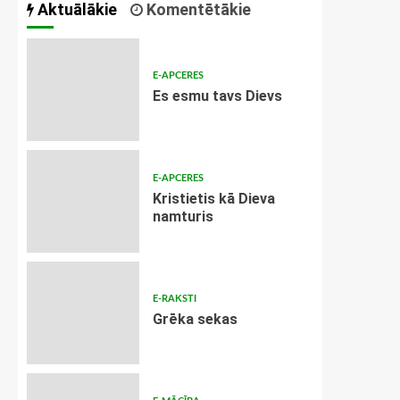
Aktuālākie
Komentētākie
E-APCERES
Es esmu tavs Dievs
E-APCERES
Kristietis kā Dieva
namturis
E-RAKSTI
Grēka sekas