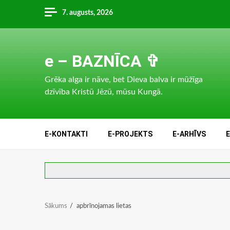
Skip
7. augusts, 2026
to
content
e – BAZNĪCA ✞
Grēka alga ir nāve, bet Dieva balva ir mūžīga
dzīvība Kristū Jēzū, mūsu Kungā.
E-KONTAKTI
E-PROJEKTS
E-ARHĪVS
Sākums
apbrīnojamas lietas