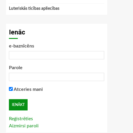
Luteriskās ticības apliecības
Ienāc
e-baznīcēns
Parole
Atceries mani
Reģistrēties
Aizmirsi paroli