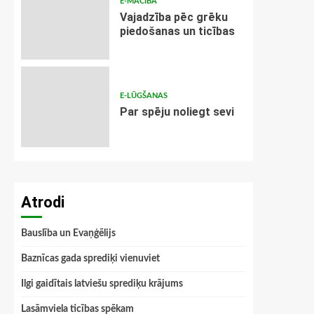
E-MĀCĪBA
Vajadzība pēc grēku
piedošanas un ticības
E-LŪGŠANAS
Par spēju noliegt sevi
Atrodi
Bauslība un Evaņģēlijs
Baznīcas gada sprediķi vienuviet
Ilgi gaidītais latviešu sprediķu krājums
Lasāmviela ticības spēkam