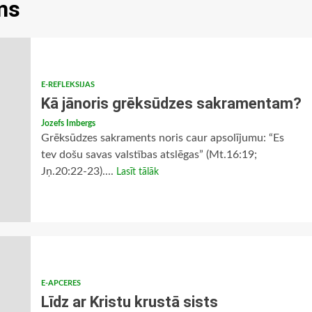
ms
E-REFLEKSIJAS
Kā jānoris grēksūdzes sakramentam?
Jozefs Imbergs
Grēksūdzes sakraments noris caur apsolījumu: “Es
tev došu savas valstības atslēgas” (Mt.16:19;
Jņ.20:22-23)....
Lasīt tālāk
E-APCERES
Līdz ar Kristu krustā sists