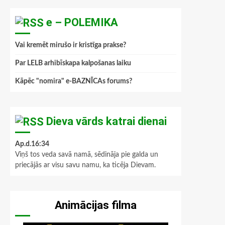
e – POLEMIKA
Vai kremēt mirušo ir kristīga prakse?
Par LELB arhibīskapa kalpošanas laiku
Kāpēc "nomira" e-BAZNĪCAs forums?
Dieva vārds katrai dienai
Ap.d.16:34
Viņš tos veda savā namā, sēdināja pie galda un
priecājās ar visu savu namu, ka ticēja Dievam.
Animācijas filma