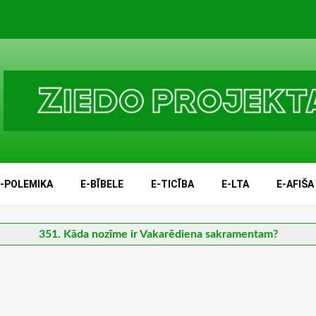
E-POLEMIKA
E-BĪBELE
E-TICĪBA
E-LTA
E-AFIŠA
351. Kāda nozīme ir Vakarēdiena sakramentam?