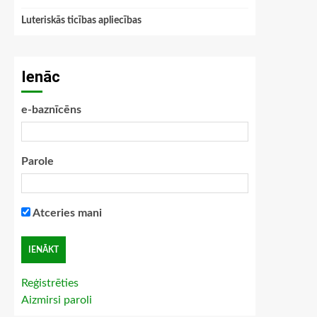
Luteriskās ticības apliecības
Ienāc
e-baznīcēns
Parole
Atceries mani
Reģistrēties
Aizmirsi paroli