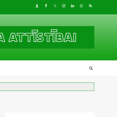
Draugiem
Facebook
Twitter
Instagram
LinkedIn
whatsapp
RSS