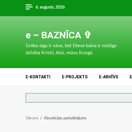
Skip
6. augusts, 2026
to
content
e – BAZNĪCA ✞
Grēka alga ir nāve, bet Dieva balva ir mūžīga
dzīvība Kristū Jēzū, mūsu Kungā.
E-KONTAKTI
E-PROJEKTS
E-ARHĪVS
Sākums
Absolūcijas pasludinājums