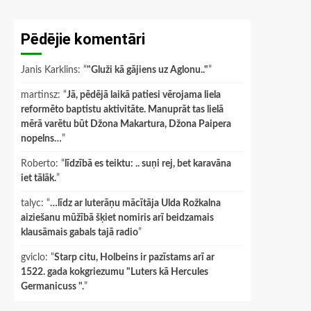
Pēdējie komentāri
Janis Karklins
: “
"Gluži kā gājiens uz Aglonu.."
”
martinsz
: “
Jā, pēdējā laikā patiesi vērojama liela
reformēto baptistu aktivitāte. Manuprāt tas lielā
mērā varētu būt Džona Makartura, Džona Paipera
nopelns…
”
Roberto
: “
līdzībā es teiktu: .. suņi rej, bet karavāna
iet tālāk.
”
talyc
: “
…līdz ar luterāņu mācītāja Ulda Rožkalna
aiziešanu mūžībā šķiet nomiris arī beidzamais
klausāmais gabals tajā radio
”
gviclo
: “
Starp citu, Holbeins ir pazīstams arī ar
1522. gada kokgriezumu "Luters kā Hercules
Germanicuss ".
”