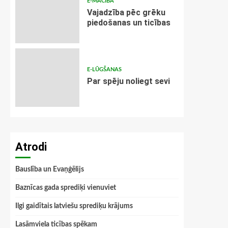
E-MĀCĪBA
Vajadzība pēc grēku
piedošanas un ticības
E-LŪGŠANAS
Par spēju noliegt sevi
Atrodi
Bauslība un Evaņģēlijs
Baznīcas gada sprediķi vienuviet
Ilgi gaidītais latviešu sprediķu krājums
Lasāmviela ticības spēkam