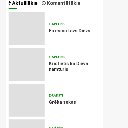
Aktuālākie
Komentētākie
E-APCERES
Es esmu tavs Dievs
E-APCERES
Kristietis kā Dieva
namturis
E-RAKSTI
Grēka sekas