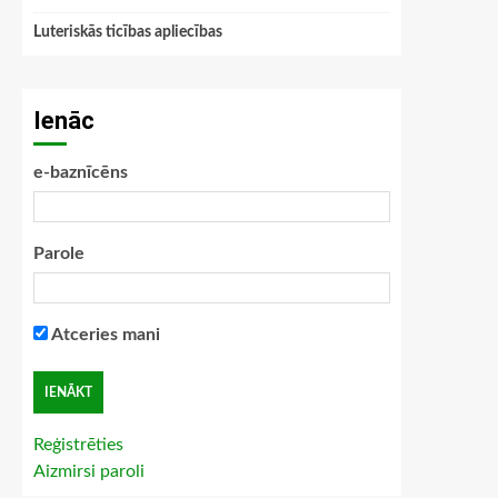
Luteriskās ticības apliecības
Ienāc
e-baznīcēns
Parole
Atceries mani
Reģistrēties
Aizmirsi paroli