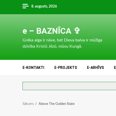
Skip
8. augusts, 2026
to
content
e – BAZNĪCA ✞
Grēka alga ir nāve, bet Dieva balva ir mūžīga
dzīvība Kristū Jēzū, mūsu Kungā.
E-KONTAKTI
E-PROJEKTS
E-ARHĪVS
Sākums
Above The Golden State