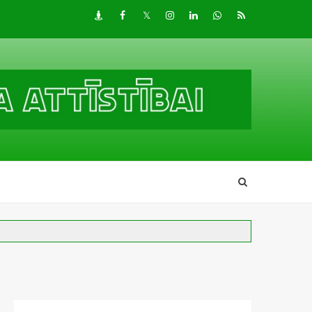
Draugiem
Facebook
Twitter
Instagram
LinkedIn
whatsapp
RSS