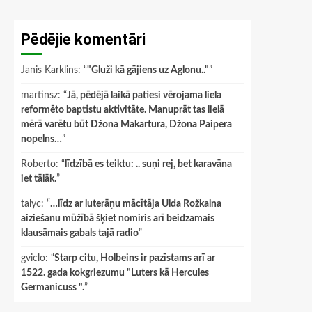
Pēdējie komentāri
Janis Karklins
: “
"Gluži kā gājiens uz Aglonu.."
”
martinsz
: “
Jā, pēdējā laikā patiesi vērojama liela
reformēto baptistu aktivitāte. Manuprāt tas lielā
mērā varētu būt Džona Makartura, Džona Paipera
nopelns…
”
Roberto
: “
līdzībā es teiktu: .. suņi rej, bet karavāna
iet tālāk.
”
talyc
: “
…līdz ar luterāņu mācītāja Ulda Rožkalna
aiziešanu mūžībā šķiet nomiris arī beidzamais
klausāmais gabals tajā radio
”
gviclo
: “
Starp citu, Holbeins ir pazīstams arī ar
1522. gada kokgriezumu "Luters kā Hercules
Germanicuss ".
”