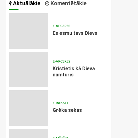
Aktuālākie
Komentētākie
E-APCERES
Es esmu tavs Dievs
E-APCERES
Kristietis kā Dieva
namturis
E-RAKSTI
Grēka sekas