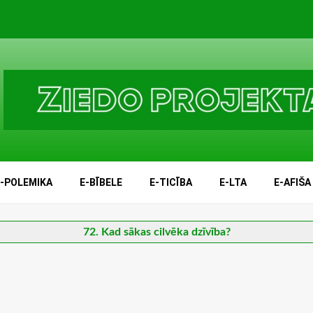
E-POLEMIKA
E-BĪBELE
E-TICĪBA
E-LTA
E-AFIŠA
72. Kad sākas cilvēka dzīvība?