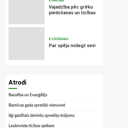
E-MĀCĪBA
Vajadzība pēc grēku
piedošanas un ticības
E-LŪGŠANAS
Par spēju noliegt sevi
Atrodi
Bauslība un Evaņģēlijs
Baznīcas gada sprediķi vienuviet
Ilgi gaidītais latviešu sprediķu krājums
Lasāmviela ticības spēkam