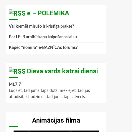
e – POLEMIKA
Vai kremēt mirušo ir kristīga prakse?
Par LELB arhibīskapa kalpošanas laiku
Kāpēc "nomira" e-BAZNĪCAs forums?
Dieva vārds katrai dienai
Mt.7:7
Lūdziet, tad jums taps dots; meklējiet, tad jūs
atradīsit; klaudziniet, tad jums taps atvērts.
Animācijas filma