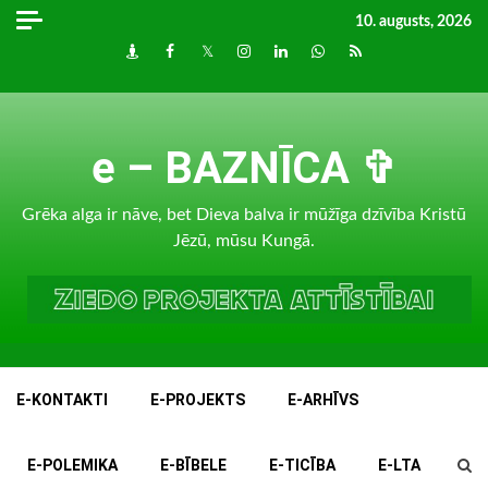
Skip
10. augusts, 2026
to
Draugiem
Facebook
Twitter
Instagram
LinkedIn
whatsapp
RSS
content
e – BAZNĪCA ✞
Grēka alga ir nāve, bet Dieva balva ir mūžīga dzīvība Kristū
Jēzū, mūsu Kungā.
E-KONTAKTI
E-PROJEKTS
E-ARHĪVS
E-POLEMIKA
E-BĪBELE
E-TICĪBA
E-LTA