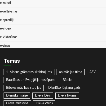
e-raksti
e-refleksijas
e-sprediķi
e-video
e-viktorīnas
e-ziņas
Tēmas
1. Mozus grāmatas skaidrojums
animācijas filma
ASV
Bauslības un Evaņģēlija noslēpumi
Bībele
Bībeles mācības studijas
Dienišķo lūgšanu gads
Dienišķā maize
Dieva Dēls
Dieva likums
Dieva mīlestība
Dieva vārds