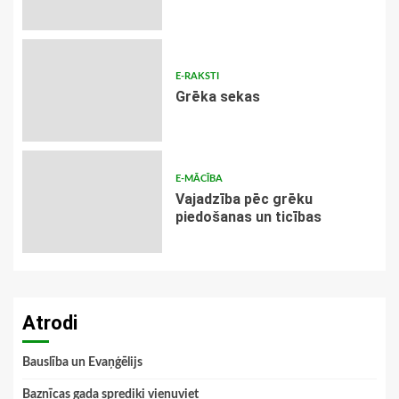
E-RAKSTI
Grēka sekas
E-MĀCĪBA
Vajadzība pēc grēku
piedošanas un ticības
Atrodi
Bauslība un Evaņģēlijs
Baznīcas gada sprediķi vienuviet