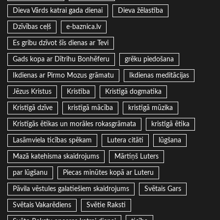
Dieva Vārds katrai gada dienai
Dieva žēlastība
Dzīvības ceļš
e-baznica.lv
Es gribu dzīvot šīs dienas ar Tevi
Gads kopa ar Dītrihu Bonhēferu
grēku piedošana
Ikdienas ar Pirmo Mozus grāmatu
Ikdienas meditācijas
Jēzus Kristus
Kristība
Kristīgā dogmatika
Kristīgā dzīve
kristīgā mācība
kristīgā mūzika
Kristīgās ētikas un morāles rokasgrāmata
kristīgā ētika
Lasāmviela ticības spēkam
Lutera citāti
lūgšana
Mazā katehisma skaidrojums
Mārtiņš Luters
par lūgšanu
Piecas minūtes kopā ar Luteru
Pāvila vēstules galatiešiem skaidrojums
Svētais Gars
Svētais Vakarēdiens
Svētie Raksti