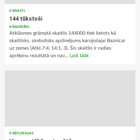
E-RAKSTI
144 tūkstoši
e-baznīcēns
Atklāsmes grāmatā skaitlis 144000 tiek lietots kā
skaitlisks, simbolisks apzīmējums karojošajai Baznīcai
uz zemes (Atkl.7:4; 14:1, 3). Šis skaitlis ir radies
aprēķinu rezultātā un nav...
Lasīt tālāk
E-REFLEKSIJAS