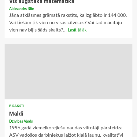
Vis augstākā matemātika
Aleksandrs Bite
Jāņa atklāsmes grāmatā rakstīts, ka izglābto ir 144 000.
Vai tiešām tik vien no visas cilvēces? Vai tad mācītāju
vien nav bijis šāds skaits?...
Lasīt tālāk
E-RAKSTI
Maldi
Dzīvības Vārds
1996.gadā ziemeļkorejiešu naudas viltotāji pārsteidza
ASV vadošos darbiniekus laižot klajā jaunu, kvalitatīvi