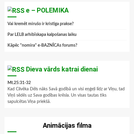
e – POLEMIKA
Vai kremēt mirušo ir kristīga prakse?
Par LELB arhibīskapa kalpošanas laiku
Kāpēc "nomira" e-BAZNĪCAs forums?
Dieva vārds katrai dienai
Mt.25:31-32
Kad Cilvēka Dēls nāks Savā godībā un visi eņģeļi līdz ar Viņu, tad
Viņš sēdēs uz Sava godības krēsla. Un visas tautas tiks
sapulcētas Viņa priekšā.
Animācijas filma