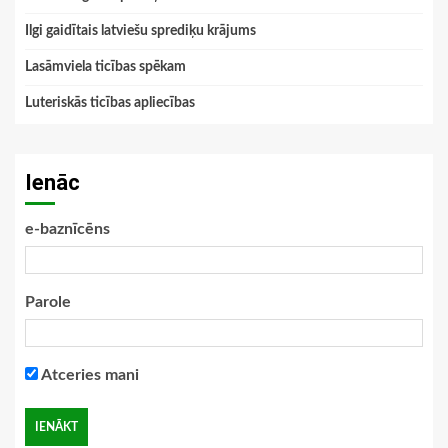
Ilgi gaidītais latviešu sprediķu krājums
Lasāmviela ticības spēkam
Luteriskās ticības apliecības
Ienāc
e-baznīcēns
Parole
Atceries mani