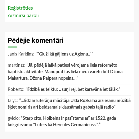
Reģistrēties
Aizmirsi paroli
Pēdējie komentāri
Janis Karklins
: “
"Gluži kā gājiens uz Aglonu.."
”
martinsz
: “
Jā, pēdējā laikā patiesi vērojama liela reformēto
baptistu aktivitāte. Manuprāt tas lielā mērā varētu būt Džona
Makartura, Džona Paipera nopelns…
”
Roberto
: “
līdzībā es teiktu: .. suņi rej, bet karavāna iet tālāk.
”
talyc
: “
…līdz ar luterāņu mācītāja Ulda Rožkalna aiziešanu mūžībā
šķiet nomiris arī beidzamais klausāmais gabals tajā radio
”
gviclo
: “
Starp citu, Holbeins ir pazīstams arī ar 1522. gada
kokgriezumu "Luters kā Hercules Germanicuss ".
”