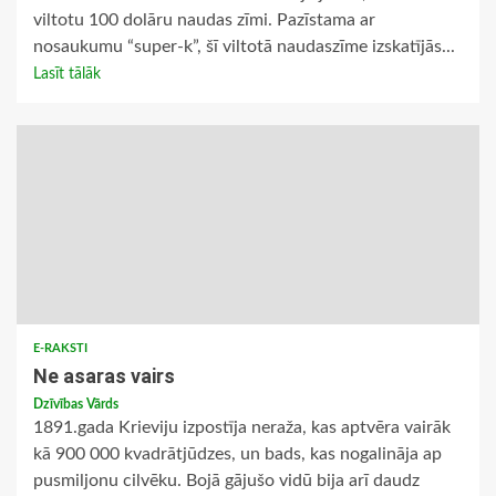
viltotu 100 dolāru naudas zīmi. Pazīstama ar
nosaukumu “super-k”, šī viltotā naudaszīme izskatījās...
Lasīt tālāk
E-RAKSTI
Ne asaras vairs
Dzīvības Vārds
1891.gada Krieviju izpostīja neraža, kas aptvēra vairāk
kā 900 000 kvadrātjūdzes, un bads, kas nogalināja ap
pusmiljonu cilvēku. Bojā gājušo vidū bija arī daudz