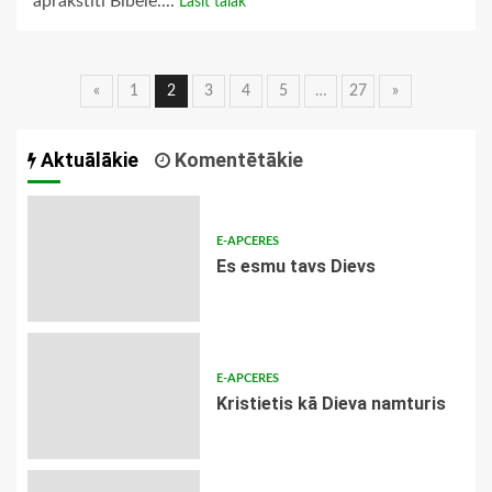
aprakstīti Bībelē....
Lasīt tālāk
Ziņu
«
1
2
3
4
5
…
27
»
navigācija
Aktuālākie
Komentētākie
E-APCERES
Es esmu tavs Dievs
E-APCERES
Kristietis kā Dieva namturis