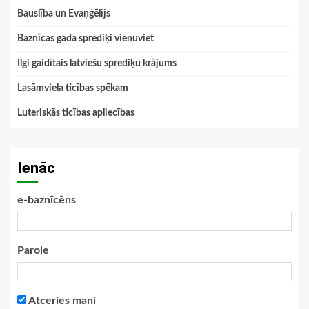
Bauslība un Evaņģēlijs
Baznīcas gada sprediķi vienuviet
Ilgi gaidītais latviešu sprediķu krājums
Lasāmviela ticības spēkam
Luteriskās ticības apliecības
Ienāc
e-baznīcēns
Parole
Atceries mani