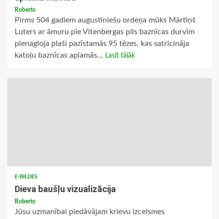
Roberto
Pirms 504 gadiem augustīniešu ordeņa mūks Mārtiņš
Luters ar āmuru pie Vitenbergas pils baznīcas durvīm
pienagloja plaši pazīstamās 95 tēzes, kas satricināja
katoļu baznīcas aplamās...
Lasīt tālāk
E-BILDES
Dieva baušļu vizualizācija
Roberto
Jūsu uzmanībai piedāvājam krievu izcelsmes