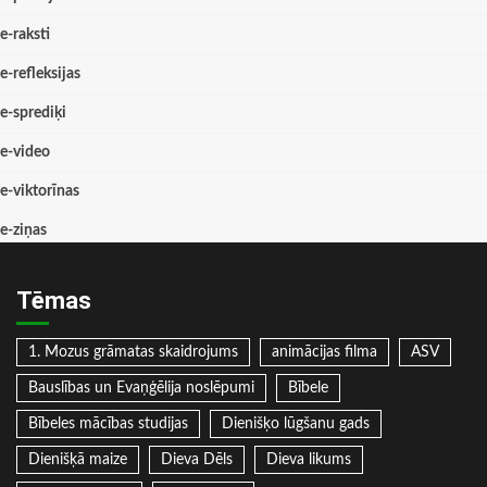
e-raksti
e-refleksijas
e-sprediķi
e-video
e-viktorīnas
e-ziņas
Tēmas
1. Mozus grāmatas skaidrojums
animācijas filma
ASV
Bauslības un Evaņģēlija noslēpumi
Bībele
Bībeles mācības studijas
Dienišķo lūgšanu gads
Dienišķā maize
Dieva Dēls
Dieva likums