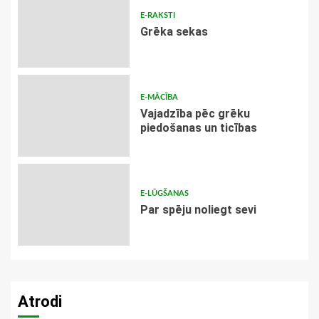
E-RAKSTI
Grēka sekas
E-MĀCĪBA
Vajadzība pēc grēku
piedošanas un ticības
E-LŪGŠANAS
Par spēju noliegt sevi
Atrodi