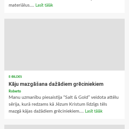
materiālus....
Lasīt tālāk
E-BILDES
Kāju mazgāšana dažādiem grēciniekiem
Roberto
Manu uzmanību piesaistīja “Salt & Gold” veidota attēlu
sērija, kurā redzams kā Jēzum Kristum līdzīgs tēls
mazgā kājas dažādiem grēciniekiem....
Lasīt tālāk