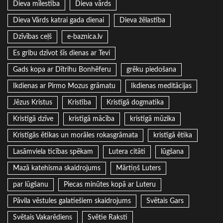
Dieva mīlestība
Dieva vārds
Dieva Vārds katrai gada dienai
Dieva žēlastība
Dzīvības ceļš
e-baznica.lv
Es gribu dzīvot šīs dienas ar Tevi
Gads kopa ar Dītrihu Bonhēferu
grēku piedošana
Ikdienas ar Pirmo Mozus grāmatu
Ikdienas meditācijas
Jēzus Kristus
Kristība
Kristīgā dogmatika
Kristīgā dzīve
kristīgā mācība
kristīgā mūzika
Kristīgās ētikas un morāles rokasgrāmata
kristīgā ētika
Lasāmviela ticības spēkam
Lutera citāti
lūgšana
Mazā katehisma skaidrojums
Mārtiņš Luters
par lūgšanu
Piecas minūtes kopā ar Luteru
Pāvila vēstules galatiešiem skaidrojums
Svētais Gars
Svētais Vakarēdiens
Svētie Raksti