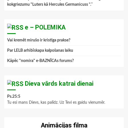
kokgriezumu "Luters kā Hercules Germanicuss ".
”
e – POLEMIKA
Vai kremēt mirušo ir kristīga prakse?
Par LELB arhibīskapa kalpošanas laiku
Kāpēc "nomira" e-BAZNĪCAs forums?
Dieva vārds katrai dienai
Ps.25:5
Tu esi mans Dievs, kas palīdz. Uz Tevi es gaidu vienumēr.
Animācijas filma