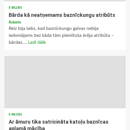
E-BILDES
Bārda kā neatņemams baznīckungu atribūts
Roberto
Reiz bija laiks, kad baznīckungu galvas nebija
iedomājams bez kāda tām piemītoša ārēja atribūta –
bārdas....
Lasīt tālāk
E-BILDES
Ar āmuru tika satricināta katoļu baznīcas
aplamā mācība