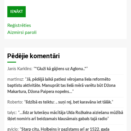
Reģistrēties
Aizmirsi paroli
Pēdējie komentāri
Janis Karklins
: “
"Gluži kā gājiens uz Aglonu.."
”
martinsz
: “
Jā, pēdējā laikā patiesi vērojama liela reformēto
baptistu aktivitāte. Manuprāt tas lielā mērā varētu būt Džona
Makartura, Džona Paipera nopelns…
”
Roberto
: “
līdzībā es teiktu: .. suņi rej, bet karavāna iet tālāk.
”
talyc
: “
…līdz ar luterāņu mācītāja Ulda Rožkalna aiziešanu mūžībā
šķiet nomiris arī beidzamais klausāmais gabals tajā radio
”
gviclo
: “
Starp citu, Holbeins ir pazīstams arī ar 1522. gada