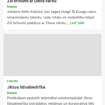
Zili brīnumi ar Dieva vārdu
Roberto
Jokdaris Aldis Kalniņš, kas tagad staigā Tā Kunga ceļus,
izmantodams talantu, rada rotaļu un nodarbību telpai
Zili brīnumi plakātus ar Dieva vārdu....
Lasīt tālāk
E-BILDES
Jēzus lidsabiedrība
Roberto
Piedāvājam apskatīt iedomātai aviokompānijai Jēzus
lidsabiedrība izstrādātos reklāmas un korporatīvā tēls