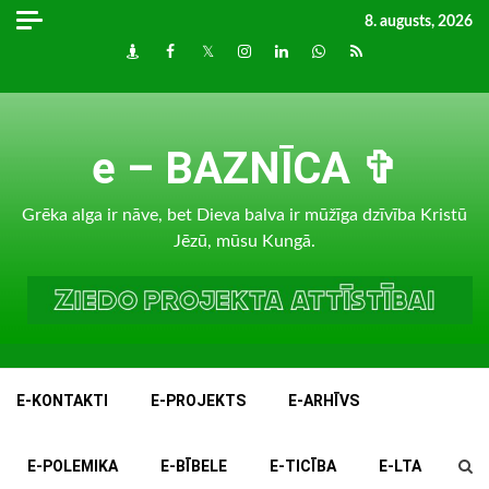
Skip
8. augusts, 2026
to
Draugiem
Facebook
Twitter
Instagram
LinkedIn
whatsapp
RSS
content
e – BAZNĪCA ✞
Grēka alga ir nāve, bet Dieva balva ir mūžīga dzīvība Kristū
Jēzū, mūsu Kungā.
E-KONTAKTI
E-PROJEKTS
E-ARHĪVS
E-POLEMIKA
E-BĪBELE
E-TICĪBA
E-LTA