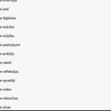
e-intervijas
e-joki
e-lūgšanas
e-mācība
e-mūzika
e-paziņojumi
e-poēzija
e-raksti
e-refleksijas
e-sprediķi
e-video
e-viktorīnas
e-ziņas