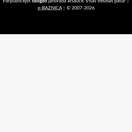
Pārpublicējot
obligāti
jānorāda atsauce. Visas tiesības patur
::
e-BAZNICA
::
© 2007-2026