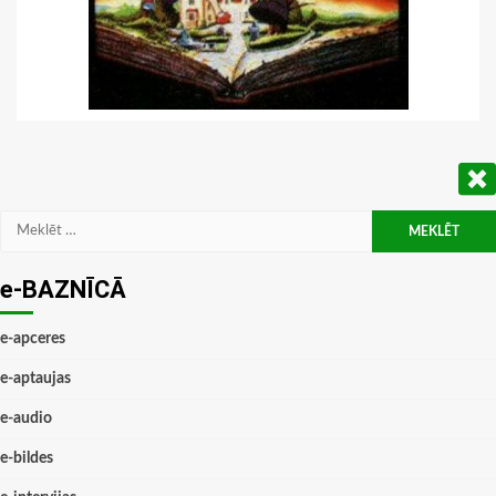
Meklēt:
e-BAZNĪCĀ
e-apceres
e-aptaujas
e-audio
e-bildes