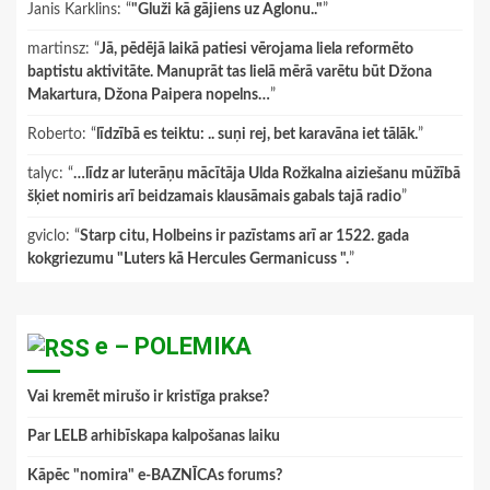
Janis Karklins
: “
"Gluži kā gājiens uz Aglonu.."
”
martinsz
: “
Jā, pēdējā laikā patiesi vērojama liela reformēto
baptistu aktivitāte. Manuprāt tas lielā mērā varētu būt Džona
Makartura, Džona Paipera nopelns…
”
Roberto
: “
līdzībā es teiktu: .. suņi rej, bet karavāna iet tālāk.
”
talyc
: “
…līdz ar luterāņu mācītāja Ulda Rožkalna aiziešanu mūžībā
šķiet nomiris arī beidzamais klausāmais gabals tajā radio
”
gviclo
: “
Starp citu, Holbeins ir pazīstams arī ar 1522. gada
kokgriezumu "Luters kā Hercules Germanicuss ".
”
e – POLEMIKA
Vai kremēt mirušo ir kristīga prakse?
Par LELB arhibīskapa kalpošanas laiku
Kāpēc "nomira" e-BAZNĪCAs forums?