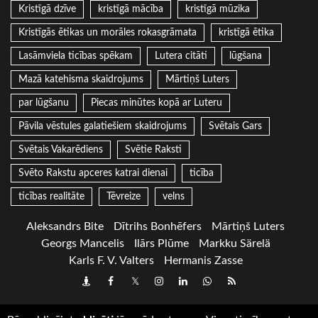
Kristīgā dzīve
kristīgā mācība
kristīgā mūzika
Kristīgās ētikas un morāles rokasgrāmata
kristīgā ētika
Lasāmviela ticības spēkam
Lutera citāti
lūgšana
Mazā katehisma skaidrojums
Mārtiņš Luters
par lūgšanu
Piecas minūtes kopā ar Luteru
Pāvila vēstules galatiešiem skaidrojums
Svētais Gars
Svētais Vakarēdiens
Svētie Raksti
Svēto Rakstu apceres katrai dienai
ticība
ticības realitāte
Tēvreize
velns
Aleksandrs Bite
Dītrihs Bonhēfers
Mārtiņš Luters
Georgs Mancelis
Ilārs Plūme
Markku Särelä
Karls F. V. Valters
Hermanis Zasse
Draugiem
Facebook
Twitter
Instagram
LinkedIn
whatsapp
RSS