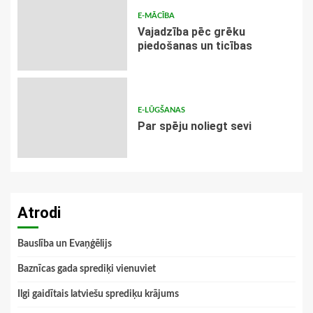
E-MĀCĪBA
Vajadzība pēc grēku
piedošanas un ticības
E-LŪGŠANAS
Par spēju noliegt sevi
Atrodi
Bauslība un Evaņģēlijs
Baznīcas gada sprediķi vienuviet
Ilgi gaidītais latviešu sprediķu krājums