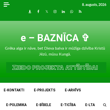
Skip
8. augusts, 2026
to
Draugiem
Facebook
Twitter
Instagram
LinkedIn
whatsapp
RSS
content
e – BAZNĪCA ✞
Grēka alga ir nāve, bet Dieva balva ir mūžīga dzīvība Kristū
Jēzū, mūsu Kungā.
E-KONTAKTI
E-PROJEKTS
E-ARHĪVS
E-POLEMIKA
E-BĪBELE
E-TICĪBA
E-LTA