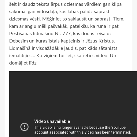
šeit ir daudz teksta ārpus dziesmas vārdiem gan klipa
sākumā, gan vidusdaļā, kas labāk palīdz saprast
dziesmas vēsti. Mēģiniet to saklausīt un saprast. Tiem,
kam ar angļu mēli pašvakāk, pateikšu, ka runa ir pat
Pestīšanas lidmašīnu Nr. 777, kas dodas reisā uz
Debesīm un kuras īstais kapteinis ir Jēzus Kristus.
Lidmašīnā ir visdažādākie ļaudis, pat kāds sātanists
iemaldījies… Kā viņiem tur iet, skatieties video. Un
domājiet līdz.