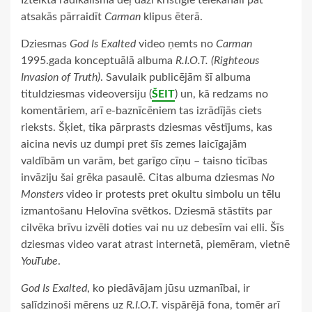
Izteiktā radikālisma dēļ daži kristīgie telekanāli pat
atsakās pārraidīt
Carman
klipus ēterā.
Dziesmas
God Is Exalted
video ņemts no
Carman
1995.gada konceptuālā albuma
R.I.O.T. (Righteous
Invasion of Truth)
. Savulaik publicējām šī albuma
tituldziesmas videoversiju (
ŠEIT
) un, kā redzams no
komentāriem, arī e-baznīcēniem tas izrādījās ciets
rieksts. Šķiet, tika pārprasts dziesmas vēstījums, kas
aicina nevis uz dumpi pret šīs zemes laicīgajām
valdībām un varām, bet garīgo cīņu – taisno ticības
invāziju šai grēka pasaulē. Citas albuma dziesmas
No
Monsters
video ir protests pret okultu simbolu un tēlu
izmantošanu Helovīna svētkos. Dziesmā stāstīts par
cilvēka brīvu izvēli doties vai nu uz debesīm vai elli. Šīs
dziesmas video varat atrast internetā, piemēram, vietnē
YouTube
.
God Is Exalted
, ko piedāvājam jūsu uzmanībai, ir
salīdzinoši mērens uz
R.I.O.T.
vispārējā fona, tomēr arī