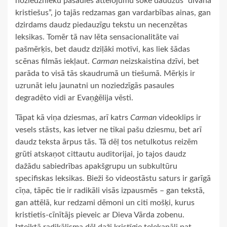
noziedznieku pasaules attēlojumu šokē daudzus “dīvāna
kristiešus”, jo tajās redzamas gan vardarbības ainas, gan
dzirdams daudz piedauzīgu tekstu un necenzētas
leksikas. Tomēr tā nav lēta sensacionalitāte vai
pašmērķis, bet daudz dziļāki motīvi, kas liek šādas
scēnas filmās iekļaut.
Carman
neizskaistina dzīvi, bet
parāda to visā tās skaudrumā un tiešumā. Mērķis ir
uzrunāt ielu jaunatni un noziedzīgās pasaules
degradēto vidi ar Evaņģēlija vēsti.
Tāpat kā viņa dziesmas, arī katrs
Carman
videoklips ir
vesels stāsts, kas ietver ne tikai pašu dziesmu, bet arī
daudz teksta ārpus tās. Tā dēļ tos netulkotus reizēm
grūti atskaņot cittautu auditorijai, jo tajos daudz
dažādu sabiedrības apakšgrupu un subkultūru
specifiskas leksikas. Bieži šo videostāstu saturs ir garīgā
cīņa, tāpēc tie ir radikāli visās izpausmēs – gan tekstā,
gan attēlā, kur redzami dēmoni un citi mošķi, kurus
kristietis-cīnītājs pieveic ar Dieva Vārda zobenu.