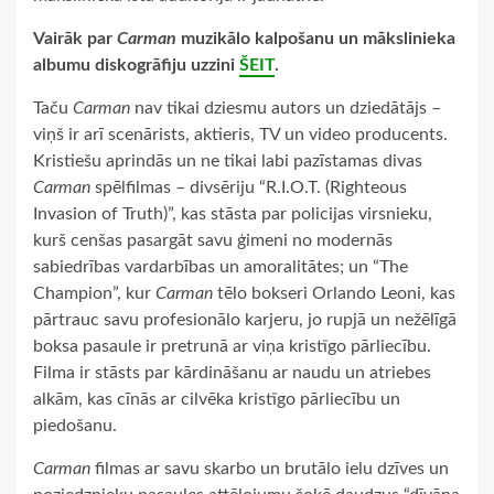
Vairāk par
Carman
muzikālo kalpošanu un mākslinieka
albumu diskogrāfiju uzzini
ŠEIT
.
Taču
Carman
nav tikai dziesmu autors un dziedātājs –
viņš ir arī scenārists, aktieris, TV un video producents.
Kristiešu aprindās un ne tikai labi pazīstamas divas
Carman
spēlfilmas – divsēriju “R.I.O.T. (Righteous
Invasion of Truth)”, kas stāsta par policijas virsnieku,
kurš cenšas pasargāt savu ģimeni no modernās
sabiedrības vardarbības un amoralitātes; un “The
Champion”, kur
Carman
tēlo bokseri Orlando Leoni, kas
pārtrauc savu profesionālo karjeru, jo rupjā un nežēlīgā
boksa pasaule ir pretrunā ar viņa kristīgo pārliecību.
Filma ir stāsts par kārdināšanu ar naudu un atriebes
alkām, kas cīnās ar cilvēka kristīgo pārliecību un
piedošanu.
Carman
filmas ar savu skarbo un brutālo ielu dzīves un