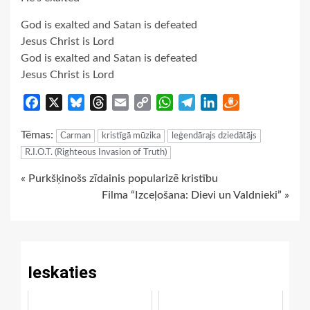
God is exalted and Satan is defeated
Jesus Christ is Lord
God is exalted and Satan is defeated
Jesus Christ is Lord
Facebook
X
Bluesky
Threads
Email
Copy
WhatsApp
Telegram
LinkedIn
Draugiem
Link
Tēmas:
Carman
kristīgā mūzika
leģendārajs dziedātājs
R.I.O.T. (Righteous Invasion of Truth)
Continue
« Purkšķinošs zīdainis popularizē kristību
Filma “Izceļošana: Dievi un Valdnieki” »
Reading
Ieskaties