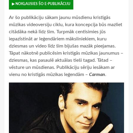
▶ NOKLAUSIES ŠO E-PUBLIKĀCIJU
Ar šo publikāciju sākam jaunu mūsdienu kristīgās
mūzikas videoversiju ciklu, kura koncepcija būs mazliet
citādāka nekā līdz šim. Turpmāk centīsimies jūs
iepazīstināt ar leģendāriem māksliniekiem, kuru
dziesmas un video līdz šim bijušas mazāk pieejamas.
Tāpat nākotnē publicēsim kristīgās mūzikas jaunumus –
dziesmas, kas pasaulē aktuālas tieši tagad. Tātad –
vēsture un mūsdienas. Publikāciju sēriju iesākam ar
vienu no kristīgās mūzikas leģendām –
Carman
.