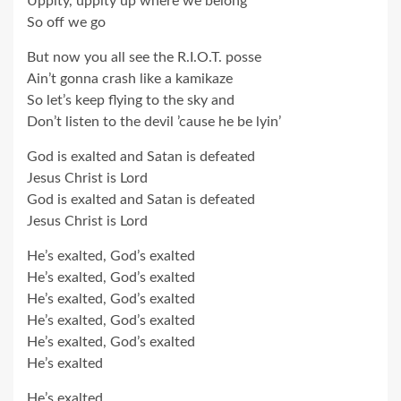
Uppity, uppity up where we belong
So off we go
But now you all see the R.I.O.T. posse
Ain’t gonna crash like a kamikaze
So let’s keep flying to the sky and
Don’t listen to the devil ’cause he be lyin’
God is exalted and Satan is defeated
Jesus Christ is Lord
God is exalted and Satan is defeated
Jesus Christ is Lord
He’s exalted, God’s exalted
He’s exalted, God’s exalted
He’s exalted, God’s exalted
He’s exalted, God’s exalted
He’s exalted, God’s exalted
He’s exalted
He’s exalted