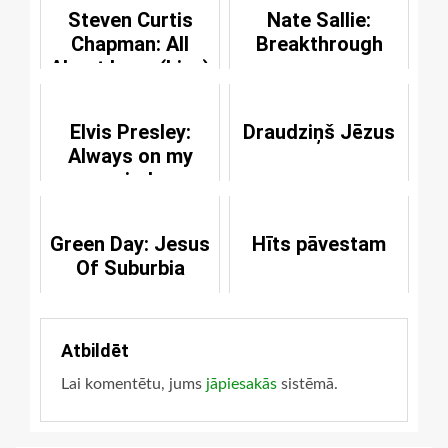
Steven Curtis
Nate Sallie:
Chapman: All
Breakthrough
About Love (Live)
Elvis Presley:
Draudziņš Jēzus
Always on my
mind
Green Day: Jesus
Hīts pāvestam
Of Suburbia
Atbildēt
Lai komentētu, jums
jāpiesakās
sistēmā.