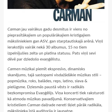
Carman
jau vairākus gadu desmitus ir viens no
pieprasītākajiem un populārākajiem kristīgajiem
māksliniekiem gan ASV, gan starptautiskajā arēnā. Viņš
ierakstījis vairāk nekā 30 albumus, 15 no tiem
izpelnījušies zelta un platīna statusu. Pats viņš sevi
dēvē par dziedošo evaņģēlistu.
Carmen
mūzikai piemīt ekspresīvs, dinamisks
skanējums, tajā sastopami visdažādākie mūzikas stili –
popmūzika, roks, balādes, reps, latino, slava &
pielūgsme. Dziesmās paustā vēsts ir radikāls
bezkompromisa Evaņģēlijs. Viņa koncerti tiek raksturoti
kā atmoda mūzikas pavadījumā. Konservatīvajiem
kristiešiem
Carman
daiļrade nereti šķiet pārāk radikāla,
mākslinieka īstā auditorija ir jaunatne.