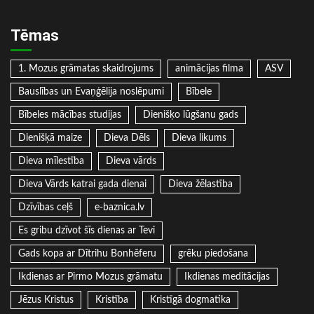
Tēmas
1. Mozus grāmatas skaidrojums
animācijas filma
ASV
Bauslības un Evaņģēlija noslēpumi
Bībele
Bībeles mācības studijas
Dienišķo lūgšanu gads
Dienišķā maize
Dieva Dēls
Dieva likums
Dieva mīlestība
Dieva vārds
Dieva Vārds katrai gada dienai
Dieva žēlastība
Dzīvības ceļš
e-baznica.lv
Es gribu dzīvot šīs dienas ar Tevi
Gads kopa ar Dītrihu Bonhēferu
grēku piedošana
Ikdienas ar Pirmo Mozus grāmatu
Ikdienas meditācijas
Jēzus Kristus
Kristība
Kristīgā dogmatika