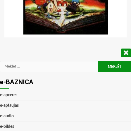
Meklēt:
e-BAZNĪCĀ
e-apceres
e-aptaujas
e-audio
e-bildes