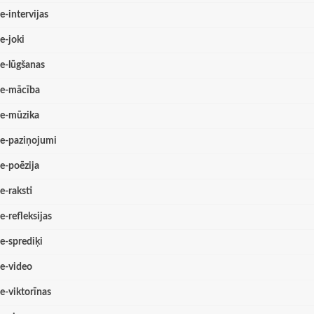
e-intervijas
e-joki
e-lūgšanas
e-mācība
e-mūzika
e-paziņojumi
e-poēzija
e-raksti
e-refleksijas
e-sprediķi
e-video
e-viktorīnas