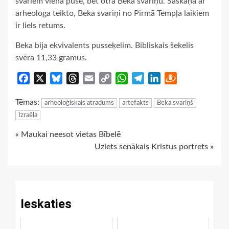
svariem vienā pusē, bet otrā Beka svariņu. Saskaņā ar
arheologa teikto, Beka svariņi no Pirmā Tempļa laikiem
ir liels retums.
Beka bija ekvivalents pusseķelim. Bibliskais šekelis
svēra 11,33 gramus.
Facebook
X
Bluesky
Threads
Email
Copy
WhatsApp
Telegram
LinkedIn
Draugiem
Link
Tēmas:
arheoloģiskais atradums
artefakts
Beka svariņš
Izraēla
Continue
« Maukai neesot vietas Bībelē
Uziets senākais Kristus portrets »
Reading
Ieskaties