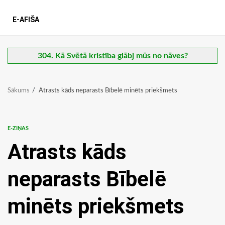
E-AFIŠA
304. Kā Svētā kristība glābj mūs no nāves?
Sākums
Atrasts kāds neparasts Bībelē minēts priekšmets
E-ZIŅAS
Atrasts kāds
neparasts Bībelē
minēts priekšmets