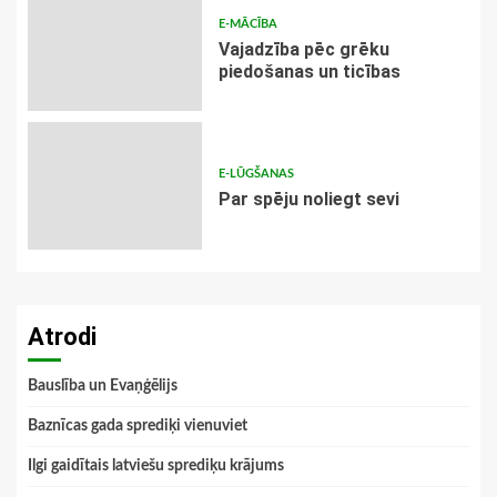
E-MĀCĪBA
Vajadzība pēc grēku
piedošanas un ticības
E-LŪGŠANAS
Par spēju noliegt sevi
Atrodi
Bauslība un Evaņģēlijs
Baznīcas gada sprediķi vienuviet
Ilgi gaidītais latviešu sprediķu krājums