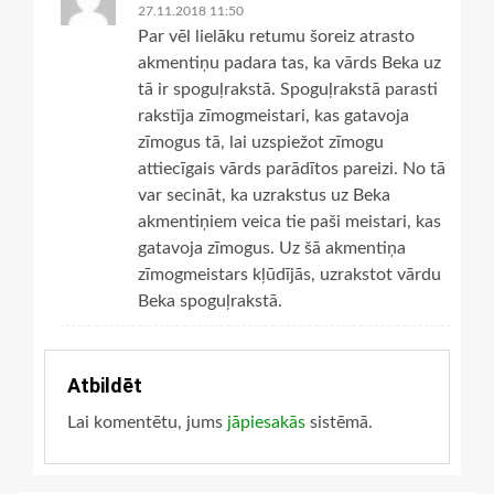
27.11.2018 11:50
Par vēl lielāku retumu šoreiz atrasto
akmentiņu padara tas, ka vārds Beka uz
tā ir spoguļrakstā. Spoguļrakstā parasti
rakstīja zīmogmeistari, kas gatavoja
zīmogus tā, lai uzspiežot zīmogu
attiecīgais vārds parādītos pareizi. No tā
var secināt, ka uzrakstus uz Beka
akmentiņiem veica tie paši meistari, kas
gatavoja zīmogus. Uz šā akmentiņa
zīmogmeistars kļūdījās, uzrakstot vārdu
Beka spoguļrakstā.
Atbildēt
Lai komentētu, jums
jāpiesakās
sistēmā.