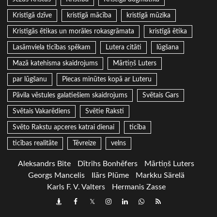
Kristīgā dzīve
kristīgā mācība
kristīgā mūzika
Kristīgās ētikas un morāles rokasgrāmata
kristīgā ētika
Lasāmviela ticības spēkam
Lutera citāti
lūgšana
Mazā katehisma skaidrojums
Mārtiņš Luters
par lūgšanu
Piecas minūtes kopā ar Luteru
Pāvila vēstules galatiešiem skaidrojums
Svētais Gars
Svētais Vakarēdiens
Svētie Raksti
Svēto Rakstu apceres katrai dienai
ticība
ticības realitāte
Tēvreize
velns
Aleksandrs Bite
Dītrihs Bonhēfers
Mārtiņš Luters
Georgs Mancelis
Ilārs Plūme
Markku Särelä
Karls F. V. Valters
Hermanis Zasse
Draugiem
Facebook
Twitter
Instagram
LinkedIn
whatsapp
RSS