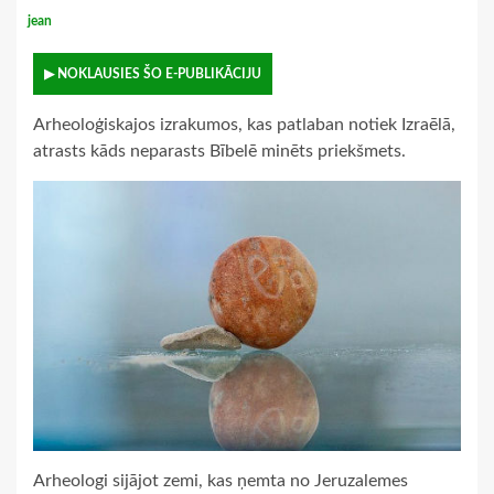
jean
▶ NOKLAUSIES ŠO E-PUBLIKĀCIJU
Arheoloģiskajos izrakumos, kas patlaban notiek Izraēlā,
atrasts kāds neparasts Bībelē minēts priekšmets.
Arheologi sijājot zemi, kas ņemta no Jeruzalemes