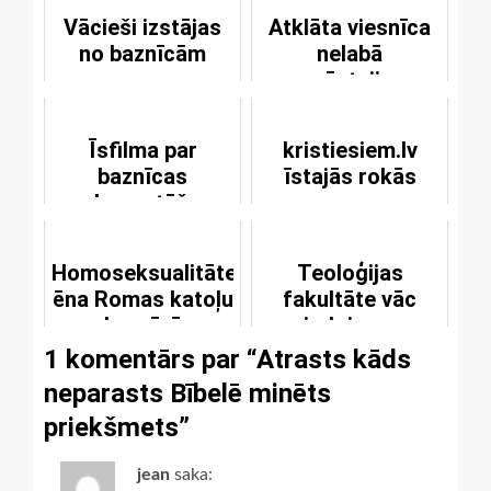
Vācieši izstājas
Atklāta viesnīca
no baznīcām
nelabā
apsēstajiem
Īsfilma par
kristiesiem.lv
baznīcas
īstajās rokās
demontāžu
Homoseksualitātes
Teoloģijas
ēna Romas katoļu
fakultāte vāc
baznīcā
ziedojumus
1 komentārs par “
Atrasts kāds
neparasts Bībelē minēts
priekšmets
”
jean
saka: