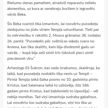
Rietumu sienas pamatiem, atraduši neparastu nelielu
akmentiņu, uz kura ar senebreju burtiem ir iegravēts
vārds Beka.
Šis Beka svariņš tika izmantots, lai nosvērtu pusseķeļa
ziedojumu no jūdu vīriem Tempļa uzturēšanai. Tieši par
šo mērvienību ir rakstīts 2. Mozus grāmatas 38. nodaļas
26. pantā: “Pusseķelis pēc svētnīcas seķeļu svara no
ikviena, kas tika skaitīts, kam bija divdesmit gadu un
vairāk, – kopā bija seši simti trīs tūkstoši pieci simti
piecdesmit vīru.”
Arheologs Eli Šukron, kas vada izrakumus, skaidroja, ka
laikā, kad pusseķeļa nodoklis tika nests uz Templi –
Pirmā Tempļa laikā (laika posms no 10. gadsimta pirms
Kristus, kad Salamana laikā to uzbūvēja, līdz 586.
gadam pirms Kristus, kad babilonieši to izpostīja) – vēl
nebija monētas. Tad viņi izmantoja sudraba gabaliņus.
Lai nosvērtu šos sudraba gabaliņus, viņi tos lika uz