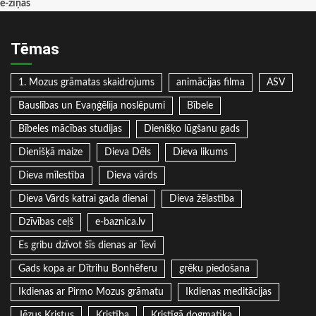
e-ziņas
Tēmas
1. Mozus grāmatas skaidrojums
animācijas filma
ASV
Bauslības un Evaņģēlija noslēpumi
Bībele
Bībeles mācības studijas
Dienišķo lūgšanu gads
Dienišķā maize
Dieva Dēls
Dieva likums
Dieva mīlestība
Dieva vārds
Dieva Vārds katrai gada dienai
Dieva žēlastība
Dzīvības ceļš
e-baznica.lv
Es gribu dzīvot šīs dienas ar Tevi
Gads kopa ar Dītrihu Bonhēferu
grēku piedošana
Ikdienas ar Pirmo Mozus grāmatu
Ikdienas meditācijas
Jēzus Kristus
Kristība
Kristīgā dogmatika