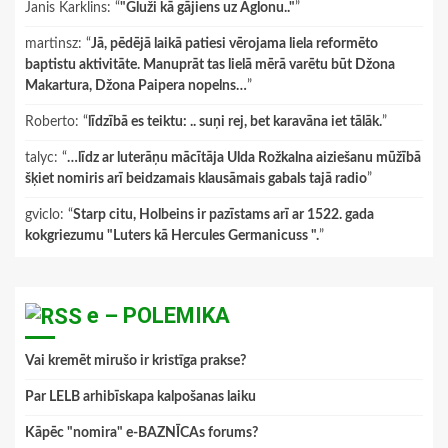
Janis Karklins
: “
"Gluži kā gājiens uz Aglonu.."
”
martinsz
: “
Jā, pēdējā laikā patiesi vērojama liela reformēto
baptistu aktivitāte. Manuprāt tas lielā mērā varētu būt Džona
Makartura, Džona Paipera nopelns…
”
Roberto
: “
līdzībā es teiktu: .. suņi rej, bet karavāna iet tālāk.
”
talyc
: “
…līdz ar luterāņu mācītāja Ulda Rožkalna aiziešanu mūžībā
šķiet nomiris arī beidzamais klausāmais gabals tajā radio
”
gviclo
: “
Starp citu, Holbeins ir pazīstams arī ar 1522. gada
kokgriezumu "Luters kā Hercules Germanicuss ".
”
e – POLEMIKA
Vai kremēt mirušo ir kristīga prakse?
Par LELB arhibīskapa kalpošanas laiku
Kāpēc "nomira" e-BAZNĪCAs forums?