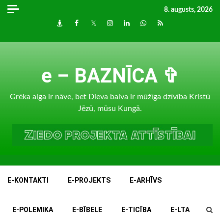
Skip
8. augusts, 2026
to
Draugiem
Facebook
Twitter
Instagram
LinkedIn
whatsapp
RSS
content
e – BAZNĪCA ✞
Grēka alga ir nāve, bet Dieva balva ir mūžīga dzīvība Kristū
Jēzū, mūsu Kungā.
E-KONTAKTI
E-PROJEKTS
E-ARHĪVS
E-POLEMIKA
E-BĪBELE
E-TICĪBA
E-LTA