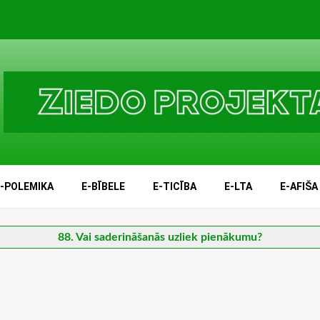
E-POLEMIKA
E-BĪBELE
E-TICĪBA
E-LTA
E-AFIŠA
88. Vai saderināšanās uzliek pienākumu?