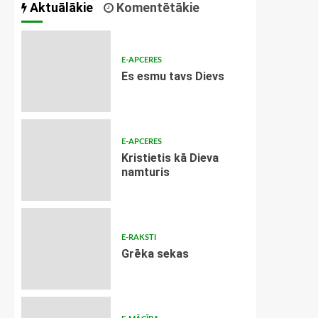
Aktuālākie
Komentētākie
E-APCERES
Es esmu tavs Dievs
E-APCERES
Kristietis kā Dieva
namturis
E-RAKSTI
Grēka sekas