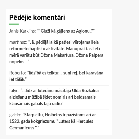
Pēdējie komentāri
Janis Karklins
: “
"Gluži kā gājiens uz Aglonu.."
”
martinsz
: “
Jā, pēdējā laikā patiesi vērojama liela
reformēto baptistu aktivitāte. Manuprāt tas lielā
mērā varētu būt Džona Makartura, Džona Paipera
nopelns…
”
Roberto
: “
līdzībā es teiktu: .. suņi rej, bet karavāna
iet tālāk.
”
talyc
: “
…līdz ar luterāņu mācītāja Ulda Rožkalna
aiziešanu mūžībā šķiet nomiris arī beidzamais
klausāmais gabals tajā radio
”
gviclo
: “
Starp citu, Holbeins ir pazīstams arī ar
1522. gada kokgriezumu "Luters kā Hercules
Germanicuss ".
”