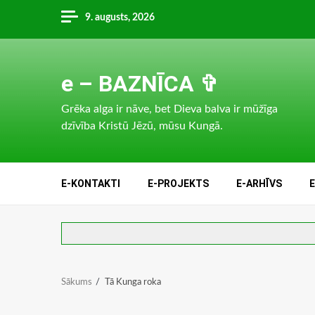
Skip
9. augusts, 2026
to
content
e – BAZNĪCA ✞
Grēka alga ir nāve, bet Dieva balva ir mūžīga
dzīvība Kristū Jēzū, mūsu Kungā.
E-KONTAKTI
E-PROJEKTS
E-ARHĪVS
Sākums
Tā Kunga roka