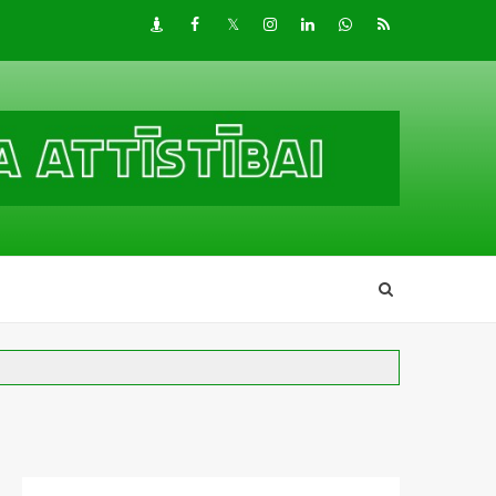
Draugiem
Facebook
Twitter
Instagram
LinkedIn
whatsapp
RSS