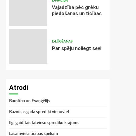
E-MĀCĪBA
Vajadzība pēc grēku
piedošanas un ticības
E-LŪGŠANAS
Par spēju noliegt sevi
Atrodi
Bauslība un Evaņģēlijs
Baznīcas gada sprediķi vienuviet
Ilgi gaidītais latviešu sprediķu krājums
Lasāmviela ticības spēkam