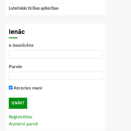
Luteriskās ticības apliecības
Ienāc
e-baznīcēns
Parole
Atceries mani
Reģistrēties
Aizmirsi paroli