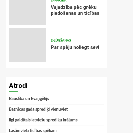
E-MĀCĪBA
Vajadzība pēc grēku
piedošanas un ticības
E-LŪGŠANAS
Par spēju noliegt sevi
Atrodi
Bauslība un Evaņģēlijs
Baznīcas gada sprediķi vienuviet
Ilgi gaidītais latviešu sprediķu krājums
Lasāmviela ticības spēkam