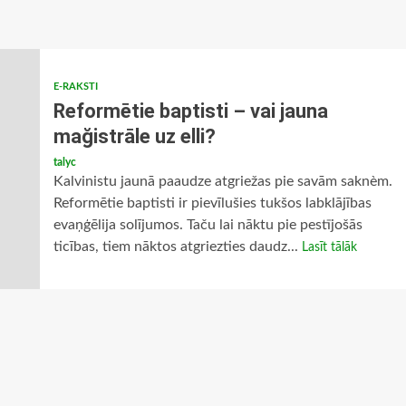
E-RAKSTI
Reformētie baptisti – vai jauna
mağistrāle uz elli?
talyc
Kalvinistu jaunā paaudze atgriežas pie savām saknèm.
Reformētie baptisti ir pievīlušies tukšos labklājības
evaņģēlija solījumos. Taču lai nāktu pie pestījošās
ticības, tiem nāktos atgriezties daudz...
Lasīt tālāk