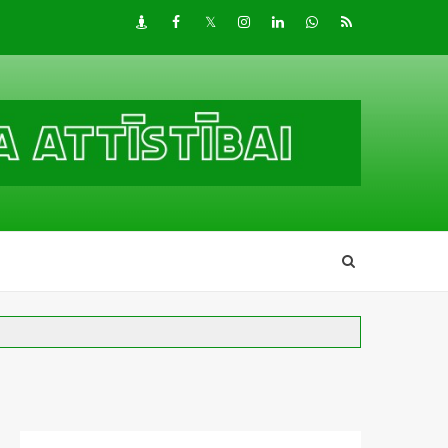
Draugiem
Facebook
Twitter
Instagram
LinkedIn
whatsapp
RSS