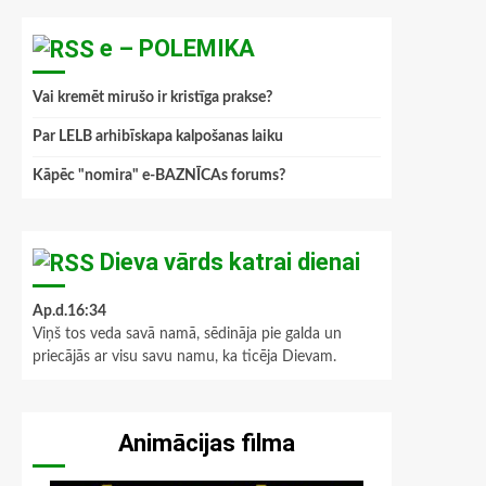
e – POLEMIKA
Vai kremēt mirušo ir kristīga prakse?
Par LELB arhibīskapa kalpošanas laiku
Kāpēc "nomira" e-BAZNĪCAs forums?
Dieva vārds katrai dienai
Ap.d.16:34
Viņš tos veda savā namā, sēdināja pie galda un
priecājās ar visu savu namu, ka ticēja Dievam.
Animācijas filma