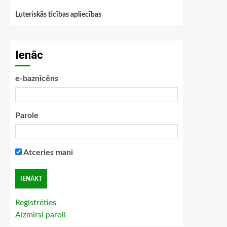
Luteriskās ticības apliecības
Ienāc
e-baznīcēns
Parole
Atceries mani
Reģistrēties
Aizmirsi paroli