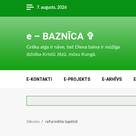
Skip
7. augusts, 2026
to
content
e – BAZNĪCA ✞
Grēka alga ir nāve, bet Dieva balva ir mūžīga
dzīvība Kristū Jēzū, mūsu Kungā.
E-KONTAKTI
E-PROJEKTS
E-ARHĪVS
Sākums
reformētie baptisti