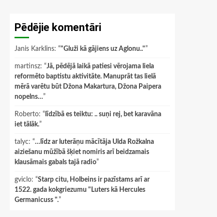
Pēdējie komentāri
Janis Karklins
: “
"Gluži kā gājiens uz Aglonu.."
”
martinsz
: “
Jā, pēdējā laikā patiesi vērojama liela
reformēto baptistu aktivitāte. Manuprāt tas lielā
mērā varētu būt Džona Makartura, Džona Paipera
nopelns…
”
Roberto
: “
līdzībā es teiktu: .. suņi rej, bet karavāna
iet tālāk.
”
talyc
: “
…līdz ar luterāņu mācītāja Ulda Rožkalna
aiziešanu mūžībā šķiet nomiris arī beidzamais
klausāmais gabals tajā radio
”
gviclo
: “
Starp citu, Holbeins ir pazīstams arī ar
1522. gada kokgriezumu "Luters kā Hercules
Germanicuss ".
”