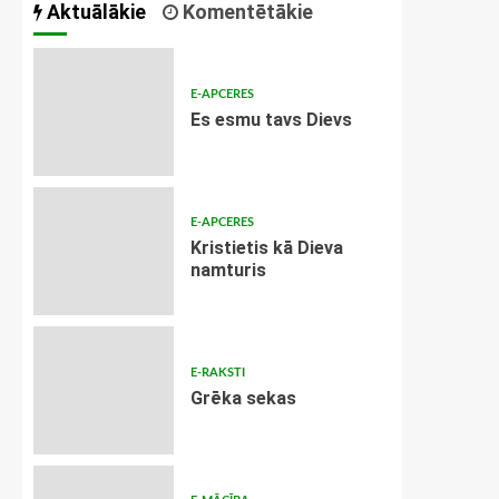
Aktuālākie
Komentētākie
E-APCERES
Es esmu tavs Dievs
E-APCERES
Kristietis kā Dieva
namturis
E-RAKSTI
Grēka sekas