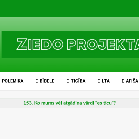
E-POLEMIKA
E-BĪBELE
E-TICĪBA
E-LTA
E-AFIŠA
153. Ko mums vēl atgādina vārdi "es ticu"?