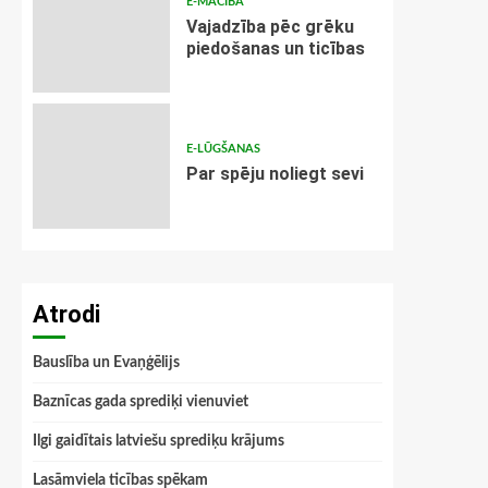
E-MĀCĪBA
Vajadzība pēc grēku
piedošanas un ticības
E-LŪGŠANAS
Par spēju noliegt sevi
Atrodi
Bauslība un Evaņģēlijs
Baznīcas gada sprediķi vienuviet
Ilgi gaidītais latviešu sprediķu krājums
Lasāmviela ticības spēkam