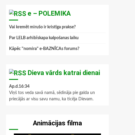
e – POLEMIKA
Vai kremēt mirušo ir kristīga prakse?
Par LELB arhibīskapa kalpošanas laiku
Kāpēc "nomira" e-BAZNĪCAs forums?
Dieva vārds katrai dienai
Ap.d.16:34
Viņš tos veda savā namā, sēdināja pie galda un
priecājās ar visu savu namu, ka ticēja Dievam.
Animācijas filma