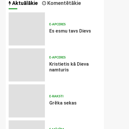
Aktuālākie
Komentētākie
E-APCERES
Es esmu tavs Dievs
E-APCERES
Kristietis kā Dieva
namturis
E-RAKSTI
Grēka sekas