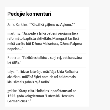
Pēdējie komentāri
Janis Karklins
: “
"Gluži kā gājiens uz Aglonu.."
”
martinsz
: “
Jā, pēdējā laikā patiesi vērojama liela
reformēto baptistu aktivitāte. Manuprāt tas lielā
mērā varētu būt Džona Makartura, Džona Paipera
nopelns…
”
Roberto
: “
līdzībā es teiktu: .. suņi rej, bet karavāna
iet tālāk.
”
talyc
: “
…līdz ar luterāņu mācītāja Ulda Rožkalna
aiziešanu mūžībā šķiet nomiris arī beidzamais
klausāmais gabals tajā radio
”
gviclo
: “
Starp citu, Holbeins ir pazīstams arī ar
1522. gada kokgriezumu "Luters kā Hercules
Germanicuss ".
”