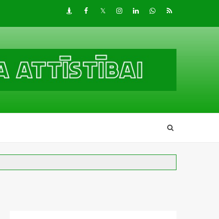
Draugiem
Facebook
Twitter
Instagram
LinkedIn
whatsapp
RSS