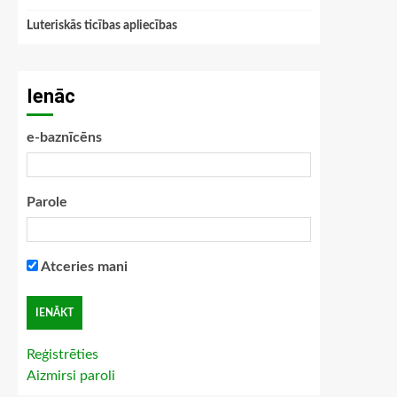
Luteriskās ticības apliecības
Ienāc
e-baznīcēns
Parole
Atceries mani
Reģistrēties
Aizmirsi paroli