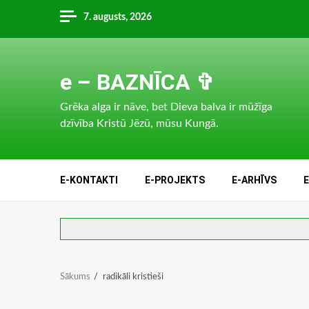
Skip
7. augusts, 2026
to
content
e – BAZNĪCA ✞
Grēka alga ir nāve, bet Dieva balva ir mūžīga
dzīvība Kristū Jēzū, mūsu Kungā.
E-KONTAKTI
E-PROJEKTS
E-ARHĪVS
Sākums
radikāli kristieši