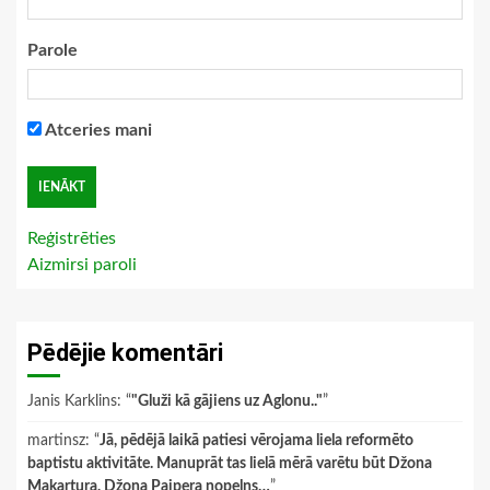
Parole
Atceries mani
Reģistrēties
Aizmirsi paroli
Pēdējie komentāri
Janis Karklins
: “
"Gluži kā gājiens uz Aglonu.."
”
martinsz
: “
Jā, pēdējā laikā patiesi vērojama liela reformēto
baptistu aktivitāte. Manuprāt tas lielā mērā varētu būt Džona
Makartura, Džona Paipera nopelns…
”