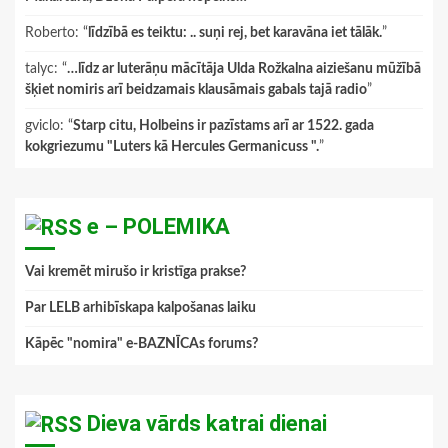
Roberto
: “
līdzībā es teiktu: .. suņi rej, bet karavāna iet tālāk.
”
talyc
: “
…līdz ar luterāņu mācītāja Ulda Rožkalna aiziešanu mūžībā
šķiet nomiris arī beidzamais klausāmais gabals tajā radio
”
gviclo
: “
Starp citu, Holbeins ir pazīstams arī ar 1522. gada
kokgriezumu "Luters kā Hercules Germanicuss ".
”
e – POLEMIKA
Vai kremēt mirušo ir kristīga prakse?
Par LELB arhibīskapa kalpošanas laiku
Kāpēc "nomira" e-BAZNĪCAs forums?
Dieva vārds katrai dienai