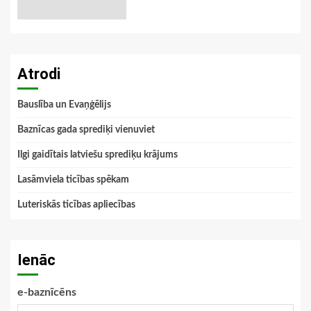
Atrodi
Bauslība un Evaņģēlijs
Baznīcas gada sprediķi vienuviet
Ilgi gaidītais latviešu sprediķu krājums
Lasāmviela ticības spēkam
Luteriskās ticības apliecības
Ienāc
e-baznīcēns