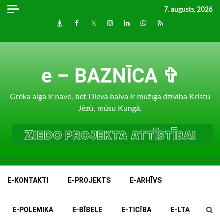
Skip
7. augusts, 2026
to
Draugiem
Facebook
Twitter
Instagram
LinkedIn
whatsapp
RSS
content
e – BAZNĪCA ✞
Grēka alga ir nāve, bet Dieva balva ir mūžīga dzīvība Kristū
Jēzū, mūsu Kungā.
E-KONTAKTI
E-PROJEKTS
E-ARHĪVS
E-POLEMIKA
E-BĪBELE
E-TICĪBA
E-LTA