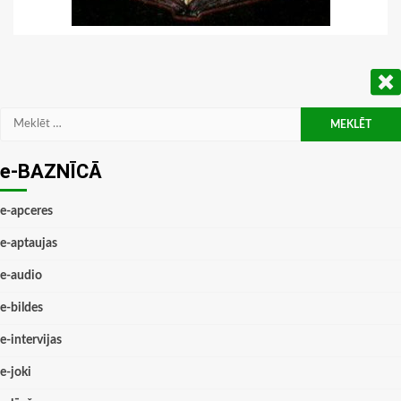
Meklēt:
e-BAZNĪCĀ
e-apceres
e-aptaujas
e-audio
e-bildes
e-intervijas
e-joki