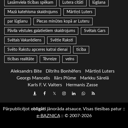
Lasāmviela ticības spēkam
Lutera citāti
lūgšana
Mazā katehisma skaidrojums
Mārtiņš Luters
par lūgšanu
Piecas minūtes kopā ar Luteru
Pāvila vēstules galatiešiem skaidrojums
Svētais Gars
Svētais Vakarēdiens
Svētie Raksti
Svēto Rakstu apceres katrai dienai
ticība
ticības realitāte
Tēvreize
velns
Aleksandrs Bite
Dītrihs Bonhēfers
Mārtiņš Luters
Georgs Mancelis
Ilārs Plūme
Markku Särelä
Karls F. V. Valters
Hermanis Zasse
Draugiem
Facebook
Twitter
Instagram
LinkedIn
whatsapp
RSS
Pārpublicējot
obligāti
jānorāda atsauce. Visas tiesības patur
::
e-BAZNICA
::
© 2007-2026