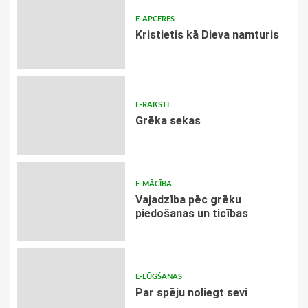
E-APCERES
Kristietis kā Dieva namturis
E-RAKSTI
Grēka sekas
E-MĀCĪBA
Vajadzība pēc grēku
piedošanas un ticības
E-LŪGŠANAS
Par spēju noliegt sevi