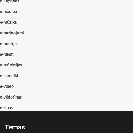
e-lūgšanas
e-mācība
e-mūzika
e-paziņojumi
e-poēzija
e-raksti
e-refleksijas
e-sprediķi
e-video
e-viktorīnas
e-ziņas
Tēmas