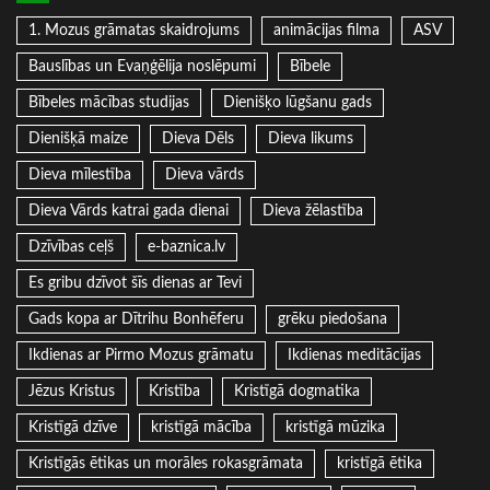
1. Mozus grāmatas skaidrojums
animācijas filma
ASV
Bauslības un Evaņģēlija noslēpumi
Bībele
Bībeles mācības studijas
Dienišķo lūgšanu gads
Dienišķā maize
Dieva Dēls
Dieva likums
Dieva mīlestība
Dieva vārds
Dieva Vārds katrai gada dienai
Dieva žēlastība
Dzīvības ceļš
e-baznica.lv
Es gribu dzīvot šīs dienas ar Tevi
Gads kopa ar Dītrihu Bonhēferu
grēku piedošana
Ikdienas ar Pirmo Mozus grāmatu
Ikdienas meditācijas
Jēzus Kristus
Kristība
Kristīgā dogmatika
Kristīgā dzīve
kristīgā mācība
kristīgā mūzika
Kristīgās ētikas un morāles rokasgrāmata
kristīgā ētika