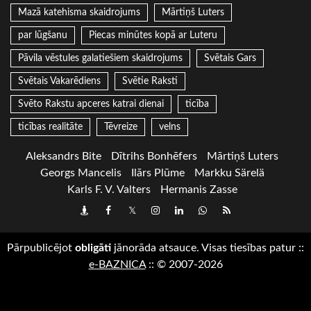
Mazā katehisma skaidrojums
Mārtiņš Luters
par lūgšanu
Piecas minūtes kopā ar Luteru
Pāvila vēstules galatiešiem skaidrojums
Svētais Gars
Svētais Vakarēdiens
Svētie Raksti
Svēto Rakstu apceres katrai dienai
ticība
ticības realitāte
Tēvreize
velns
Aleksandrs Bite
Dītrihs Bonhēfers
Mārtiņš Luters
Georgs Mancelis
Ilārs Plūme
Markku Särelä
Karls F. V. Valters
Hermanis Zasse
Draugiem
Facebook
Twitter
Instagram
LinkedIn
whatsapp
RSS
Pārpublicējot
obligāti
jānorāda atsauce. Visas tiesības patur
::
e-BAZNICA
::
© 2007-2026