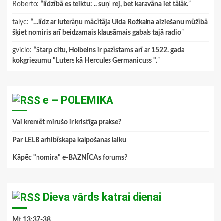
Roberto
: “
līdzībā es teiktu: .. suņi rej, bet karavāna iet tālāk.
”
talyc
: “
…līdz ar luterāņu mācītāja Ulda Rožkalna aiziešanu mūžībā
šķiet nomiris arī beidzamais klausāmais gabals tajā radio
”
gviclo
: “
Starp citu, Holbeins ir pazīstams arī ar 1522. gada
kokgriezumu "Luters kā Hercules Germanicuss ".
”
e – POLEMIKA
Vai kremēt mirušo ir kristīga prakse?
Par LELB arhibīskapa kalpošanas laiku
Kāpēc "nomira" e-BAZNĪCAs forums?
Dieva vārds katrai dienai
Mt.13:37-38