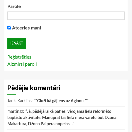
Parole
Atceries mani
Reģistrēties
Aizmirsi paroli
Pēdējie komentāri
Janis Karklins
: “
"Gluži kā gājiens uz Aglonu.."
”
martinsz
: “
Jā, pēdējā laikā patiesi vērojama liela reformēto
baptistu aktivitāte. Manuprāt tas lielā mērā varētu būt Džona
Makartura, Džona Paipera nopelns…
”