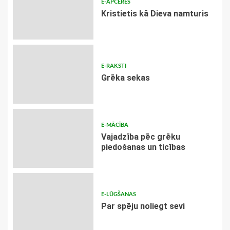
E-APCERES
Kristietis kā Dieva namturis
E-RAKSTI
Grēka sekas
E-MĀCĪBA
Vajadzība pēc grēku
piedošanas un ticības
E-LŪGŠANAS
Par spēju noliegt sevi