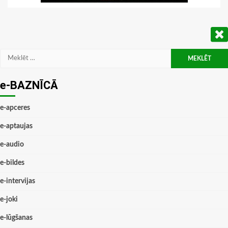
Meklēt:
e-BAZNĪCĀ
e-apceres
e-aptaujas
e-audio
e-bildes
e-intervijas
e-joki
e-lūgšanas