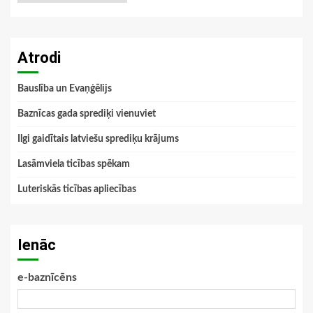
Atrodi
Bauslība un Evaņģēlijs
Baznīcas gada sprediķi vienuviet
Ilgi gaidītais latviešu sprediķu krājums
Lasāmviela ticības spēkam
Luteriskās ticības apliecības
Ienāc
e-baznīcēns