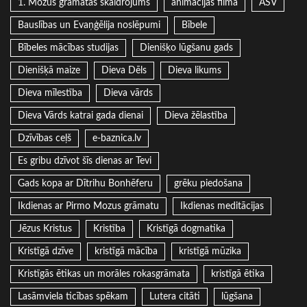
1. Mozus grāmatas skaidrojums
animācijas filma
ASV
Bauslības un Evaņģēlija noslēpumi
Bībele
Bībeles mācības studijas
Dienišķo lūgšanu gads
Dienišķā maize
Dieva Dēls
Dieva likums
Dieva mīlestība
Dieva vārds
Dieva Vārds katrai gada dienai
Dieva žēlastība
Dzīvības ceļš
e-baznica.lv
Es gribu dzīvot šīs dienas ar Tevi
Gads kopa ar Dītrihu Bonhēferu
grēku piedošana
Ikdienas ar Pirmo Mozus grāmatu
Ikdienas meditācijas
Jēzus Kristus
Kristība
Kristīgā dogmatika
Kristīgā dzīve
kristīgā mācība
kristīgā mūzika
Kristīgās ētikas un morāles rokasgrāmata
kristīgā ētika
Lasāmviela ticības spēkam
Lutera citāti
lūgšana