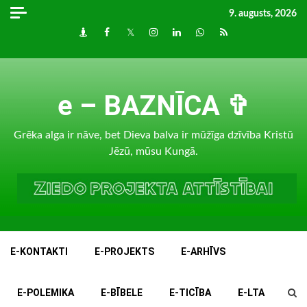
Skip
9. augusts, 2026
to
Draugiem
Facebook
Twitter
Instagram
LinkedIn
whatsapp
RSS
content
e – BAZNĪCA ✞
Grēka alga ir nāve, bet Dieva balva ir mūžīga dzīvība Kristū
Jēzū, mūsu Kungā.
E-KONTAKTI
E-PROJEKTS
E-ARHĪVS
E-POLEMIKA
E-BĪBELE
E-TICĪBA
E-LTA